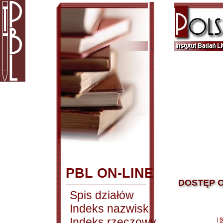
PBL ON-LINE
DOSTĘP O
Spis działów
Indeks nazwisk
Indeks rzeczowy
|
S