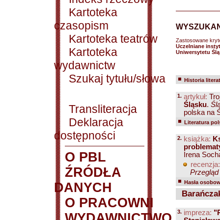
Kartoteka
czasopism
WYSZUKAN
Kartoteka teatrów
Zastosowane kryt
Uczelniane instyt
Kartoteka
Uniwersytetu Śl
wydawnictw
Szukaj tytułu/słowa
Historia litera
1.
artykuł:
Tro
Śląsku
.
Śl
Transliteracja
polska na Ś
Deklaracja
Literatura po
dostępności
2.
książka:
Ks
problemat
O PBL
Irena Soch
recenzja:
ŹRÓDŁA
Przegląd 
Hasła osobowe
DANYCH
Barańczak
O PRACOWNI
3.
impreza:
"
WYDAWNICTWO