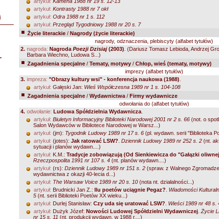
artykuł:
Kamena 1988 nr 19 s. 12-13
artykuł:
Kontrasty 1988 nr 7 okł
artykuł:
Odra 1988 nr 1 s. 112
i
artykuł:
Przegląd Tygodniowy 1988 nr 20 s. 7
Życie literackie
/
Nagrody (życie literackie)
nagrody, odznaczenia, plebiscyty (alfabet tytułów)
2.
nagroda:
Nagroda
Poezji Dzisiaj
(2003)
.
(Dariusz Tomasz Lebioda, Andrzej Gr
L
Barbara Wiechno, Ludowa S...)
Zagadnienia specjalne
/
Tematy, motywy
/
Chłop, wieś (tematy, motywy)
imprezy (alfabet tytułów)
3.
impreza:
"Obrazy kultury wsi" - konferencja naukowa (1988)
.
artykuł:
Gałęski Jan:
Wieś Współczesna 1989 nr 1 s. 104-108
Zagadnienia specjalne
/
Wydawnictwa
/
Firmy wydawnicze
odwołania do (alfabet tytułów)
4.
odwołanie:
Ludowa Spółdzielnia Wydawnicza
.
artykuł:
Biuletyn Informacyjny Biblioteki Narodowej 2001 nr 2 s. 66
(not. o spot
Salon Wydawców w Bibliotece Narodowej w Warsz...)
artykuł:
(jm):
Tygodnik Ludowy 1989 nr 17 s. 6
(pl. wydawn. serii "Biblioteka Po
artykuł:
(jotes):
Jak ratować LSW?
.
Dziennik Ludowy 1989 nr 252 s. 2
(nt. ak
sytuacji i planów wydawn....)
artykuł:
K.M.:
Tradycje zobowiązują (Od Sienkiewicza do "Gałązki oliwnej
Rzeczpospolita 1991 nr 107 s. 4
(nt. planów wydawn....)
artykuł:
(rs):
Dziennik Ludowy 1989 nr 151 s. 2
(spraw. z Walnego Zgromadze
wydawnictwa z okazji 40-lecia d...)
artykuł:
The Warsaw Voice 1989 nr 20 s. 10
(nota nt. działalności...)
artykuł:
Brudnicki Jan Z.:
Ilu poetów uciągnie Pegaz?
.
Wiadomości Kulturaln
5
(nt. serii Biblioteki Poetów XX wieku...)
artykuł:
Durlej Stanisław:
Czy uda się uratować LSW?
.
Wieści 1989 nr 48 s. 
artykuł:
Dużyk Józef:
Nowości Ludowej Spółdzielni Wydawniczej
.
Życie L
nr 15 s. 11
(nt. produkcji wydawn. w 1988 r....)