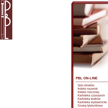
PBL ON-LINE
Spis działów
Indeks nazwisk
Indeks rzeczowy
Kartoteka czasopism
Kartoteka teatrów
Kartoteka wydawnictw
Szukaj tytułu/słowa