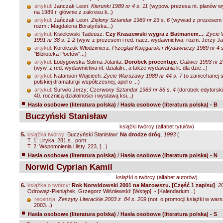
artykuł:
Janczak Leon:
Kierunki 1989 nr 4 s. 11
(wypow. prezesa nt. planów 
na 1989 r. głównie z zakresu li...)
artykuł:
Jańczak Leon:
Zielony Sztandar 1989 nr 23 s. 6
(wywiad z prezesem
rozm.: Magdalena Boratyńska...)
artykuł:
Kisielewski Tadeusz:
Czy Kraszewski wygra z Batmanem...
.
Życie
1991 nr 38 s. 1-2
(wyw. z prezesem i red. nacz. wydawnictwa; rozm. Jerzy Jan
artykuł:
Korolczuk Włodzimierz:
Przegląd Księgarski i Wydawniczy 1989 nr 4 s
"Biblioteka Poetów"...)
artykuł:
Łodygowska-Sulima Jolanta:
Dorobek procentuje
.
Guliwer 1993 nr 2
(wyw. z red. wydawnictwa nt. działaln., a także wydawania lit. dla dzie...)
artykuł:
Natanson Wojciech:
Życie Warszawy 1989 nr 44 s. 7
(o zaniechanej s
polskiej dramaturgii współczesnej; apel o ...)
artykuł:
Surwiło Jerzy:
Czerwony Sztandar 1989 nr 86 s. 4
(dorobek edytorski
40. rocznicą działalności i wystawą ksi...)
Hasła osobowe (literatura polska)
/
Hasła osobowe (literatura polska) - B
Buczyński Stanisław
książki twórcy (alfabet tytułów)
5.
książka twórcy:
Buczyński Stanisław:
Na drodze dróg
.
1993
(
T. 1: Liryka. 281 s., portr.
T. 2: Wspomnienia i listy. 223, [...)
Hasła osobowe (literatura polska)
/
Hasła osobowe (literatura polska) - N
Norwid Cyprian Kamil
książki o twórcy (alfabet autorów)
6.
książka o twórcy:
Rok Norwidowski 2001 na Mazowszu. [Część 1 zapisu]
.
2
Odrowąż-Pieniążek, Grzegorz Wiśniewski: [Wstęp]. - [Kalendarium...)
recenzja:
Zeszyty Literackie 2003 z. 84 s. 209
(not. o promocji książki w war
2003...)
Hasła osobowe (literatura polska)
/
Hasła osobowe (literatura polska) - S