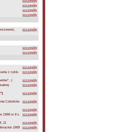
szczegóły
szczegóły
szczegóły
szczegóły
onczewski,
szczegóły
szczegóły
szczegóły
szczegóły
kaniu z cyklu
szczegóły
etów"...)
szczegóły
tualnej
szczegóły
")
.
szczegóły
nia Członków
szczegóły
szczegóły
e 1998 nr 8 s.
szczegóły
4, 11
szczegóły
iterackie 1989
szczegóły