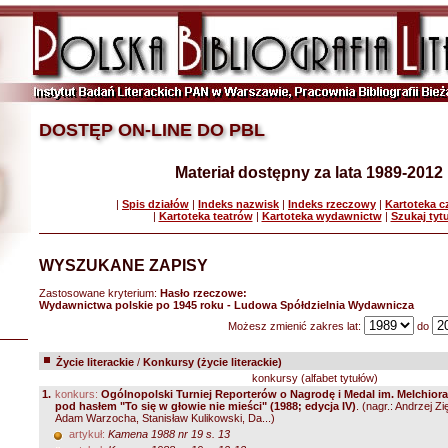
DOSTĘP ON-LINE DO PBL
Materiał dostępny za lata 1989-2012
|
Spis działów
|
Indeks nazwisk
|
Indeks rzeczowy
|
Kartoteka 
|
Kartoteka teatrów
|
Kartoteka wydawnictw
|
Szukaj tyt
WYSZUKANE ZAPISY
Zastosowane kryterium:
Hasło rzeczowe:
Wydawnictwa polskie po 1945 roku - Ludowa Spółdzielnia Wydawnicza
Możesz zmienić zakres lat:
do
Życie literackie
/
Konkursy (życie literackie)
konkursy (alfabet tytułów)
1.
konkurs:
Ogólnopolski Turniej Reporterów o Nagrodę i Medal im. Melchio
pod hasłem "To się w głowie nie mieści" (1988; edycja IV)
.
(nagr.: Andrzej Zi
Adam Warzocha, Stanisław Kulikowski, Da...)
artykuł:
Kamena 1988 nr 19 s. 13