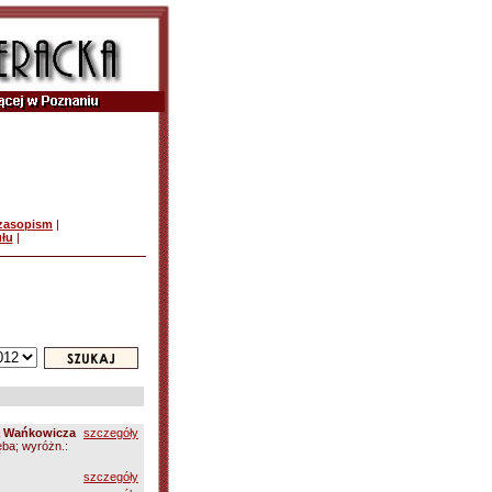
czasopism
|
ułu
|
ra Wańkowicza
szczegóły
ęba; wyróżn.:
szczegóły