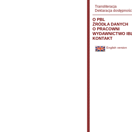
Transliteracja
Deklaracja dostępnośc
O PBL
ŹRÓDŁA DANYCH
O PRACOWNI
WYDAWNICTWO IB
KONTAKT
English version