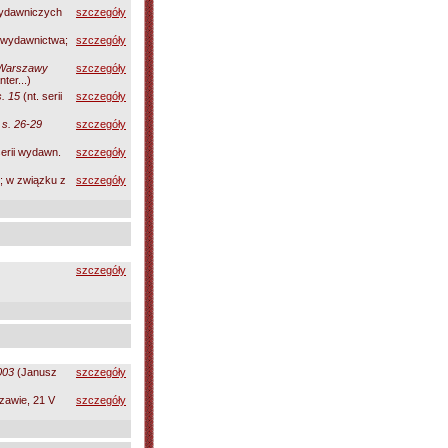
wydawniczych
szczegóły
 wydawnictwa;
szczegóły
 Warszawy
szczegóły
ter...)
. 15
(nt. serii
szczegóły
 s. 26-29
szczegóły
erii wydawn.
szczegóły
; w związku z
szczegóły
szczegóły
003
(Janusz
szczegóły
szawie, 21 V
szczegóły