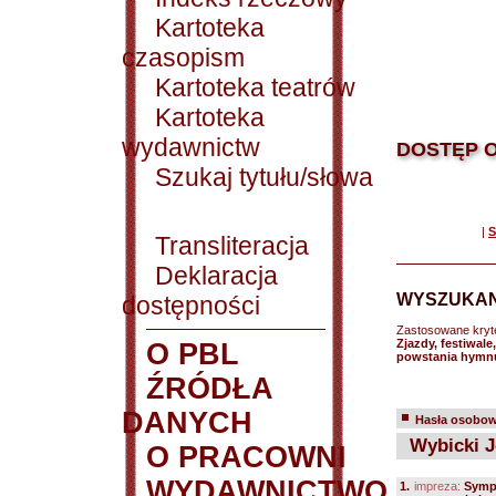
Kartoteka
czasopism
Kartoteka teatrów
Kartoteka
wydawnictw
DOSTĘP O
Szukaj tytułu/słowa
|
S
Transliteracja
Deklaracja
WYSZUKAN
dostępności
Zastosowane kryt
Zjazdy, festiwale
O PBL
powstania hymn
ŹRÓDŁA
DANYCH
Hasła osobowe
Wybicki J
O PRACOWNI
WYDAWNICTWO
1.
impreza:
Sympo