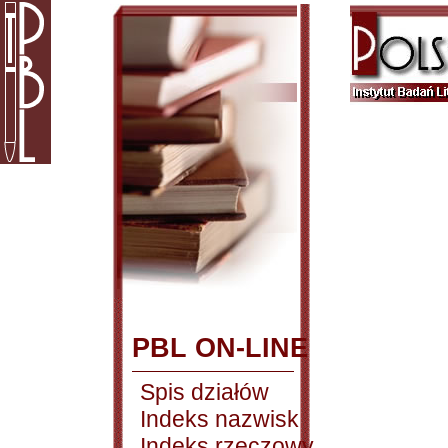
PBL ON-LINE
Spis działów
Indeks nazwisk
Indeks rzeczowy