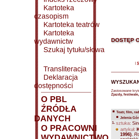
Kartoteka
czasopism
Kartoteka teatrów
Kartoteka
DOSTĘP O
wydawnictw
Szukaj tytułu/słowa
|
S
Transliteracja
Deklaracja
WYSZUKAN
dostępności
Zastosowane kryt
Zjazdy, festiwale
O PBL
ŹRÓDŁA
Teatr, film, ra
DANYCH
Jelenia Gór
1.
sztuka:
Sin
O PRACOWNI
artykuł:
K
1996)
.
Ro
WYDAWNICTWO