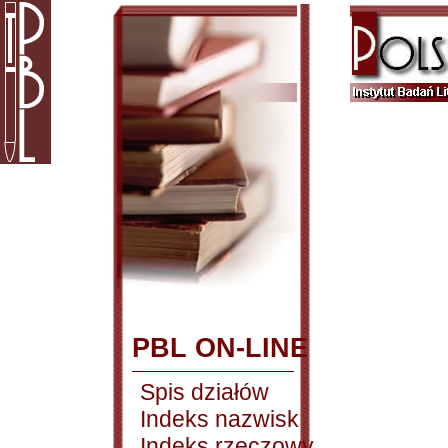
PBL ON-LINE
Spis działów
Indeks nazwisk
Indeks rzeczowy