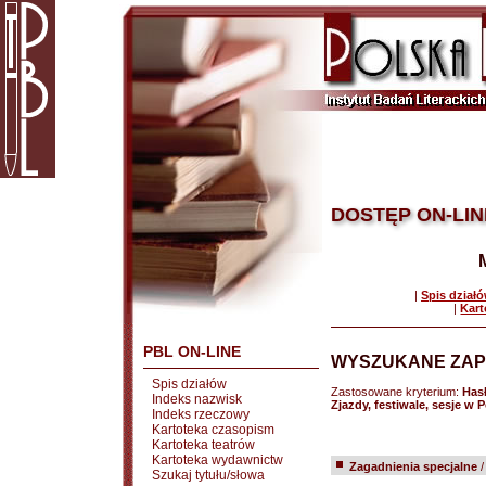
DOSTĘP ON-LIN
|
Spis dział
|
Kart
PBL ON-LINE
WYSZUKANE ZAP
Spis działów
Zastosowane kryterium:
Has
Indeks nazwisk
Zjazdy, festiwale, sesje w
Indeks rzeczowy
Kartoteka czasopism
Kartoteka teatrów
Kartoteka wydawnictw
Zagadnienia specjalne
Szukaj tytułu/słowa