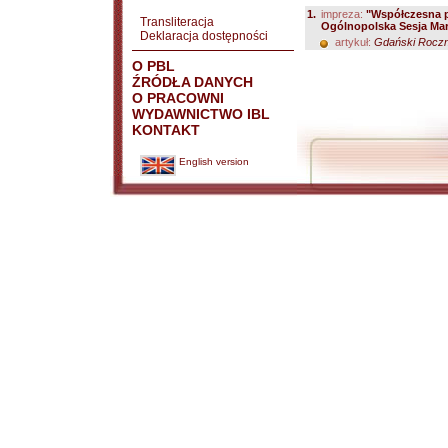
1.
impreza:
"Współczesna po
Transliteracja
Ogólnopolska Sesja Mar
Deklaracja dostępności
artykuł:
Gdański Roczni
O PBL
ŹRÓDŁA DANYCH
O PRACOWNI
WYDAWNICTWO IBL
KONTAKT
English version