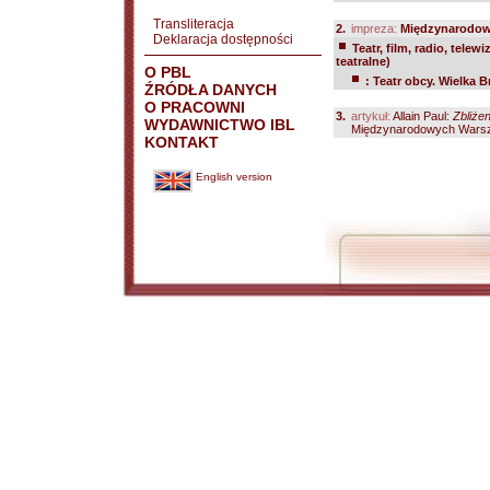
Transliteracja
2.
impreza:
Międzynarodowe
Deklaracja dostępności
Teatr, film, radio, telewi
teatralne)
O PBL
: Teatr obcy. Wielka B
ŹRÓDŁA DANYCH
O PRACOWNI
3.
artykuł:
Allain Paul:
Zbliżen
WYDAWNICTWO IBL
Międzynarodowych Warszt
KONTAKT
English version