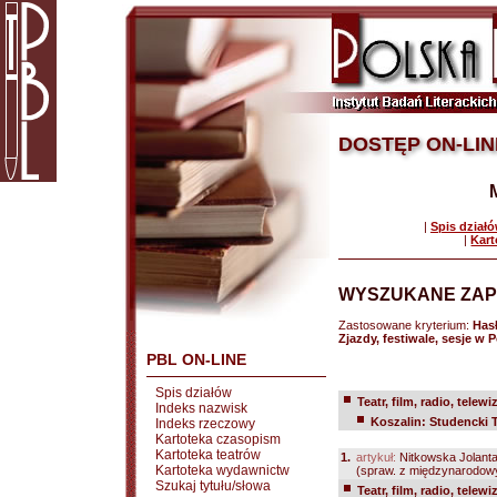
DOSTĘP ON-LIN
|
Spis dział
|
Kart
WYSZUKANE ZAP
Zastosowane kryterium:
Has
Zjazdy, festiwale, sesje w
PBL ON-LINE
Spis działów
Teatr, film, radio, telewi
Indeks nazwisk
Koszalin: Studencki T
Indeks rzeczowy
Kartoteka czasopism
Kartoteka teatrów
1.
artykuł:
Nitkowska Jolant
Kartoteka wydawnictw
(spraw. z międzynarodowy
Szukaj tytułu/słowa
Teatr, film, radio, telewi