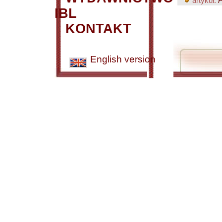
artykuł:
P
IBL
KONTAKT
English version