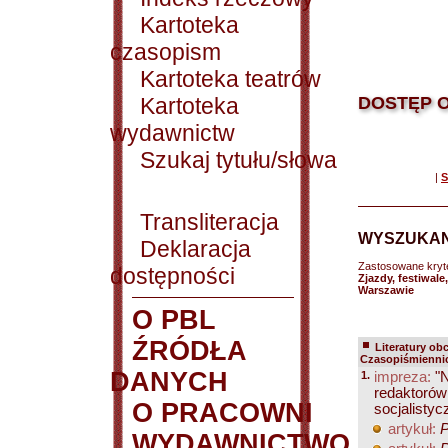
Kartoteka
czasopism
Kartoteka teatrów
Kartoteka
DOSTĘP O
wydawnictw
Szukaj tytułu/słowa
|
S
Transliteracja
WYSZUKAN
Deklaracja
Zastosowane kryt
dostępności
Zjazdy, festiwale
Warszawie
O PBL
ŹRÓDŁA
Literatury ob
Czasopiśmienni
DANYCH
1.
impreza:
"N
redaktorów
O PRACOWNI
socjalisty
artykuł:
P
WYDAWNICTWO