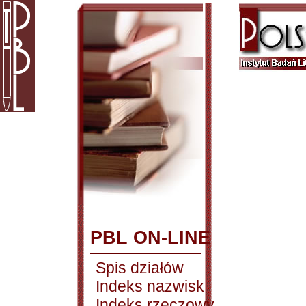
PBL ON-LINE
Spis działów
Indeks nazwisk
Indeks rzeczowy