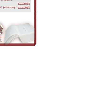
szczegóły
nt. pierwszego
szczegóły