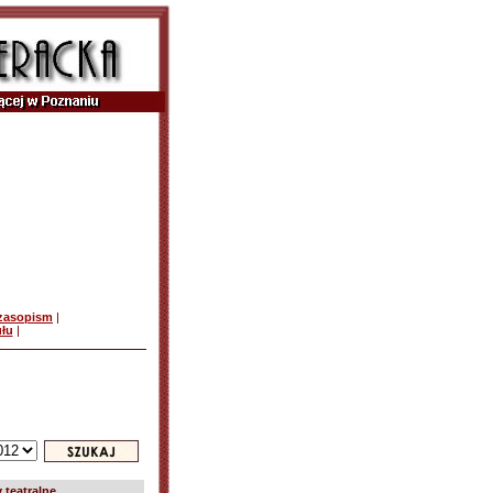
czasopism
|
ułu
|
 teatralne