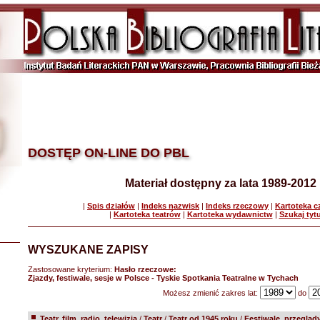
DOSTĘP ON-LINE DO PBL
Materiał dostępny za lata 1989-2012
|
Spis działów
|
Indeks nazwisk
|
Indeks rzeczowy
|
Kartoteka 
|
Kartoteka teatrów
|
Kartoteka wydawnictw
|
Szukaj tyt
WYSZUKANE ZAPISY
Zastosowane kryterium:
Hasło rzeczowe:
Zjazdy, festiwale, sesje w Polsce - Tyskie Spotkania Teatralne w Tychach
Możesz zmienić zakres lat:
do
Teatr, film, radio, telewizja
/
Teatr
/
Teatr od 1945 roku
/
Festiwale, przeglądy