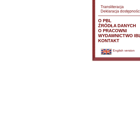
Transliteracja
Deklaracja dostępnośc
O PBL
ŹRÓDŁA DANYCH
O PRACOWNI
WYDAWNICTWO IB
KONTAKT
English version