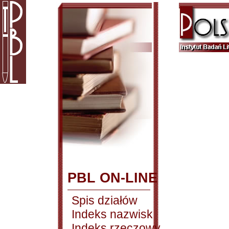
PBL ON-LINE
Spis działów
Indeks nazwisk
Indeks rzeczowy