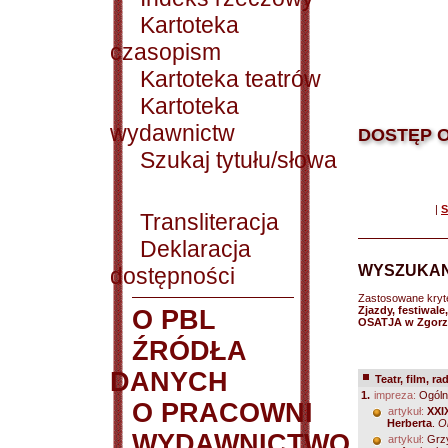
Kartoteka
czasopism
Kartoteka teatrów
Kartoteka
wydawnictw
DOSTĘP O
Szukaj tytułu/słowa
|
S
Transliteracja
Deklaracja
WYSZUKAN
dostępności
Zastosowane kryt
Zjazdy, festiwal
O PBL
OSATJA w Zgorz
ŹRÓDŁA
DANYCH
Teatr, film, ra
1.
impreza:
Ogóln
O PRACOWNI
artykuł:
XXI
Herberta
.
O
WYDAWNICTWO
artykuł:
Grz