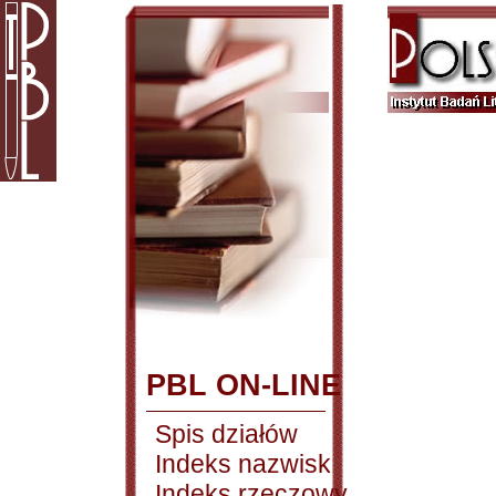
PBL ON-LINE
Spis działów
Indeks nazwisk
Indeks rzeczowy