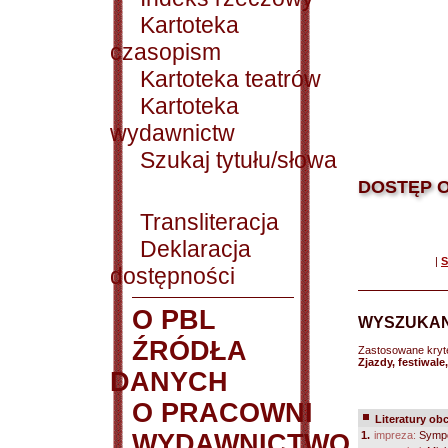
Kartoteka
czasopism
Kartoteka teatrów
Kartoteka
wydawnictw
Szukaj tytułu/słowa
DOSTĘP O
Transliteracja
Deklaracja
|
S
dostępności
O PBL
WYSZUKAN
ŹRÓDŁA
Zastosowane kryt
Zjazdy, festiwa
DANYCH
O PRACOWNI
Literatury ob
WYDAWNICTWO
1.
impreza:
Sympo