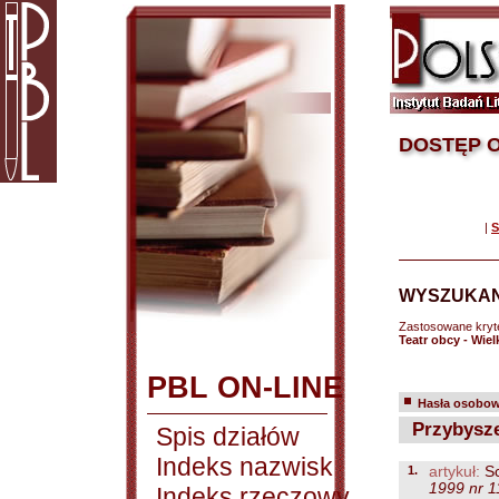
DOSTĘP O
|
S
WYSZUKAN
Zastosowane kryt
Teatr obcy - Wiel
PBL ON-LINE
Hasła osobowe
Przybysze
Spis działów
Indeks nazwisk
1.
artykuł:
Sc
1999 nr 1
Indeks rzeczowy