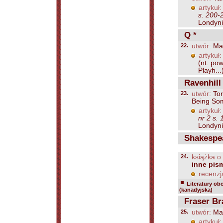
artykuł:
s. 200-
Londynie
Q *
22.
utwór:
Mar
artykuł:
(nt. pow
Playh...
Ravenhill
23.
utwór:
Tor
Being So
artykuł:
nr 2 s.
Londynie
Shakespea
24.
książka o
inne pis
recenzj
Literatury ob
(kanadyjska)
Fraser Br
25.
utwór:
Mar
artykuł: