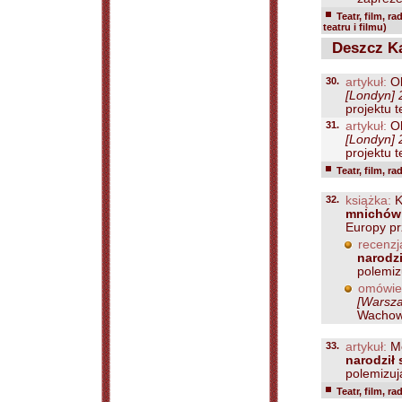
Teatr, film, ra
teatru i filmu)
Deszcz Ka
30.
artykuł:
Ok
[Londyn] 
projektu t
31.
artykuł:
Ok
[Londyn] 
projektu t
Teatr, film, ra
32.
książka:
K
mnichów
Europy pr
recenzj
narodzi
polemiz
omówie
[Warsza
Wachows
33.
artykuł:
Mo
narodził 
polemizują
Teatr, film, ra