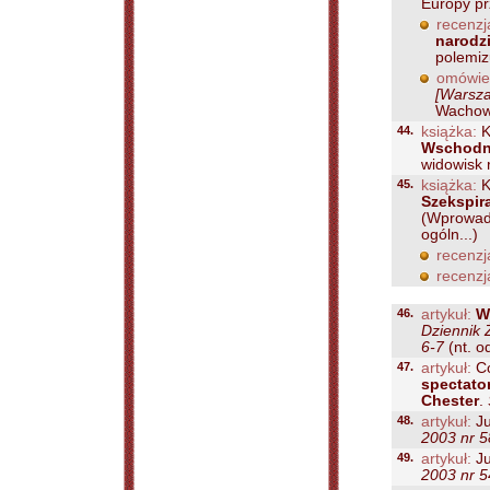
Europy pr
recenzj
narodzi
polemiz
omówie
[Warsza
Wachows
44.
książka:
K
Wschodni
widowisk r
45.
książka:
K
Szekspira
(Wprowadze
ogóln...)
recenzj
recenzj
46.
artykuł:
W
Dziennik 
6-7
(nt. o
47.
artykuł:
Co
spectator
Chester
.
48.
artykuł:
Ju
2003 nr 5
49.
artykuł:
Ju
2003 nr 5