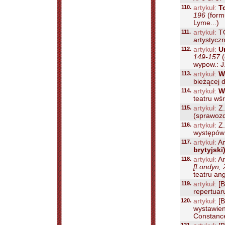
110.
artykuł:
T
196
(formu
Lyme...)
111.
artykuł:
T
artystyczn
112.
artykuł:
U
149-157
(
wypow.: J.
113.
artykuł:
W
bieżącej 
114.
artykuł:
W
teatru wś
115.
artykuł:
Z.
(sprawozd
116.
artykuł:
Z.
występów t
117.
artykuł:
An
brytyjski
118.
artykuł:
Ar
[Londyn, 
teatru ang
119.
artykuł:
[B
repertuar
120.
artykuł:
[B
wystawien
Constance'