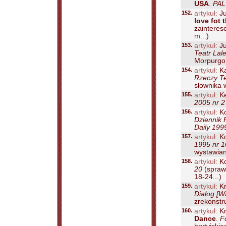
USA
.
PAL 
152.
artykuł:
Ju
love fot 
zainteres
m...)
153.
artykuł:
Ju
Teatr Lal
Morpurgo,
154.
artykuł:
Ka
Rzeczy Te
słownika 
155.
artykuł:
Ke
2005 nr 2
156.
artykuł:
Ko
Dziennik P
Daily 199
157.
artykuł:
Ko
1995 nr 1
wystawiany
158.
artykuł:
Ko
20
(sprawo
18-24...)
159.
artykuł:
Kr
Dialog [W
zrekonstr
160.
artykuł:
Kr
Dance
.
F