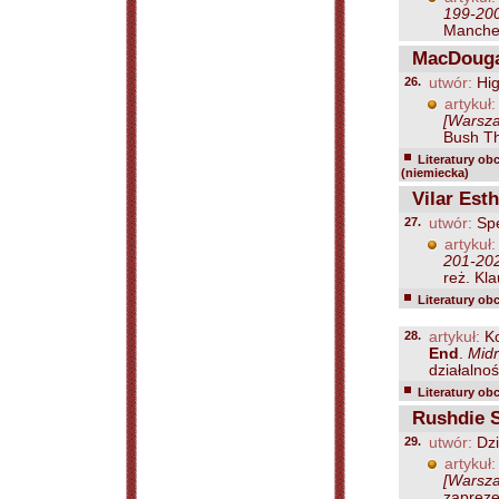
199-20
Manches
MacDougal
26.
utwór:
Hig
artykuł:
[Warsza
Bush Th
Literatury ob
(niemiecka)
Vilar Esth
27.
utwór:
Sp
artykuł:
201-20
reż. Kla
Literatury ob
28.
artykuł:
Ko
End
.
Midr
działalnoś
Literatury ob
Rushdie 
29.
utwór:
Dzi
artykuł:
[Warsza
zapreze