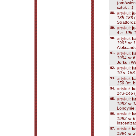
(omówieni
sztuk ...)
88.
artykuł:
ju
185-186
(
Stratfordzi
89.
artykuł:
ju
4 s. 195-
90.
artykuł:
ka
1993 nr 1
Aleksande
91.
artykuł:
ka
1994 nr 6
Jorku i W
92.
artykuł:
ka
10 s. 158
93.
artykuł:
ka
159
(nt. b
94.
artykuł:
ka
143-146
(
95.
artykuł:
ka
1993 nr 1
Londynie:
96.
artykuł:
ka
1993 nr 6
inscenizac
97.
artykuł:
ka
1994 nr 2