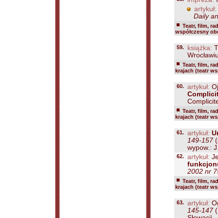
artykuł:
Daily a
Teatr, film, ra
współczesny ob
59.
książka:
T
Wrocławiu,
Teatr, film, ra
krajach (teatr w
60.
artykuł:
Oj
Complici
Complicit
Teatr, film, ra
krajach (teatr w
61.
artykuł:
U
149-157
(
wypow.: J.
62.
artykuł:
Je
funkcjonu
2002 nr 7
Teatr, film, ra
krajach (teatr w
63.
artykuł:
Og
145-147
(
Słowacji...