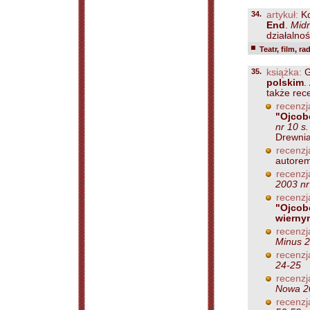
34.
artykuł:
Ko
End
.
Midr
działalnoś
Teatr, film, ra
35.
książka:
G
polskim
.
także rece
recenzj
"Ojcob
nr 10 s.
Drewnia
recenzj
autorem
recenzj
2003 nr
recenzj
"Ojcobó
wierny
recenzj
Minus 2
recenzj
24-25
recenzj
Nowa 20
recenzj