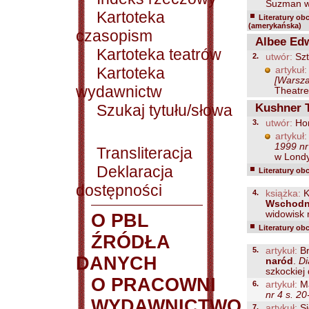
Suzman wy
Kartoteka
Literatury ob
(amerykańska)
czasopism
Albee Edw
Kartoteka teatrów
2.
utwór:
Szt
Kartoteka
artykuł:
[Warsza
wydawnictw
Theatre
Szukaj tytułu/słowa
Kushner 
3.
utwór:
Hom
artykuł:
1999 nr
Transliteracja
w Londyn
Deklaracja
Literatury ob
dostępności
4.
książka:
K
Wschodni
widowisk r
O PBL
Literatury ob
ŹRÓDŁA
5.
artykuł:
Br
DANYCH
naród
.
Di
szkockiej 
O PRACOWNI
6.
artykuł:
Ma
nr 4 s. 20
WYDAWNICTWO
7.
artykuł:
Si