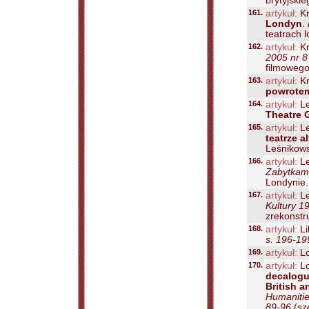
brytyjskie
161.
artykuł:
Kr
Londyn
.
teatrach l
162.
artykuł:
Kr
2005 nr 8
filmowego
163.
artykuł:
Kr
powrote
164.
artykuł:
Le
Theatre 
165.
artykuł:
Le
teatrze 
Leśnikows
166.
artykuł:
Le
Zabytkami
Londynie..
167.
artykuł:
Le
Kultury 1
zrekonstr
168.
artykuł:
Li
s. 196-19
169.
artykuł:
Lo
170.
artykuł:
Lo
decalogu
British 
Humanitie
89-96
(sz