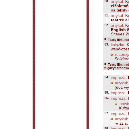
50.
artykuł:
Ko
elżbieta
na teksty 
51.
artykuł:
Ko
teatrze e
52.
artykuł:
Kr
English S
Studies 20
Teatr, film, ra
53.
książka:
K
współcze
recenzj
Solidar
Teatr, film, ra
międzynarodowe 
54.
impreza:
artykuł:
(dot. w
55.
impreza:
56.
impreza:
I
nawi
Kultu
57.
impreza:
I
artykuł:
nr 11 s
58.
impreza:
I