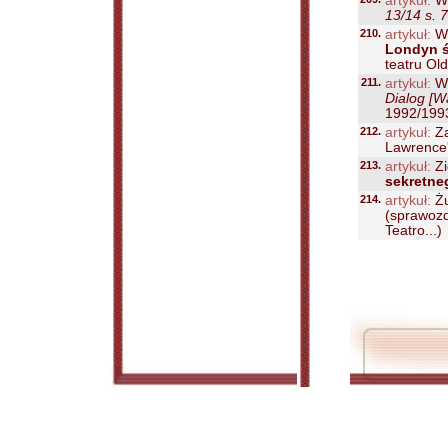
artykuł:
Wo
13/14 s. 
210.
artykuł:
Wo
Londyn ś
teatru Old
211.
artykuł:
Wy
Dialog [W
1992/1993
212.
artykuł:
Za
Lawrence'u
213.
artykuł:
Zi
sekretne
214.
artykuł:
Żu
(sprawozd
Teatro...)