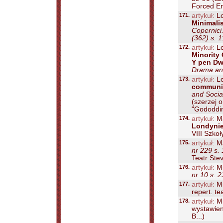
Forced Ent
171.
artykuł:
Lo
Minimali
Copernici
(362) s. 
172.
artykuł:
Lo
Minority 
Y pen Dw
Drama and
173.
artykuł:
Lo
communit
and Socia
(szerzej 
"Gododdin"
174.
artykuł:
Ma
Londyni
VIII Szko
175.
artykuł:
Ma
nr 229 s.
Teatr Stev
176.
artykuł:
Mi
nr 10 s. 
177.
artykuł:
Mi
repert. te
178.
artykuł:
Mi
wystawien
B...)