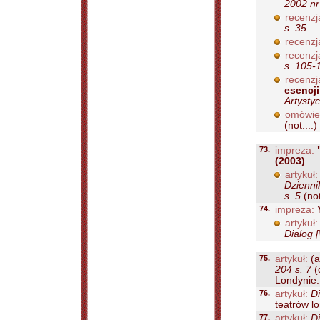
2002 nr
recenzj
s. 35
recenzj
recenzj
s. 105-
recenzj
esencji
Artysty
omówie
(not....)
73.
impreza:
(2003)
.
artykuł:
Dzienni
s. 5
(not
74.
impreza:
artykuł:
Dialog 
75.
artykuł:
(a
204 s. 7
(
Londynie..
76.
artykuł:
D
teatrów lo
77.
artykuł:
D