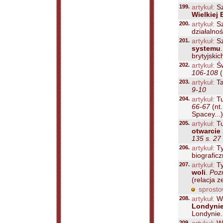
199.
artykuł:
Sz
Wielkiej 
200.
artykuł:
Sz
działalno
201.
artykuł:
Sz
systemu
brytyjski
202.
artykuł:
Św
106-108
(
203.
artykuł:
Ta
9-10
204.
artykuł:
Tu
66-67
(nt
Spacey...)
205.
artykuł:
Tu
otwarcie
135 s. 27
206.
artykuł:
Ty
biograficz
207.
artykuł:
Ty
woli
.
Pozn
(relacja z
sprosto
208.
artykuł:
Wo
Londyni
Londynie..
209.