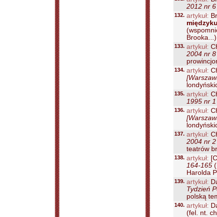
2012 nr 6
132.
artykuł:
Br
międzyku
(wspomnie
Brooka...)
133.
artykuł:
Ch
2004 nr 8
prowincjo
134.
artykuł:
Ch
[Warszawa
londyńskic
135.
artykuł:
Ch
1995 nr 1
136.
artykuł:
Ch
[Warszawa
londyńskic
137.
artykuł:
Ch
2004 nr 2
teatrów br
138.
artykuł:
[C
164-165
(
Harolda Pi
139.
artykuł:
Da
Tydzień P
polską te
140.
artykuł:
Dą
(fel. nt.