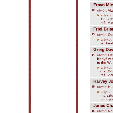
Frayn Mic
12.
utwór:
Ala
artykuł:
195-19
reż. Mic
Friel Bria
13.
utwór:
Och
artykuł:
w Theat
Greig Dav
14.
utwór:
Ost
kiedyś w 
to the Wo
artykuł:
8 s. 19
reż. Vic
Harvey Jo
15.
utwór:
Hus
artykuł:
(nt. sz
Londynie
Jones Cha
16.
utwór:
Roz