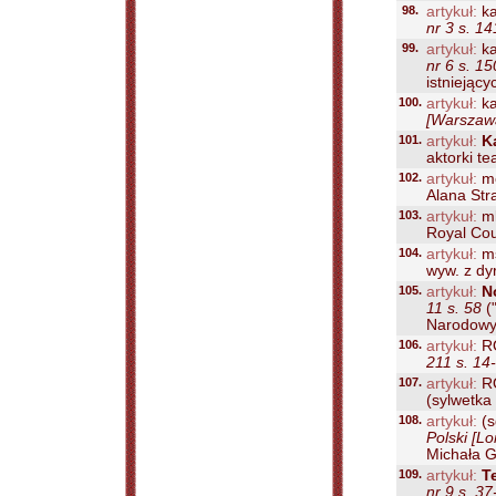
98.
artykuł:
ka
nr 3 s. 1
99.
artykuł:
ka
nr 6 s. 1
istniejący
100.
artykuł:
ka
[Warszawa
101.
artykuł:
K
aktorki te
102.
artykuł:
m
Alana Stra
103.
artykuł:
m
Royal Cou
104.
artykuł:
m
wyw. z dy
105.
artykuł:
N
11 s. 58
("
Narodowy,
106.
artykuł:
R
211 s. 14
107.
artykuł:
R
(sylwetka 
108.
artykuł:
(s
Polski [L
Michała Gi
109.
artykuł:
T
nr 9 s. 37