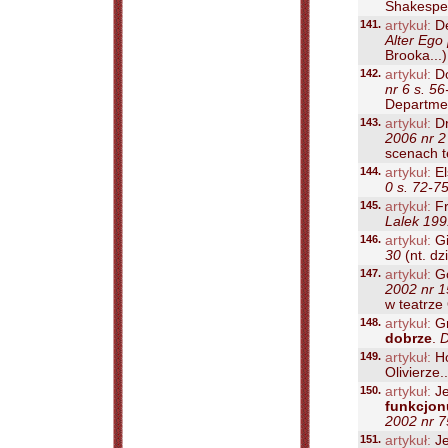
Shakespea
141.
artykuł:
De
Alter Ego
Brooka...)
142.
artykuł:
Do
nr 6 s. 56
Departmen
143.
artykuł:
Dr
2006 nr 2
scenach t
144.
artykuł:
El
0 s. 72-7
145.
artykuł:
Fr
Lalek 199
146.
artykuł:
Gi
30
(nt. dz
147.
artykuł:
Go
2002 nr 1
w teatrze 
148.
artykuł:
Gr
dobrze
.
D
149.
artykuł:
Ho
Olivierze..
150.
artykuł:
Je
funkcjonu
2002 nr 7
151.
artykuł:
Je