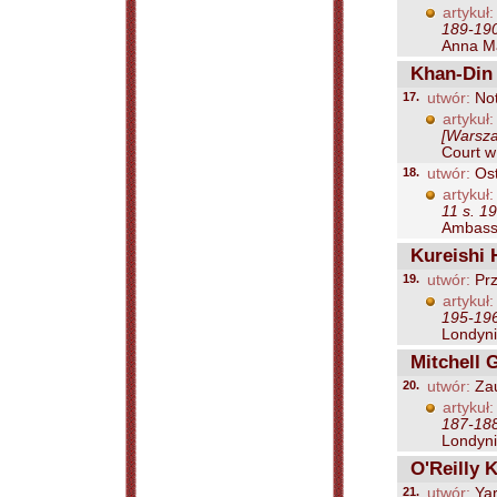
artykuł:
189-19
Anna Ma
Khan-Din
17.
utwór:
Not
artykuł:
[Warsza
Court w
18.
utwór:
Ost
artykuł:
11 s. 1
Ambassa
Kureishi 
19.
utwór:
Prz
artykuł:
195-19
Londynie
Mitchell 
20.
utwór:
Zau
artykuł:
187-18
Londynie
O'Reilly K
21.
utwór:
Ya