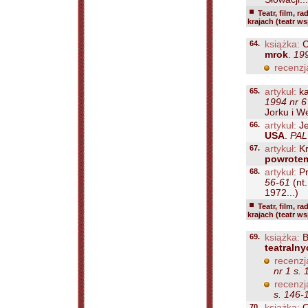
Teatr, film, ra
krajach (teatr w
64.
książka:
C
mrok
.
19
recenzj
65.
artykuł:
ka
1994 nr 6
Jorku i W
66.
artykuł:
Je
USA
.
PAL 
67.
artykuł:
Kr
powrote
68.
artykuł:
Pr
56-61
(nt
1972...)
Teatr, film, ra
krajach (teatr w
69.
książka:
B
teatraln
recenzj
nr 1 s. 
recenzj
s. 146-
70.
książka:
O