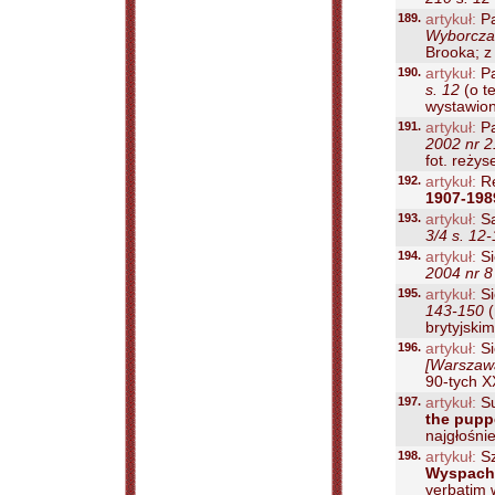
189.
artykuł:
Pa
Wyborcza 
Brooka; z f
190.
artykuł:
Pa
s. 12
(o t
wystawion
191.
artykuł:
Pa
2002 nr 2
fot. reżyse
192.
artykuł:
Re
1907-198
193.
artykuł:
Sa
3/4 s. 12
194.
artykuł:
Si
2004 nr 8
195.
artykuł:
Si
143-150
(
brytyjskim.
196.
artykuł:
Si
[Warszawa
90-tych XX
197.
artykuł:
Su
the pupp
najgłośnie
198.
artykuł:
Sz
Wyspach 
verbatim w