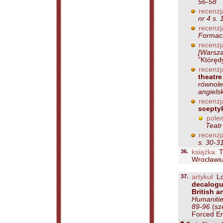
56-58
recenzj
nr 4 s.
recenzj
Formaci
recenzj
[Warsza
"Któręd
recenzj
theatre
równole
angiels
recenzj
sceptyk
pole
Teatr
recenzj
s. 30-3
36.
książka:
T
Wrocławiu,
37.
artykuł:
Lo
decalogu
British 
Humanitie
89-96
(sz
Forced Ent