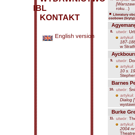
[Warszawa
IBL
roku...)
Literatury ob
KONTAKT
osobowe (brytyjs
Agyemang K
8.
utwór:
Urb
English version
artykuł:
187-18
w Stratf
Ayckbourn
9.
utwór:
Dom
artykuł:
10 s. 1
Stephen
Barnes Pe
10.
utwór:
Śni
artykuł:
Dialog 
wystawi
Burke Gre
11.
utwór:
The
artykuł:
2004 nr
Theatre