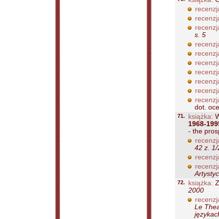
recenzj
recenzj
recenzj
s. 5
recenzj
recenzj
recenzj
recenzj
recenzj
recenzj
recenzj
dot. oce
71.
książka:
W
1968-199
- the pros
recenzj
42 z. 1
recenzj
recenzj
Artysty
72.
książka:
Z
2000
recenzj
Le Thea
językac