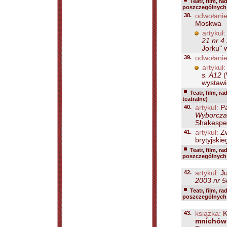
Teatr, film, ra
poszczególnych 
38.
odwołanie
Moskwa
artykuł:
21 nr 4 
Jorku" 
39.
odwołanie
artykuł:
s. A12
(
wystawie
Teatr, film, ra
teatralne)
40.
artykuł:
Pa
Wyborcza 
Shakespea
41.
artykuł:
Zw
brytyjskie
Teatr, film, ra
poszczególnych k
42.
artykuł:
Ju
2003 nr 5
Teatr, film, ra
poszczególnych k
43.
książka:
K
mnichów