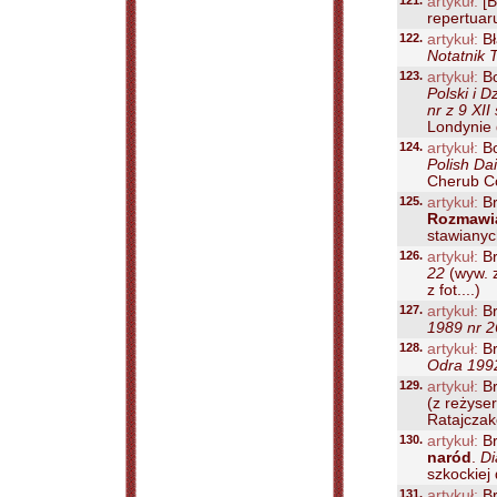
121.
artykuł:
[B
repertuar
122.
artykuł:
Bł
Notatnik 
123.
artykuł:
Bo
Polski i D
nr z 9 XII 
Londynie 
124.
artykuł:
Bo
Polish Dai
Cherub Co
125.
artykuł:
Br
Rozmawi
stawianych
126.
artykuł:
Br
22
(wyw. 
z fot....)
127.
artykuł:
Br
1989 nr 2
128.
artykuł:
Br
Odra 1992
129.
artykuł:
Br
(z reżyse
Ratajczak
130.
artykuł:
Br
naród
.
Di
szkockiej 
131.
artykuł:
Br