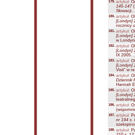
179.
artykuł:
Og
145-147
(
Słowacji...
180.
artykuł:
Ok
[Londyn] 
rocznicy u
181.
artykuł:
Ok
[Londyn] 
w Londynie
182.
artykuł:
Ok
[Londyn] 
IX 2005...
183.
artykuł:
Ok
[Londyn] 
Visit" w r
184.
artykuł:
Ok
Dziennik 
Hannah E
185.
artykuł:
Ok
[Londyn] 
teatralneg
186.
artykuł:
Os
(wspomnie
187.
artykuł:
Pa
nr 194 s. 
szekspiro
188.
artykuł:
Pa
210 s. 12