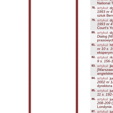
National 
78.
artykuł:
d
1993 nr 4
sztuk Ber
79.
artykuł:
d
1993 nr 4
Court's Yo
80.
artykuł:
d
Dialog [W
prasowych 
81.
artykuł:
h
nr 10 s. 
eksperyme
82.
artykuł:
rk
9 s. 156-
83.
artykuł:
jk
[Warszawa
angielskie
84.
artykuł:
ju
2002 nr 1
dyrektora
85.
artykuł:
ju
11 s. 192
86.
artykuł:
ju
208-209
(
Londynie..
87.
artykuł:
ju