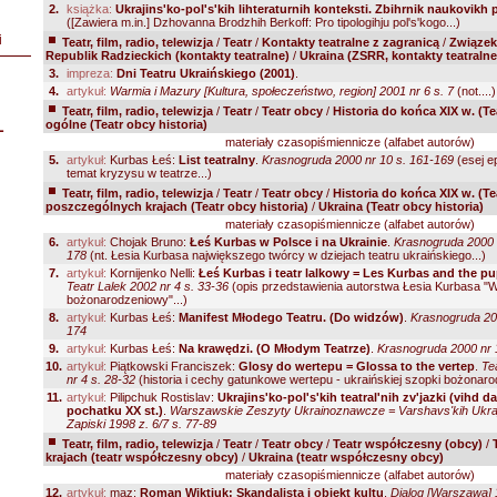
2.
książka:
Ukrajins'ko-pol's'kih lihteraturnih konteksti. Zbihrnik naukovikh 
([Zawiera m.in.] Dzhovanna Brodzhih Berkoff: Pro tipologihju pol's'kogo...)
i
Teatr, film, radio, telewizja
/
Teatr
/
Kontakty teatralne z zagranicą
/
Związek
Republik Radzieckich (kontakty teatralne)
/
Ukraina (ZSRR, kontakty teatralne
3.
impreza:
Dni Teatru Ukraińskiego (2001)
.
4.
artykuł:
Warmia i Mazury [Kultura, społeczeństwo, region] 2001 nr 6 s. 7
(not....)
Teatr, film, radio, telewizja
/
Teatr
/
Teatr obcy
/
Historia do końca XIX w. (Te
L
ogólne (Teatr obcy historia)
materiały czasopiśmiennicze (alfabet autorów)
5.
artykuł:
Kurbas Łeś:
List teatralny
.
Krasnogruda 2000 nr 10 s. 161-169
(esej e
temat kryzysu w teatrze...)
Teatr, film, radio, telewizja
/
Teatr
/
Teatr obcy
/
Historia do końca XIX w. (Te
poszczególnych krajach (Teatr obcy historia)
/
Ukraina (Teatr obcy historia)
materiały czasopiśmiennicze (alfabet autorów)
6.
artykuł:
Chojak Bruno:
Łeś Kurbas w Polsce i na Ukrainie
.
Krasnogruda 2000 n
178
(nt. Łesia Kurbasa największego twórcy w dziejach teatru ukraińskiego...)
7.
artykuł:
Kornijenko Nelli:
Łeś Kurbas i teatr lalkowy = Les Kurbas and the pu
Teatr Lalek 2002 nr 4 s. 33-36
(opis przedstawienia autorstwa Łesia Kurbasa "
bożonarodzeniowy"...)
8.
artykuł:
Kurbas Łeś:
Manifest Młodego Teatru. (Do widzów)
.
Krasnogruda 200
174
9.
artykuł:
Kurbas Łeś:
Na krawędzi. (O Młodym Teatrze)
.
Krasnogruda 2000 nr 
10.
artykuł:
Piątkowski Franciszek:
Glosy do wertepu = Glossa to the vertep
.
Te
nr 4 s. 28-32
(historia i cechy gatunkowe wertepu - ukraińskiej szopki bożonarod
11.
artykuł:
Pilipchuk Rostislav:
Ukrajins'ko-pol's'kih teatral'nih zv'jazki (vihd d
pochatku XX st.)
.
Warszawskie Zeszyty Ukrainoznawcze = Varshavs'kih Ukra
Zapiski 1998 z. 6/7 s. 77-89
Teatr, film, radio, telewizja
/
Teatr
/
Teatr obcy
/
Teatr współczesny (obcy)
/
krajach (teatr współczesny obcy)
/
Ukraina (teatr współczesny obcy)
materiały czasopiśmiennicze (alfabet autorów)
12.
artykuł:
maz:
Roman Wiktiuk: Skandalista i obiekt kultu
.
Dialog [Warszawa] 