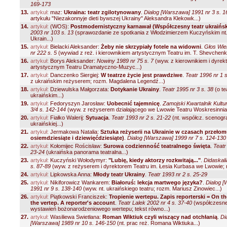
169-173
13.
artykuł:
maz:
Ukraina: teatr zgilotynowany
.
Dialog [Warszawa] 1991 nr 3 s. 
artykułu "Niezakonnyje dieti bywszej Ukrainy" Aleksandra Klekowk...)
14.
artykuł:
(WOS):
Postmodernistyczny karnawał (Współczesny teatr ukraińsk
2003 nr 103 s. 13
(sprawozdanie ze spotkania z Włodzimierzem Kuczyńskim nt.
Ukrain...)
15.
artykuł:
Bielacki Aleksander:
Żeby nie skrzypiały fotele na widowni
.
Głos Wie
nr 222 s. 5
(wywiad z reż. i kierownikiem artystycznym Teatru im. T. Shevchenki
16.
artykuł:
Borys Aleksander:
Nowiny 1989 nr 75 s. 7
(wyw. z kierownikiem i dyrek
artystycznym Teatru Dramatyczno-Muzyc...)
17.
artykuł:
Danczenko Siergiej:
W teatrze życie jest prawdziwe
.
Teatr 1996 nr 1 
z ukraińskim reżyserem; rozm. Magdalena Legendź...)
18.
artykuł:
Dziewulska Małgorzata:
Dotykanie Ukrainy
.
Teatr 1995 nr 3 s. 38
(o te
ukraińskim...)
19.
artykuł:
Fedoryszyn Jarosław:
Uobecnić tajemnicę
.
Zamojski Kwartalnik Kultu
3/4 s. 142-144
(wyw. z reżyserem działającego we Lwowie Teatru Woskresinnia; 
20.
artykuł:
Fiałko Walerij:
Sytuacja
.
Teatr 1993 nr 2 s. 21-22
(nt. współcz. scenogra
ukraińskiej...)
21.
artykuł:
Jermakowa Natalia:
Sztuka reżyserii na Ukrainie w czasach przełom
osiemdziesiąte i dziewięćdziesiąte)
.
Dialog [Warszawa] 1999 nr 7 s. 124-130
22.
artykuł:
Kołomijec Rościsław:
Surowa codzienność teatralnego święta
.
Teatr
23-24
(ukraińska panorama teatralna...)
23.
artykuł:
Kuczyński Wołodymyr:
"Lubię, kiedy aktorzy rozkwitają..."
.
Didaskali
s. 87-89
(wyw. z reżyserem i dyrektorem Teatru im. Łesia Kurbasa we Lwowie; 
24.
artykuł:
Lipkowska Anna:
Młody teatr Ukrainy
.
Teatr 1993 nr 2 s. 25-29
25.
artykuł:
Nikiforowicz Wankarem:
Białoruś: lekcja martwego języka?
.
Dialog 
1991 nr 9 s. 138-140
(wyw. nt. ukraińskiego teatru; rozm. Mariusz Zinowiec...)
26.
artykuł:
Piątkowski Franciszek:
Tropienie wertepu. Zapis reporterski = On th
the vertep. A reporter's account
.
Teatr Lalek 2002 nr 4 s. 37-40
(współczesne
wystawień bożonarodzeniowego wertepu; tekst równo...)
27.
artykuł:
Wasiliewa Swietłana:
Roman Wiktiuk czyli wiszący nad otchłanią
.
Di
[Warszawa] 1989 nr 10 s. 146-150
(nt. prac reż. Romana Wiktiuka...)