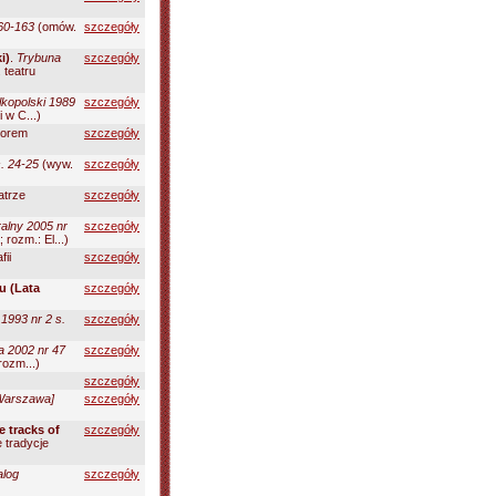
160-163
(omów.
szczegóły
i)
.
Trybuna
szczegóły
 teatru
lkopolski 1989
szczegóły
 w C...)
torem
szczegóły
s. 24-25
(wyw.
szczegóły
atrze
szczegóły
ralny 2005 nr
szczegóły
rozm.: El...)
fii
szczegóły
u (Lata
szczegóły
 1993 nr 2 s.
szczegóły
a 2002 nr 47
szczegóły
rozm...)
szczegóły
[Warszawa]
szczegóły
e tracks of
szczegóły
 tradycje
alog
szczegóły