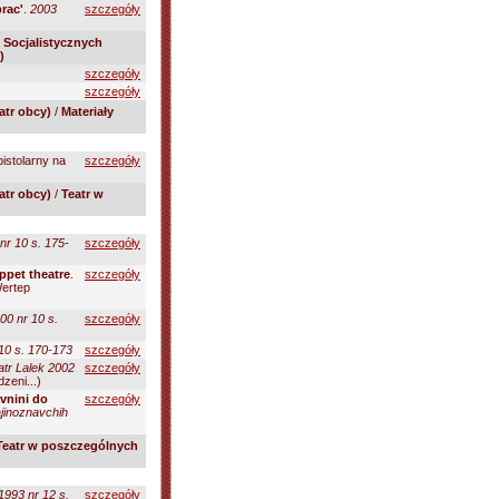
prac'
.
2003
szczegóły
 Socjalistycznych
)
szczegóły
szczegóły
atr obcy)
/
Materiały
pistolarny na
szczegóły
atr obcy)
/
Teatr w
r 10 s. 175-
szczegóły
ppet theatre
.
szczegóły
Wertep
0 nr 10 s.
szczegóły
10 s. 170-173
szczegóły
atr Lalek 2002
szczegóły
zeni...)
avnini do
szczegóły
jinoznavchih
Teatr w poszczególnych
1993 nr 12 s.
szczegóły