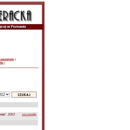
czasopism
|
ułu
|
prac'
.
2003
szczegóły