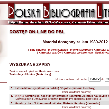
DOSTĘP ON-LINE DO PBL
Materiał dostępny za lata 1989-2012
|
Spis działów
|
Indeks nazwisk
|
Indeks rzeczowy
|
Kartoteka 
|
Kartoteka teatrów
|
Kartoteka wydawnictw
|
Szukaj tyt
WYSZUKANE ZAPISY
Zastosowane kryterium:
Hasło rzeczowe:
Teatr obcy - Ukraina (Teatr obcy)
Możesz zmienić zakres lat:
do
Historia literatury (literatura polska)
/
Ogólne (historia literatury)
książki (alfabet autorów)
1.
książka:
Ukrajins'ko-pol's'kih lihteraturnih konteksti. Zbihrnik naukovikh 
([Zawiera m.in.] Dzhovanna Brodzhih Berkoff: Pro tipologihju pol's'kogo...)
Literatury obce
/
Literatura ukraińska
/
Historia literatury (ukraińska)
książki (alfabet autorów)