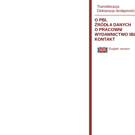
Transliteracja
Deklaracja dostępnośc
O PBL
ŹRÓDŁA DANYCH
O PRACOWNI
WYDAWNICTWO IB
KONTAKT
English version