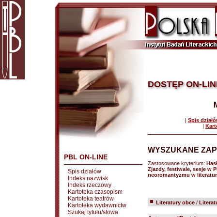
DOSTĘP ON-LIN
|
Spis dział
|
Kart
WYSZUKANE ZAP
PBL ON-LINE
Zastosowane kryterium:
Has
Zjazdy, festiwale, sesje 
Spis działów
neoromantyzmu w literatu
Indeks nazwisk
Indeks rzeczowy
Kartoteka czasopism
Kartoteka teatrów
Literatury obce
/
Litera
Kartoteka wydawnictw
Szukaj tytułu/słowa