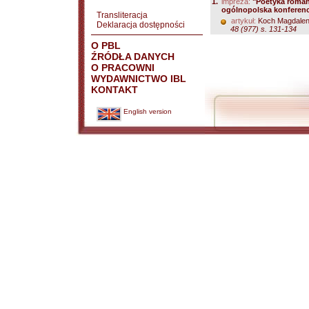
1.
impreza:
"Poetyka roman
ogólnopolska konferenc
Transliteracja
artykuł:
Koch Magdale
Deklaracja dostępności
48 (977) s. 131-134
O PBL
ŹRÓDŁA DANYCH
O PRACOWNI
WYDAWNICTWO IBL
KONTAKT
English version