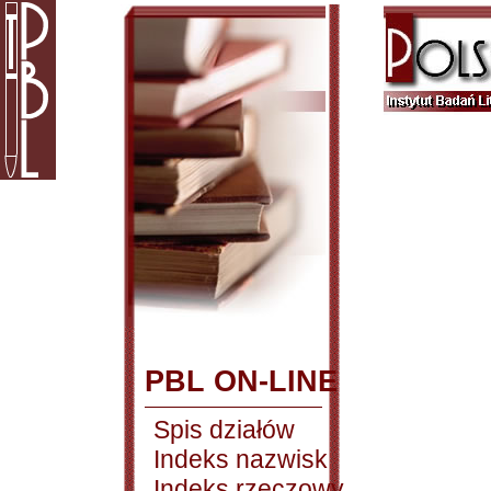
PBL ON-LINE
Spis działów
Indeks nazwisk
Indeks rzeczowy