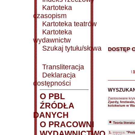
Kartoteka
czasopism
Kartoteka teatrów
Kartoteka
wydawnictw
Szukaj tytułu/słowa
DOSTĘP O
Transliteracja
|
S
Deklaracja
dostępności
WYSZUKAN
O PBL
Zastosowane kryt
Zjazdy, festiwale
ŹRÓDŁA
kolokwium w Wa
DANYCH
O PRACOWNI
Teoria literatu
WYDAWNICTWO
1.
impreza:
"Prob