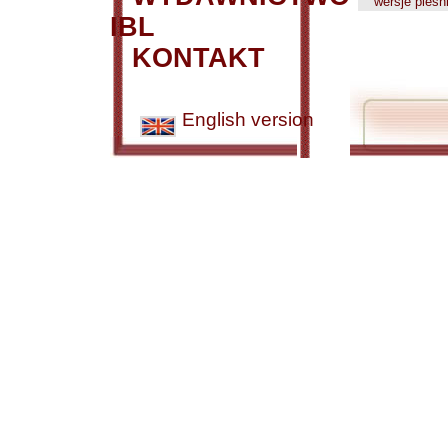
wersje pieśn
IBL
KONTAKT
English version