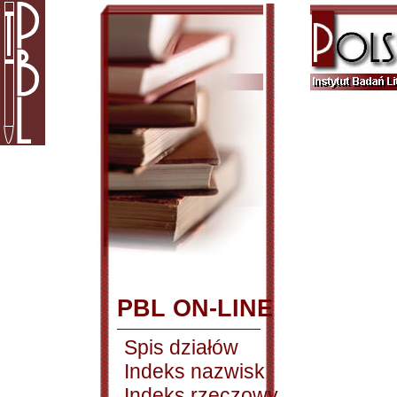
PBL ON-LINE
Spis działów
Indeks nazwisk
Indeks rzeczowy