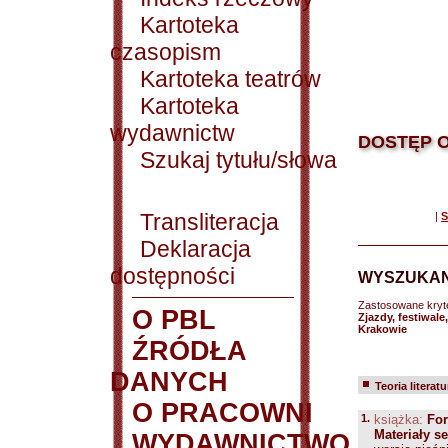
Kartoteka
czasopism
Kartoteka teatrów
Kartoteka
wydawnictw
DOSTĘP O
Szukaj tytułu/słowa
Transliteracja
|
S
Deklaracja
dostępności
WYSZUKAN
Zastosowane kryt
O PBL
Zjazdy, festiwale
Krakowie
ŹRÓDŁA
DANYCH
Teoria literatu
O PRACOWNI
1.
książka:
For
Materiały s
WYDAWNICTWO