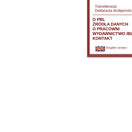
Transliteracja
Deklaracja dostępnośc
O PBL
ŹRÓDŁA DANYCH
O PRACOWNI
WYDAWNICTWO IB
KONTAKT
English version