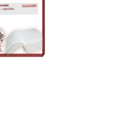
orskie
szczegóły
r. i wyróżn.