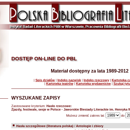
DOSTĘP ON-LINE DO PBL
Materiał dostępny za lata 1989-2012
|
Spis działów
|
Indeks nazwisk
|
Indeks rzeczowy
|
Kartoteka 
|
Kartoteka teatrów
|
Kartoteka wydawnictw
|
Szukaj tyt
WYSZUKANE ZAPISY
Zastosowane kryterium:
Hasło rzeczowe:
Zjazdy, festiwale, sesje w Polsce - Jaworskie Biesiady Literackie im. Henryka
Możesz zmienić zakres lat:
do
Hasła szczegółowe (literatura polska)
/
Antologie i zbiory