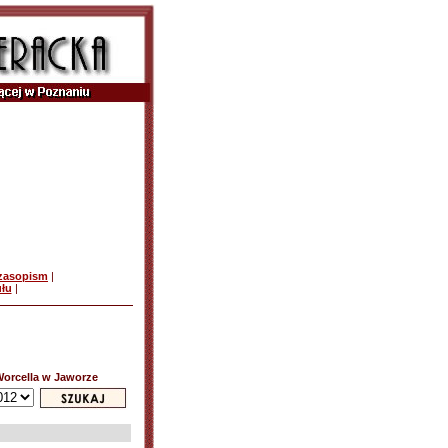
czasopism
|
ułu
|
 Worcella w Jaworze