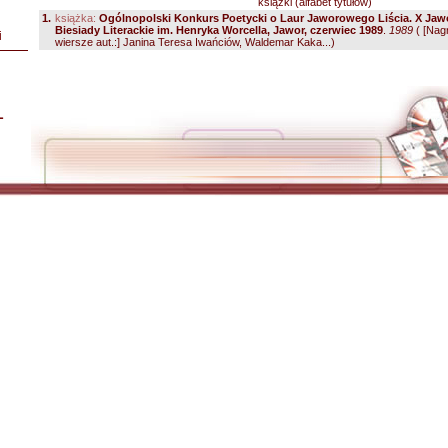
książki (alfabet tytułów)
1.
książka:
Ogólnopolski Konkurs Poetycki o Laur Jaworowego Liścia. X Jaw
Biesiady Literackie im. Henryka Worcella, Jawor, czerwiec 1989
.
1989
( [Nag
i
wiersze aut.:] Janina Teresa Iwańciów, Waldemar Kaka...)
L