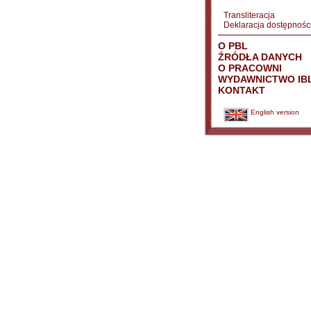
Transliteracja
Deklaracja dostępnośc
O PBL
ŹRÓDŁA DANYCH
O PRACOWNI
WYDAWNICTWO IB
KONTAKT
English version