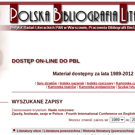
DOSTĘP ON-LINE DO PBL
Materiał dostępny za lata 1989-2012
|
Spis działów
|
Indeks nazwisk
|
Indeks rzeczowy
|
Kartoteka 
|
Kartoteka teatrów
|
Kartoteka wydawnictw
|
Szukaj tyt
WYSZUKANE ZAPISY
Zastosowane kryterium:
Hasło rzeczowe:
Zjazdy, festiwale, sesje w Polsce - Fourth International Conference on Engli
Możesz zmienić zakres lat:
do
Literatury obce
/
Literatura powszechna
/
Historia literatury (powszechna)