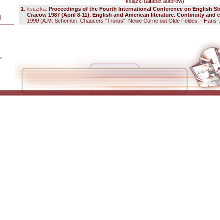
książki (alfabet autorów)
1.
książka:
Proceedings of the Fourth International Conference on English St
Cracow 1987 (April 8-11). English and American literature. Continuity and c
i
1990
(A.M. Schembri: Chaucers "Troilus": Newe Corne out Olde Feldes. - Hans-..
L