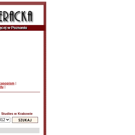
czasopism
|
ułu
|
sh Studies w Krakowie