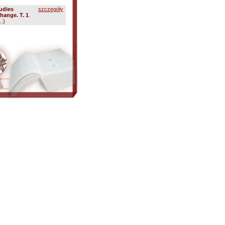
udies
szczegóły
hange. T. 1
.
.)