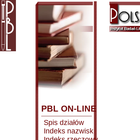
PBL ON-LINE
Spis działów
Indeks nazwisk
Indeks rzeczowy