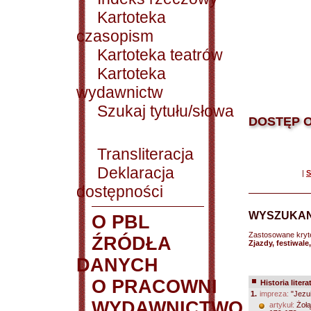
Kartoteka
czasopism
Kartoteka teatrów
Kartoteka
wydawnictw
Szukaj tytułu/słowa
DOSTĘP O
Transliteracja
Deklaracja
|
S
dostępności
WYSZUKAN
O PBL
Zastosowane kryt
ŹRÓDŁA
Zjazdy, festiwale
DANYCH
O PRACOWNI
Historia litera
1.
impreza:
"Jezui
WYDAWNICTWO
artykuł:
Żołą