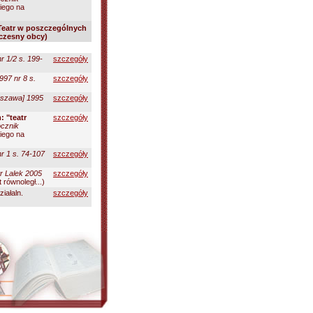
iego na
Teatr w poszczególnych
łczesny obcy)
r 1/2 s. 199-
szczegóły
997 nr 8 s.
szczegóły
rszawa] 1995
szczegóły
 "teatr
szczegóły
cznik
iego na
r 1 s. 74-107
szczegóły
r Lalek 2005
szczegóły
równoległ...)
ziałaln.
szczegóły