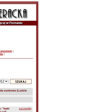
czasopism
|
ułu
|
sła osobowe (Ludzie
 "teatr
szczegóły
cznik