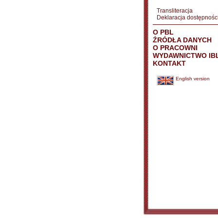
Transliteracja
Deklaracja dostępnośc
O PBL
ŹRÓDŁA DANYCH
O PRACOWNI
WYDAWNICTWO IB
KONTAKT
English version