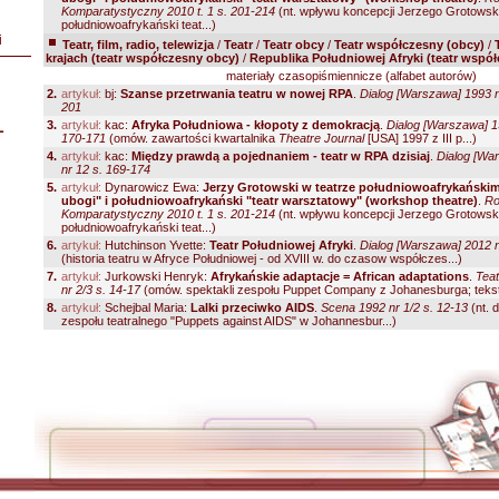
Komparatystyczny 2010 t. 1 s. 201-214
(nt. wpływu koncepcji Jerzego Grotowsk
południowoafrykański teat...)
i
Teatr, film, radio, telewizja
/
Teatr
/
Teatr obcy
/
Teatr współczesny (obcy)
/
krajach (teatr współczesny obcy)
/
Republika Południowej Afryki (teatr wspó
materiały czasopiśmiennicze (alfabet autorów)
2.
artykuł:
bj:
Szanse przetrwania teatru w nowej RPA
.
Dialog [Warszawa] 1993 n
201
L
3.
artykuł:
kac:
Afryka Południowa - kłopoty z demokracją
.
Dialog [Warszawa] 1
170-171
(omów. zawartości kwartalnika
Theatre Journal
[USA] 1997 z III p...)
4.
artykuł:
kac:
Między prawdą a pojednaniem - teatr w RPA dzisiaj
.
Dialog [Wa
nr 12 s. 169-174
5.
artykuł:
Dynarowicz Ewa:
Jerzy Grotowski w teatrze południowoafrykańskim:
ubogi" i południowoafrykański "teatr warsztatowy" (workshop theatre)
.
Ro
Komparatystyczny 2010 t. 1 s. 201-214
(nt. wpływu koncepcji Jerzego Grotowsk
południowoafrykański teat...)
6.
artykuł:
Hutchinson Yvette:
Teatr Południowej Afryki
.
Dialog [Warszawa] 2012 n
(historia teatru w Afryce Południowej - od XVIII w. do czasow współczes...)
7.
artykuł:
Jurkowski Henryk:
Afrykańskie adaptacje = African adaptations
.
Teat
nr 2/3 s. 14-17
(omów. spektakli zespołu Puppet Company z Johanesburga; tekst 
8.
artykuł:
Schejbal Maria:
Lalki przeciwko AIDS
.
Scena 1992 nr 1/2 s. 12-13
(nt. d
zespołu teatralnego "Puppets against AIDS" w Johannesbur...)