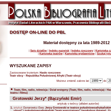
DOSTĘP ON-LINE DO PBL
Materiał dostępny za lata 1989-2012
|
Spis działów
|
Indeks nazwisk
|
Indeks rzeczowy
|
Kartoteka 
|
Kartoteka teatrów
|
Kartoteka wydawnictw
|
Szukaj tyt
WYSZUKANE ZAPISY
Zastosowane kryterium:
Hasło rzeczowe:
Teatr obcy - Republika Południowej Afryki (Teatr obcy)
Możesz zmienić zakres lat:
do
Teatr, film, radio, telewizja
/
Dział wstępny (Teatr, film, radio, telewizja)
/
Ha
teatru i filmu)
Grotowski Jerzy* (Bączyński Emir)
artykuły o twórcy (alfabet autorów)
1.
artykuł:
Dynarowicz Ewa:
Jerzy Grotowski w teatrze południowoafrykańskim:
ubogi" i południowoafrykański "teatr warsztatowy" (workshop theatre)
.
Ro