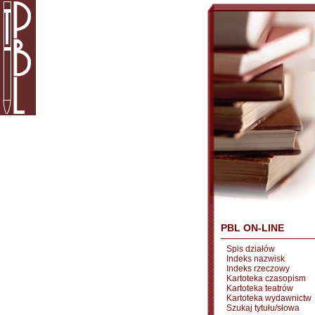
PBL ON-LINE
Spis działów
Indeks nazwisk
Indeks rzeczowy
Kartoteka czasopism
Kartoteka teatrów
Kartoteka wydawnictw
Szukaj tytułu/słowa