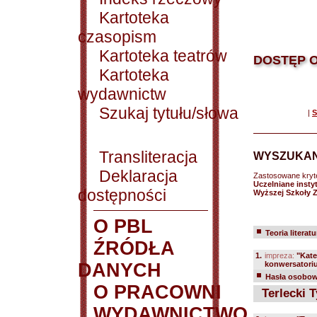
Kartoteka
czasopism
Kartoteka teatrów
DOSTĘP O
Kartoteka
wydawnictw
Szukaj tytułu/słowa
|
S
Transliteracja
WYSZUKAN
Deklaracja
Zastosowane kryt
Uczelniane insty
dostępności
Wyższej Szkoły 
O PBL
Teoria literatu
ŹRÓDŁA
1.
impreza:
"Kate
DANYCH
konwersatoriu
Hasła osobowe
O PRACOWNI
Terlecki T
WYDAWNICTWO