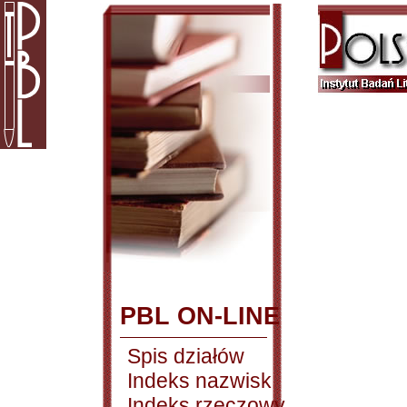
PBL ON-LINE
Spis działów
Indeks nazwisk
Indeks rzeczowy