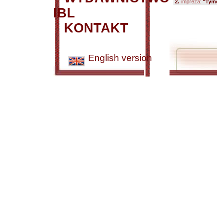
2.
impreza:
"Tymo
IBL
KONTAKT
English version