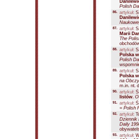
Danilewic
Polish Da
86.
artykuł:
Su
Danilewic
Naukoweg
87.
artykuł:
S
Marii Dan
The Polis
obchodów 
88.
artykuł:
S
Polska w
Polish Da
wspomnien
89.
artykuł:
S
Polska w
na Obczyź
m.in. nt. 
90.
artykuł:
Śm
listów
.
O
91.
artykuł:
Śm
= Polish 
92.
artykuł:
To
Dziennik 
Daily 199
obywatel
93.
artykuł:
W