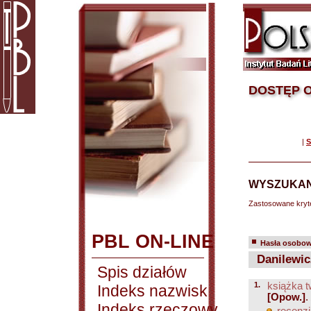
DOSTĘP O
|
S
WYSZUKAN
Zastosowane kryt
PBL ON-LINE
Hasła osobowe
Danilewicz
Spis działów
1.
książka t
Indeks nazwisk
[Opow.]
.
Indeks rzeczowy