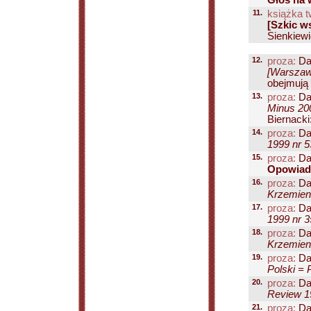
Głos na 
11.
książka t
[Szkic w
Sienkiewi
12.
proza:
Dan
[Warszawa
obejmują 
13.
proza:
Dan
Minus 200
Biernacki
14.
proza:
Dan
1999 nr 5
15.
proza:
Dan
Opowiada
16.
proza:
Dan
Krzemieni
17.
proza:
Dan
1999 nr 3
18.
proza:
Dan
Krzemieni
19.
proza:
Dan
Polski = 
20.
proza:
Dan
Review 19
21.
proza:
Dan