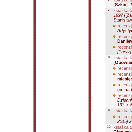
książka t
[Szkic]
.
7.
książka t
1997
([Za
Stanisław
recenzj
Artysty
recenzj
Danilew
recenzj
[Paryż]
8.
książka t
[Opowiad
recenzj
recenzj
miesię
recenzj
(nota...)
recenzj
Dzienni
193 s. 
9.
książka t
recenzj
2015] 2
10.
książka t