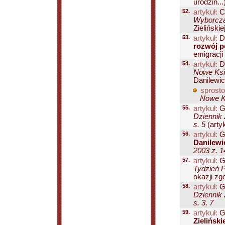
urodzin...
52.
artykuł:
Ci
Wyborcza
Zielińskiej
53.
artykuł:
D
rozwój po
emigracji 
54.
artykuł:
D
Nowe Ksią
Danilewicz
sprosto
Nowe Ks
55.
artykuł:
Gł
Dziennik 
s. 5
(artyk
56.
artykuł:
Gł
Danilewi
2003 z. 1
57.
artykuł:
Gł
Tydzień P
okazji zgo
58.
artykuł:
Gł
Dziennik 
s. 3, 7
59.
artykuł:
Gł
Zieliński