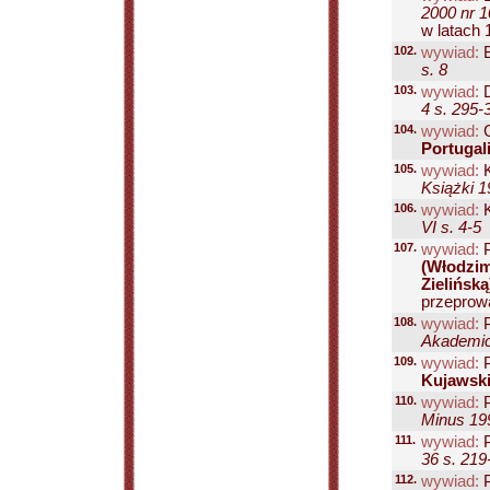
2000 nr 1
w latach 
102.
wywiad:
B
s. 8
103.
wywiad:
D
4 s. 295-
104.
wywiad:
G
Portugali
105.
wywiad:
K
Książki 1
106.
wywiad:
K
VI s. 4-5
107.
wywiad:
P
(Włodzim
Zielińską
przeprowa
108.
wywiad:
P
Akademick
109.
wywiad:
P
Kujawsk
110.
wywiad:
P
Minus 199
111.
wywiad:
P
36 s. 219
112.
wywiad:
P