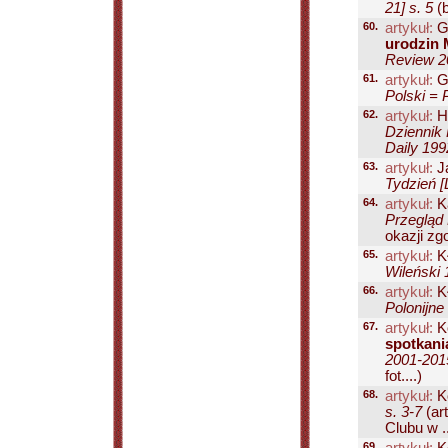
21] s. 5
(b
60.
artykuł:
Gł
urodzin M
Review 20
61.
artykuł:
Gł
Polski = 
62.
artykuł:
Ha
Dziennik 
Daily 199
63.
artykuł:
Ja
Tydzień [
64.
artykuł:
Ką
Przegląd 
okazji zgo
65.
artykuł:
Kł
Wileński 
66.
artykuł:
Kł
Polonijne
67.
artykuł:
K
spotkani
2001-2015
fot....)
68.
artykuł:
K
s. 3-7
(ar
Clubu w ..
69.