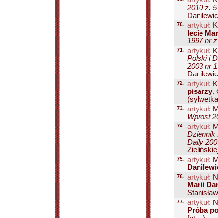
artykuł:
K
2010 z. 5
Danilewicz
70.
artykuł:
K
lecie Mar
1997 nr z
71.
artykuł:
K
Polski i 
2003 nr 1
Danilewicz
72.
artykuł:
K
pisarzy
.
(sylwetka.
73.
artykuł:
M
Wprost 20
74.
artykuł:
M
Dziennik 
Daily 200
Zielińskie
75.
artykuł:
M
Danilewic
76.
artykuł:
Ni
Marii Dan
Stanisławi
77.
artykuł:
Ni
Próba po