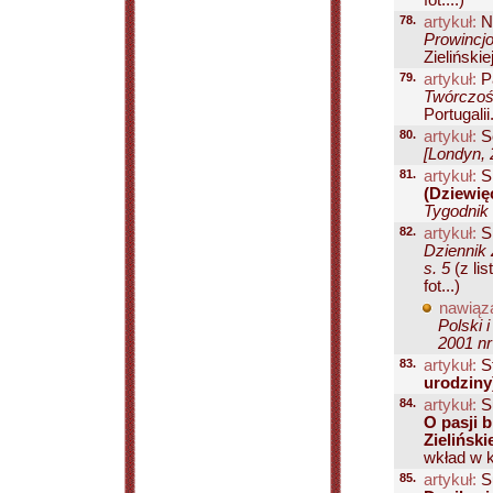
fot....)
78.
artykuł:
N
Prowincjo
Zielińskie
79.
artykuł:
Pa
Twórczoś
Portugalii.
80.
artykuł:
S
[Londyn, 
81.
artykuł:
Si
(Dziewięć
Tygodnik
82.
artykuł:
Si
Dziennik 
s. 5
(z lis
fot...)
nawiąza
Polski 
2001 nr
83.
artykuł:
St
urodziny
84.
artykuł:
S
O pasji b
Zieliński
wkład w ku
85.
artykuł:
S