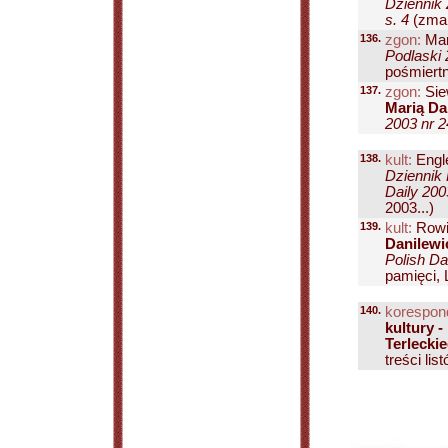
Dziennik 
s. 4
(zmar
136.
zgon:
Mar
Podlaski 
pośmiertn
137.
zgon:
Sie
Marią Da
2003 nr 2
138.
kult:
Engle
Dziennik 
Daily 200
2003...)
139.
kult:
Rowi
Danilewic
Polish Da
pamięci, 
140.
korespon
kultury -
Terlecki
treści li