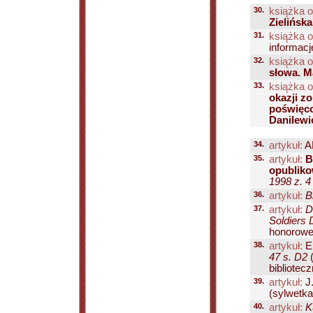
30.
książka o
Zielińsk
31.
książka o
informacj
32.
książka o
słowa. M
33.
książka o
okazji z
poświęco
Danilewic
34.
artykuł:
A
35.
artykuł:
B
opubliko
1998 z. 4
36.
artykuł:
B
37.
artykuł:
D
Soldiers 
honoroweg
38.
artykuł:
E
47 s. D2
(
bibliotecz
39.
artykuł:
J
(sylwetka
40.
artykuł:
K