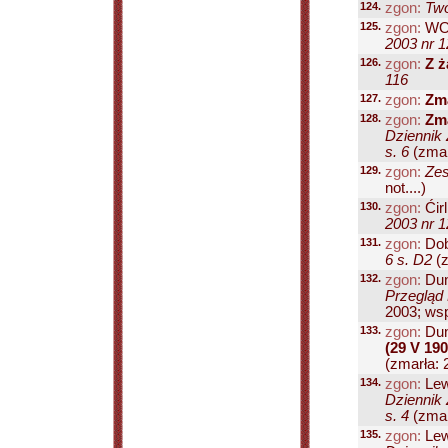
124.
zgon:
Twó
125.
zgon:
WO
2003 nr 1
126.
zgon:
Z ż
116
127.
zgon:
Zma
128.
zgon:
Zma
Dziennik 
s. 6
(zmar
129.
zgon:
Zes
not....)
130.
zgon:
Ćir
2003 nr 1
131.
zgon:
Dob
6 s. D2
(z
132.
zgon:
Dun
Przegląd 
2003; wsp
133.
zgon:
Dun
(29 V 190
(zmarła: 
134.
zgon:
Lew
Dziennik 
s. 4
(zmar
135.
zgon:
Lew