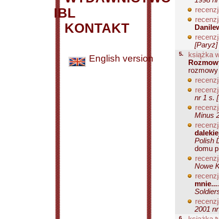
1998 nr
IBL
recenzj
recenzj
KONTAKT
Danilew
recenzj
[Paryż]
5.
książka 
English version
Rozmowy
rozmowy 
recenzj
recenzj
nr 1 s. [
recenzj
Minus 2
recenzj
dalekie
Polish 
domu pis
recenzj
Nowe Ks
recenzj
mnie...
Soldier
recenzj
2001 nr
6.