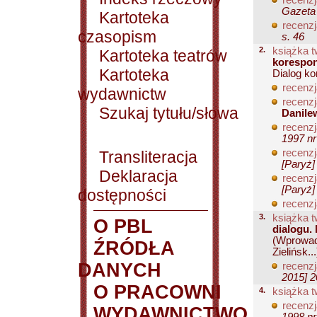
recenzj
Gazeta 
Kartoteka
recenzj
czasopism
s. 46
2.
książka t
Kartoteka teatrów
korespon
Kartoteka
Dialog ko
recenzj
wydawnictw
recenzj
Szukaj tytułu/słowa
Danile
recenzj
1997 nr
recenzj
Transliteracja
[Paryż]
Deklaracja
recenzj
[Paryż]
dostępności
recenzj
3.
książka t
O PBL
dialogu.
(Wprowadz
ŹRÓDŁA
Zielińsk...
DANYCH
recenzj
2015] 2
O PRACOWNI
4.
książka t
recenzj
WYDAWNICTWO