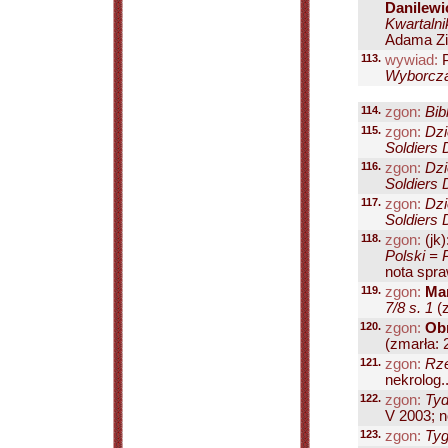
Danilewic
Kwartalni
Adama Zie
113.
wywiad:
P
Wyborcza
114.
zgon:
Bib
115.
zgon:
Dzi
Soldiers 
116.
zgon:
Dzi
Soldiers 
117.
zgon:
Dzi
Soldiers 
118.
zgon:
(jk)
Polski = 
nota spraw
119.
zgon:
Mar
7/8 s. 1
(z
120.
zgon:
Ob
(zmarła: 2
121.
zgon:
Rze
nekrolog..
122.
zgon:
Tyd
V 2003; no
123.
zgon:
Tyg