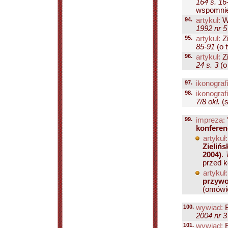
164 s. 16
wspomnień,
94.
artykuł:
Wi
1992 nr 5
95.
artykuł:
Zi
85-91
(o t
96.
artykuł:
Zi
24 s. 3
(o 
97.
ikonografi
98.
ikonografi
7/8 okł.
(s
99.
impreza:
konferen
artykuł:
Zieliń
2004)
.
przed k
artykuł:
przywo
(omówie
100.
wywiad:
B
2004 nr 3
101.
wywiad:
B