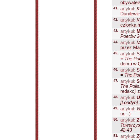
obywatel
41.
artykuł:
K
Danilewic
42.
artykuł:
K
członka h
43.
artykuł:
M
Poetów 20
44.
artykuł:
M
przez Ma
45.
artykuł:
S
= The Pol
domu w Qu
46.
artykuł:
S
= The Pol
47.
artykuł:
S
The Polis
redakcji z
48.
artykuł:
U
[Londyn] 
49.
artykuł:
W
ur....)
50.
artykuł:
Z
Towarzys
42-43
51.
artykuł:
Z