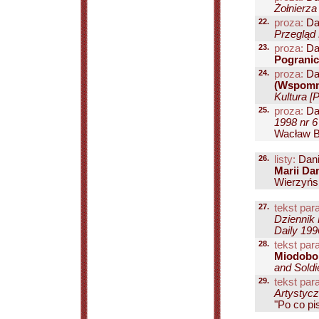
Żołnierza
22.
proza:
Da
Przegląd 
23.
proza:
Dan
Pograni
24.
proza:
Dan
(Wspomni
Kultura [
25.
proza:
Dan
1998 nr 6
Wacław Be
26.
listy:
Dani
Marii Da
Wierzyńsk
27.
tekst para
Dziennik 
Daily 199
28.
tekst para
Miodobo
and Soldi
29.
tekst para
Artystycz
"Po co pis