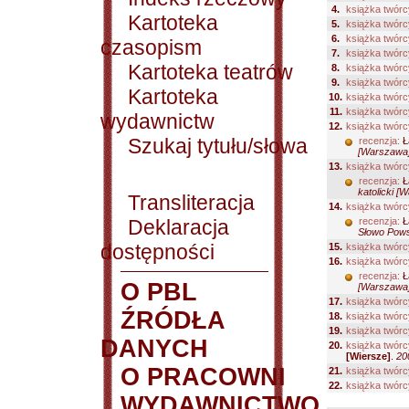
4.
książka twórc
Kartoteka
5.
książka twórc
6.
książka twórc
czasopism
7.
książka twórc
Kartoteka teatrów
8.
książka twórc
9.
książka twórc
Kartoteka
10.
książka twórc
11.
książka twórc
wydawnictw
12.
książka twórc
Szukaj tytułu/słowa
recenzja:
Ł
[Warszawa]
13.
książka twórc
recenzja:
Ł
katolicki [
Transliteracja
14.
książka twórc
Deklaracja
recenzja:
Ł
Słowo Pows
dostępności
15.
książka twórc
16.
książka twórc
recenzja:
Ł
O PBL
[Warszawa]
17.
książka twórc
ŹRÓDŁA
18.
książka twórc
19.
książka twórc
DANYCH
20.
książka twórc
[Wiersze]
.
20
O PRACOWNI
21.
książka twórc
22.
książka twórc
WYDAWNICTWO