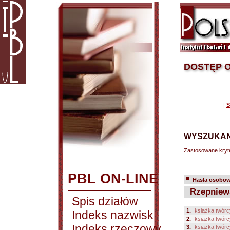
DOSTĘP O
|
S
WYSZUKAN
Zastosowane kryt
PBL ON-LINE
Hasła osobowe
Rzepniews
Spis działów
1.
książka twórc
Indeks nazwisk
2.
książka twórc
Indeks rzeczowy
3.
książka twórc