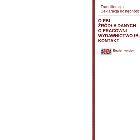
Transliteracja
Deklaracja dostępnośc
O PBL
ŹRÓDŁA DANYCH
O PRACOWNI
WYDAWNICTWO IB
KONTAKT
English version