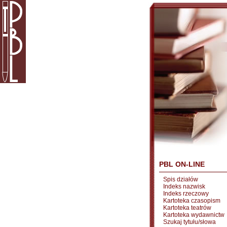
PBL ON-LINE
Spis działów
Indeks nazwisk
Indeks rzeczowy
Kartoteka czasopism
Kartoteka teatrów
Kartoteka wydawnictw
Szukaj tytułu/słowa