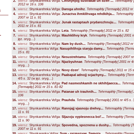
2.
wiersz:
Shynkarehnka Vol'ga:
Cihshynjojj sustrakae uh dzen'...
.
Tehrmapihly 
2012 nr 16 s. 106
3.
wiersz:
Shynkarehnka Vol'ga:
Daroga uhnihz
.
Tehrmapihly [Termapily] 2012 nr
i
4.
wiersz:
Shynkarehnka Vol'ga:
Junactva ihmklihvaga rehdkihja...
.
Tehrmapihly 
2007 nr 11 s. 91
5.
wiersz:
Shynkarehnka Vol'ga:
Junak rastaptauh prydarozhnuju...
.
Tehrmapihl
2011 nr 15 s. 81
6.
wiersz:
Shynkarehnka Vol'ga:
Leta
.
Tehrmapihly [Termapily] 2011 nr 15 s. 82
L
7.
wiersz:
Shynkarehnka Vol'ga:
Mauhklihvy kryk
.
Tehrmapihly [Termapily] 2001 n
jęz. oryg....)
8.
wiersz:
Shynkarehnka Vol'ga:
Nam by dush...
.
Tehrmapihly [Termapily] 2012 nr
9.
wiersz:
Shynkarenka Vol'ga:
Nasupihlihsja staryja damy...
.
Tehrmapihly [Terma
15 s. 81
10.
wiersz:
Shynkarehnka Vol'ga:
Nesustrehtamu
.
Tehrmapihly [Termapily] 2007 nr
11.
wiersz:
Shynkarehnka Vol'ga:
Njazbyuhnae
.
Tehrmapihly [Termapily] 2001 nr 4/
oryg....)
12.
wiersz:
Shynkarehnka Vol'ga:
Novy dzen'
.
Tehrmapihly [Termapily] 2011 nr 15 s
13.
wiersz:
Shynkarehnka Vol'ga:
Paabapal adnojj scjazhyny...
.
Tehrmapihly [Term
4/5 s. 32
(w jęz. oryg....)
14.
wiersz:
Shynkarehnka Vol'ga:
Pad nasmeshkamih ne skhihljaecca...
.
Tehrmap
[Termapily] 2011 nr 15 s. 81-82
15.
wiersz:
Shynkarehnka Vol'ga:
Patanae uh trauhnih...
.
Tehrmapihly [Termapily] 
106
16.
wiersz:
Shynkarehnka Vol'ga:
Prauhda
.
Tehrmapihly [Termapily] 2001 nr 4/5 s. 
oryg....)
17.
wiersz:
Shynkarehnka Vol'ga:
Rannjajj vjasnoju drehvy...
.
Tehrmapihly [Termap
11 s. 91
18.
wiersz:
Shynkarehnka Vol'ga:
Sljazoju vyplesnecca bol'...
.
Tehrmapihly [Terma
11 s. 90
19.
wiersz:
Shynkarehnka Vol'ga:
Spovedna, spoznena u dushy...
.
Tehrmapihly [T
2007 nr 11 s. 91
20.
wiersz:
Shynkarenka Vol'ga:
Sum - razmazvae. Samota...
.
Tehrmapihly [Termap