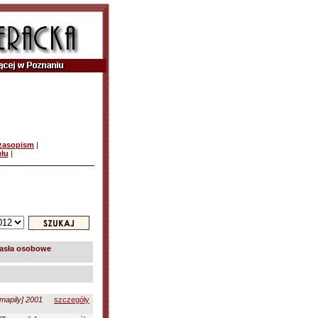
czasopism
|
ułu
|
asła osobowe
mapily] 2001
szczegóły