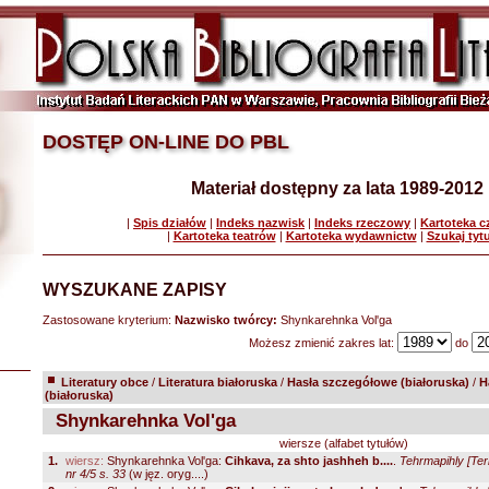
DOSTĘP ON-LINE DO PBL
Materiał dostępny za lata 1989-2012
|
Spis działów
|
Indeks nazwisk
|
Indeks rzeczowy
|
Kartoteka 
|
Kartoteka teatrów
|
Kartoteka wydawnictw
|
Szukaj tyt
WYSZUKANE ZAPISY
Zastosowane kryterium:
Nazwisko twórcy:
Shynkarehnka Vol'ga
Możesz zmienić zakres lat:
do
Literatury obce
/
Literatura białoruska
/
Hasła szczegółowe (białoruska)
/
H
(białoruska)
Shynkarehnka Vol'ga
wiersze (alfabet tytułów)
1.
wiersz:
Shynkarehnka Vol'ga:
Cihkava, za shto jashheh b....
.
Tehrmapihly [Ter
nr 4/5 s. 33
(w jęz. oryg....)