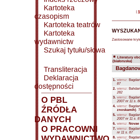
Kartoteka
|
S
czasopism
Kartoteka teatrów
WYSZUKAN
Kartoteka
wydawnictw
Zastosowane kryt
Szukaj tytułu/słowa
Literatury ob
(białoruska)
Transliteracja
Bagdanovi
Deklaracja
1.
wiersz:
Bagdan
87
dostępności
2.
wiersz:
Bahdano
282
O PBL
3.
wiersz:
Bagdan
2007 nr 11 s. 8
4.
wiersz:
Bagdan
ŹRÓDŁA
znoskamih)
.
T
5.
wiersz:
Bagdan
DANYCH
2007 nr 11 s. 8
6.
wiersz:
Novae 
O PRACOWNI
7.
wiersz:
Bagdan
nr 11 s. 87
WYDAWNICTWO
8.
wiersz:
Bagdan