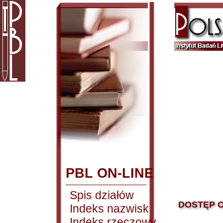
PBL ON-LINE
Spis działów
DOSTĘP O
Indeks nazwisk
Indeks rzeczowy