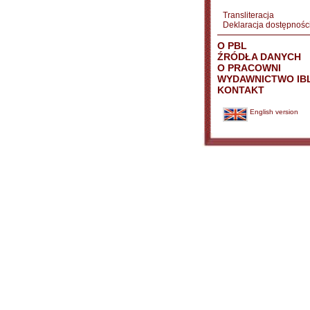
Transliteracja
Deklaracja dostępnośc
O PBL
ŹRÓDŁA DANYCH
O PRACOWNI
WYDAWNICTWO IB
KONTAKT
English version