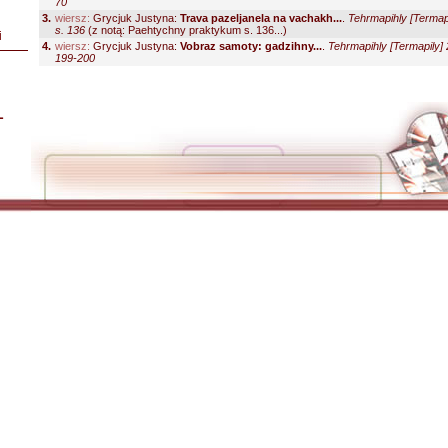
70
3.
wiersz:
Grycjuk Justyna:
Trava pazeljanela na vachakh...
.
Tehrmapihly [Termapi
s. 136
(z notą: Paehtychny praktykum s. 136...)
i
4.
wiersz:
Grycjuk Justyna:
Vobraz samoty: gadzihny...
.
Tehrmapihly [Termapily] 
199-200
L