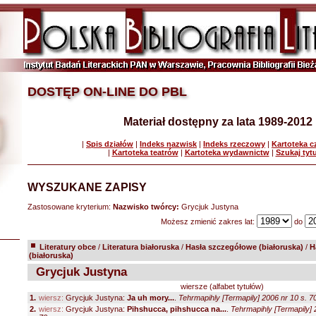
DOSTĘP ON-LINE DO PBL
Materiał dostępny za lata 1989-2012
|
Spis działów
|
Indeks nazwisk
|
Indeks rzeczowy
|
Kartoteka 
|
Kartoteka teatrów
|
Kartoteka wydawnictw
|
Szukaj tyt
WYSZUKANE ZAPISY
Zastosowane kryterium:
Nazwisko twórcy:
Grycjuk Justyna
Możesz zmienić zakres lat:
do
Literatury obce
/
Literatura białoruska
/
Hasła szczegółowe (białoruska)
/
H
(białoruska)
Grycjuk Justyna
wiersze (alfabet tytułów)
1.
wiersz:
Grycjuk Justyna:
Ja uh mory...
.
Tehrmapihly [Termapily] 2006 nr 10 s. 7
2.
wiersz:
Grycjuk Justyna:
Pihshucca, pihshucca na...
.
Tehrmapihly [Termapily] 