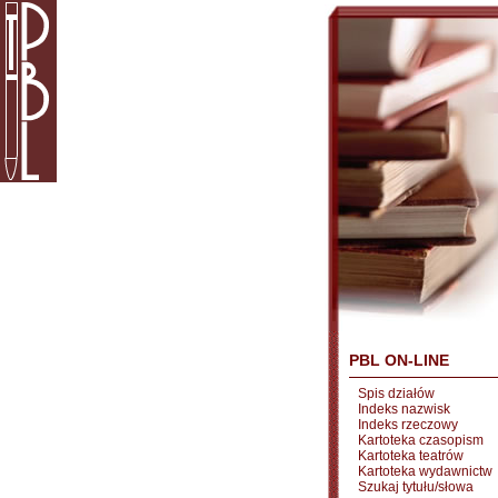
PBL ON-LINE
Spis działów
Indeks nazwisk
Indeks rzeczowy
Kartoteka czasopism
Kartoteka teatrów
Kartoteka wydawnictw
Szukaj tytułu/słowa