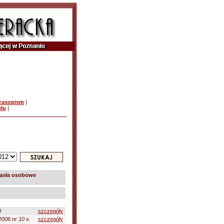
czasopism
|
ułu
|
asła osobowe
0
szczegóły
2006 nr 10 s.
szczegóły