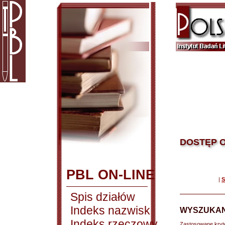
DOSTĘP O
PBL ON-LINE
|
S
Spis działów
Indeks nazwisk
WYSZUKAN
Indeks rzeczowy
Zastosowane kryt