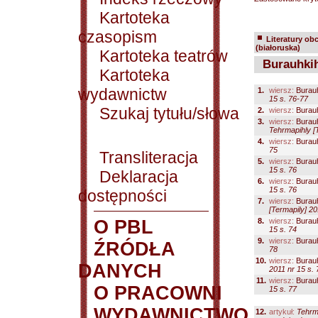
Kartoteka
czasopism
Literatury ob
(białoruska)
Kartoteka teatrów
Burauhkih
Kartoteka
wydawnictw
1.
wiersz:
Burau
15 s. 76-77
Szukaj tytułu/słowa
2.
wiersz:
Burau
3.
wiersz:
Burau
Tehrmapihly [T
4.
wiersz:
Burau
75
Transliteracja
5.
wiersz:
Burau
15 s. 76
Deklaracja
6.
wiersz:
Burau
15 s. 76
dostępności
7.
wiersz:
Burau
[Termapily] 20
O PBL
8.
wiersz:
Burau
15 s. 74
9.
wiersz:
Burau
ŹRÓDŁA
78
10.
wiersz:
Burau
DANYCH
2011 nr 15 s.
11.
wiersz:
Burau
O PRACOWNI
15 s. 77
WYDAWNICTWO
12.
artykuł:
Tehrma