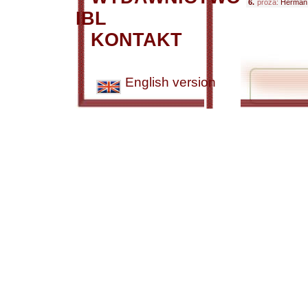
6.
proza:
Herman 
IBL
KONTAKT
English version