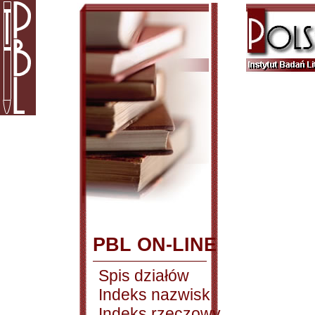
PBL ON-LINE
Spis działów
Indeks nazwisk
Indeks rzeczowy