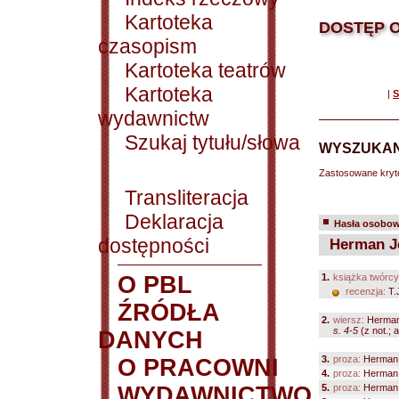
Kartoteka
DOSTĘP O
czasopism
Kartoteka teatrów
Kartoteka
|
S
wydawnictw
Szukaj tytułu/słowa
WYSZUKAN
Zastosowane kryt
Transliteracja
Deklaracja
Hasła osobowe
dostępności
Herman J
O PBL
1.
książka twórcy
recenzja:
T.
ŹRÓDŁA
2.
wiersz:
Herman
s. 4-5
(z not.; a
DANYCH
3.
proza:
Herman 
O PRACOWNI
4.
proza:
Herman 
WYDAWNICTWO
5.
proza:
Herman 