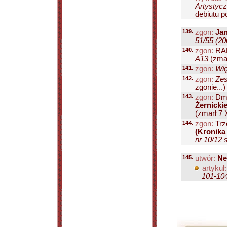
Artystycz
debiutu po
139.
zgon:
Jan
51/55 (20
140.
zgon:
RA
A13
(zmar
141.
zgon:
Wię
142.
zgon:
Zes
zgonie...)
143.
zgon:
Dmo
Żernicki
(zmarł 7 
144.
zgon:
Trz
(Kronika 
nr 10/12 s
145.
utwór:
Ne
artykuł:
101-10