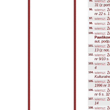
95.
wiersz:
Że
31
(z port
96.
wiersz:
Że
nr 22 s. 1
97.
wiersz:
Że
98.
wiersz:
Że
99.
wiersz:
Że
100.
wiersz:
Że
Pawliko
aut. podp. 
101.
wiersz:
Że
13
(z not. 
102.
wiersz:
Że
nr 9/10 s.
103.
wiersz:
Że
4
104.
wiersz:
Że
Kulturaln
105.
wiersz:
Że
1996 nr 3
106.
wiersz:
Że
nr 6 s. 32
107.
wiersz:
Że
14
108.
wiersz:
Że