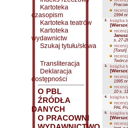
recenzj
Pracown
Kartoteka
recenzj
czasopism
1994 nr
2.
książka t
Kartoteka teatrów
[Wiersze
Kartoteka
recenzj
Janusz
wydawnictw
s. 27-2
Szukaj tytułu/słowa
recenzj
[Toruń]
recenzj
Twórczo
Transliteracja
3.
książka t
Deklaracja
[Wiersze
recenzj
dostępności
1995 nr
recenzj
O PBL
10 s. 1
4.
książka t
ŹRÓDŁA
recenzj
DANYCH
PAL Prz
5.
książka t
O PRACOWNI
[Wiersze
recenzj
WYDAWNICTWO