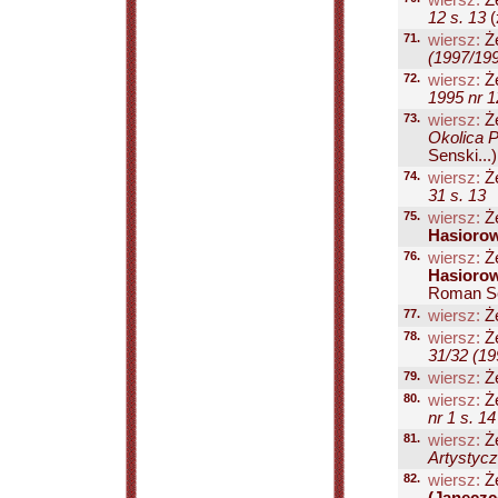
wiersz:
Że
12 s. 13
(
71.
wiersz:
Że
(1997/199
72.
wiersz:
Że
1995 nr 1
73.
wiersz:
Że
Okolica P
Senski...)
74.
wiersz:
Że
31 s. 13
75.
wiersz:
Że
Hasiorow
76.
wiersz:
Że
Hasiorow
Roman Sen
77.
wiersz:
Że
78.
wiersz:
Że
31/32 (19
79.
wiersz:
Że
80.
wiersz:
Że
nr 1 s. 14
81.
wiersz:
Że
Artystycz
82.
wiersz:
Że