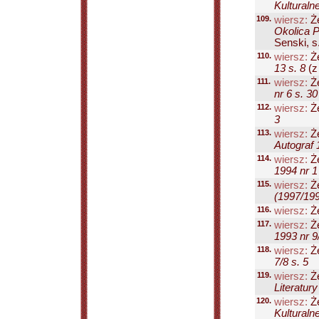
Kulturaln
109.
wiersz:
Że
Okolica P
Senski, s.
110.
wiersz:
Że
13 s. 8
(z 
111.
wiersz:
Że
nr 6 s. 30
112.
wiersz:
Że
3
113.
wiersz:
Że
Autograf 
114.
wiersz:
Że
1994 nr 1
115.
wiersz:
Że
(1997/199
116.
wiersz:
Że
117.
wiersz:
Że
1993 nr 9
118.
wiersz:
Że
7/8 s. 5
119.
wiersz:
Że
Literatury
120.
wiersz:
Że
Kulturaln