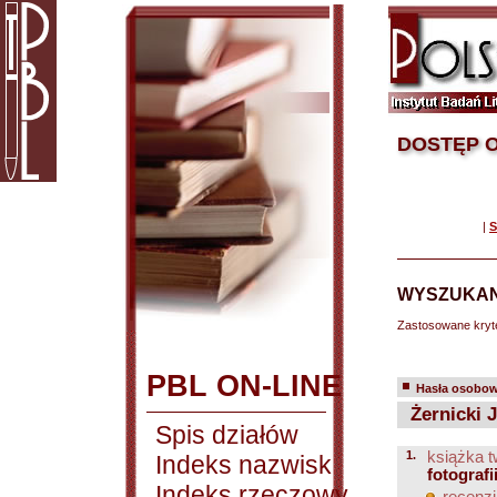
DOSTĘP O
|
S
WYSZUKAN
Zastosowane kryt
PBL ON-LINE
Hasła osobowe
Żernicki 
Spis działów
1.
książka t
Indeks nazwisk
fotografi
Indeks rzeczowy