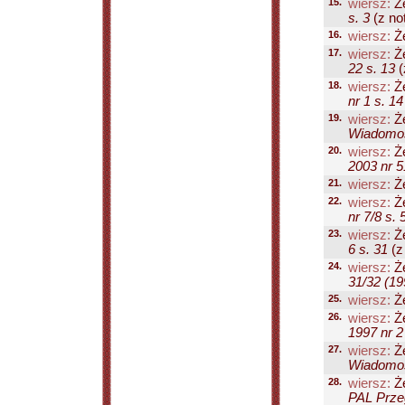
15.
wiersz:
Że
s. 3
(z not
16.
wiersz:
Że
17.
wiersz:
Że
22 s. 13
(
18.
wiersz:
Że
nr 1 s. 14
19.
wiersz:
Że
Wiadomośc
20.
wiersz:
Że
2003 nr 5
21.
wiersz:
Że
22.
wiersz:
Że
nr 7/8 s. 
23.
wiersz:
Że
6 s. 31
(z
24.
wiersz:
Że
31/32 (19
25.
wiersz:
Że
26.
wiersz:
Że
1997 nr 2
27.
wiersz:
Że
Wiadomośc
28.
wiersz:
Że
PAL Przeg