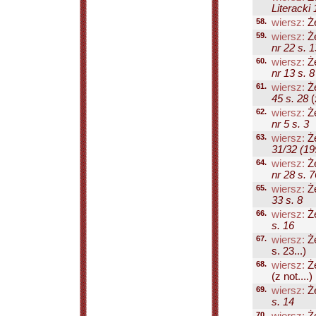
Literacki 
58.
wiersz:
Że
59.
wiersz:
Że
nr 22 s. 1
60.
wiersz:
Że
nr 13 s. 8
61.
wiersz:
Że
45 s. 28
(
62.
wiersz:
Że
nr 5 s. 3
63.
wiersz:
Że
31/32 (19
64.
wiersz:
Że
nr 28 s. 7
65.
wiersz:
Że
33 s. 8
66.
wiersz:
Że
s. 16
67.
wiersz:
Że
s. 23...)
68.
wiersz:
Że
(z not....)
69.
wiersz:
Że
s. 14
70.