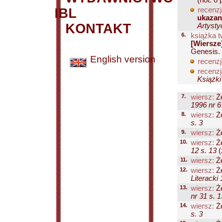
(not. o
IBL
recenzj
ukazan
KONTAKT
Artysty
6.
książka t
[Wiersze
Genesis. 
English version
recenzj
recenzj
Książki
7.
wiersz:
Że
1996 nr 6
8.
wiersz:
Że
s. 3
9.
wiersz:
Że
10.
wiersz:
Że
12 s. 13
(
11.
wiersz:
Że
12.
wiersz:
Że
Literacki 
13.
wiersz:
Że
nr 31 s. 1
14.
wiersz:
Że
s. 3