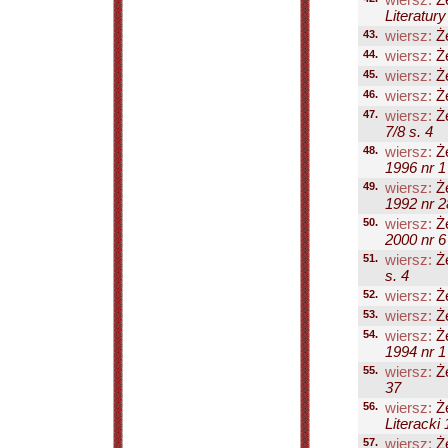
wiersz:
Że
Literatury
43.
wiersz:
Że
44.
wiersz:
Że
45.
wiersz:
Że
46.
wiersz:
Że
47.
wiersz:
Że
7/8 s. 4
48.
wiersz:
Że
1996 nr 1
49.
wiersz:
Że
1992 nr 2
50.
wiersz:
Że
2000 nr 6
51.
wiersz:
Że
s. 4
52.
wiersz:
Że
53.
wiersz:
Że
54.
wiersz:
Że
1994 nr 1
55.
wiersz:
Że
37
56.
wiersz:
Że
Literacki 
57.
wiersz:
Że