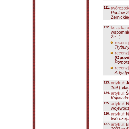
121.
twórczość
Poetów 20
Żernickie
122.
książka o
wspomnie
Że...)
recenzj
Trybuny
recenzj
(Opowi
Pomorsk
recenzj
Artysty
123.
artykuł:
J
169
(relac
124.
artykuł:
Ś
Kujawsko
125.
artykuł:
W
wojewódz
126.
artykuł:
W
twórczej..
127.
artykuł:
Br