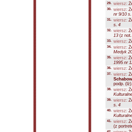
29.
wiersz:
Że
30.
wiersz:
Że
nr 9/10 s.
31.
wiersz:
Że
s. 4
32.
wiersz:
Że
13
(z not. 
33.
wiersz:
Że
34.
wiersz:
Że
Medyk 200
35.
wiersz:
Że
1995 nr 1
36.
wiersz:
Że
37.
wiersz:
Że
Schabow
podp. (lż).
38.
wiersz:
Że
Kulturaln
39.
wiersz:
Że
s. 4
40.
wiersz:
Że
Kulturaln
41.
wiersz:
Że
(z portre
42.