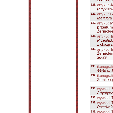
2003 nr 5
128.
artykuł:
Je
(artykuł 
129.
artykuł:
L
Metafora 
130.
artykuł:
Ma
przedumi
Żernicki
131.
artykuł:
T
Przegląd 
z okazji 
132.
artykuł:
T
Żernicki
36-39
133.
ikonografi
44/45 s. 
134.
ikonografi
Żernickie
135.
wywiad:
S
Artystycz
136.
wywiad:
T
137.
wywiad:
T
Poetów 20
138.
wywiad:
T