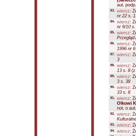
(Janeczc
aut. podp. 
83.
wiersz:
Że
nr 22 s. 1
84.
wiersz:
Że
nr 9/10 s.
85.
wiersz:
Że
Przegląd 
86.
wiersz:
Że
1996 nr 6
87.
wiersz:
Że
3
88.
wiersz:
Że
13 s. 8
(z 
89.
wiersz:
Że
3 s. 38
90.
wiersz:
Że
33 s. 8
91.
wiersz:
Że
Olkowi K
not. o aut.
92.
wiersz:
Że
Kulturaln
93.
wiersz:
Że
94.
wiersz:
Że