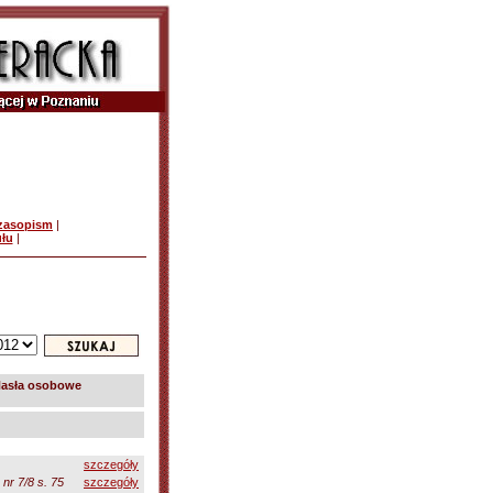
czasopism
|
ułu
|
asła osobowe
szczegóły
nr 7/8 s. 75
szczegóły