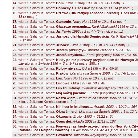
14.
wiersz:
Salamun Tomaz:
Dom
.
Czas Kultury 1996 nr 3 s. 14
(z notą...)
15.
wiersz:
Salamun Tomaz:
Donnelly's
.
Czas Kultury 1996 nr 3 s. 14
(z notą...)
16.
wiersz:
Salamun Tomaz:
Drzewo (Dla Patrycji Tobacco Forester)
.
Czas Kultur
13
(z notą...)
17.
wiersz:
Salamun Tomaz:
Gamonie
.
Nowy Nurt 1996 nr 10 s. 6
(z not....)
18.
wiersz:
Salamun Tomaz:
Głaszczę pergamin...
.
Kartki [Białystok] 1996 nr 13 s.
19.
wiersz:
Salamun Tomaz:
Ja
.
Fa-Art 1996 nr 2 s. 44-45
(z not. o aut....)
20.
wiersz:
Salamun Tomaz:
Jasność dla Hamdiji Demirovicia
.
Kartki [Białystok] 
56
(z not....)
21.
wiersz:
Salamun Tomaz:
Jelonek
.
Czas Kultury 1996 nr 3 s. 14
(z notą...)
22.
wiersz:
Salamun Tomaz:
Jestem przeklęty...
.
Arkadia 2002 nr 11/12 s. 166
23.
wiersz:
Salamun Tomaz:
Jesteś krzykiem...
.
Kartki [Białystok] 1996 nr 13 s. 56
24.
wiersz:
Salamun Tomaz:
Kiedy po raz pierwszy przyjechałem do Nowego J
Literatura na Świecie 1996 nr 3 s. 3-7
(z not. s. 290...)
25.
wiersz:
Salamun Tomaz:
Kolory nie są...
.
Odra 1998 nr 9 s. 49-50
26.
wiersz:
Salamun Tomaz:
Kraków
.
Literatura na Świecie 1996 nr 3 s. 7-8
(z not. 
27.
wiersz:
Salamun Tomaz:
Las
.
Nowy Nurt 1996 nr 10 s. 6
(z not....)
28.
wiersz:
Salamun Tomaz:
Ludowe
.
Odra 1997 nr 7/8 s. 40
29.
wiersz:
Salamun Tomaz:
Łuk triumfalny
.
Kwartalnik Artystyczny 1995 nr 3 s. 
30.
wiersz:
Salamun Tomaz:
Mój mózg pachnie...
.
Kartki [Białystok] 1996 nr 13 s. 
31.
wiersz:
Salamun Tomaz:
Nasza wiara
.
Literatura na Świecie 1996 nr 3 s. 14-17
z fot. z Julianem Kornhauserem s. 2...)
32.
wiersz:
Salamun Tomaz:
Nihil est in intellectu...
.
Arkadia 2002 nr 11/12 s. 164
33.
wiersz:
Salamun Tomaz:
Okna śmierci
.
Literatura na Świecie 1996 nr 3 s. 12
(z 
34.
wiersz:
Salamun Tomaz:
Okupacja
.
Brulion 1993 nr 21/22 s. 64
35.
wiersz:
Salamun Tomaz:
Opus dei
.
Arkadia 2002 nr 11/12 s. 167
36.
wiersz:
Salamun Tomaz:
Pierwszy raz, kiedy przyjechałem do New York City 
Robara-Fica i Ralpha Donofrio)
.
Fa-Art 1996 nr 2 s. 42-43
(z not. o aut., s. 45.
37.
wiersz:
Salamun Tomaz:
Powietrze
.
Kwartalnik Artystyczny 1995 nr 3 s. 58