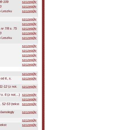
08-109
szczegóły
0
szczegóły
o Leszku
szczegóły
szczegóły
szczegóły
nr 7/8 s. 75
szczegóły
0
szczegóły
o Leszku
szczegóły
szczegóły
szczegóły
szczegóły
szczegóły
szczegóły
szczegóły
od tł., s.
szczegóły
 11-12
(z not.
szczegóły
 s. 6
(z not....)
szczegóły
szczegóły
. 52-53
(tekst
szczegóły
równoległy
szczegóły
szczegóły
tekst
szczegóły