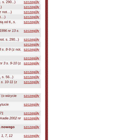
. s. 290...)
szczegóły
.)
szczegóły
 not....)
szczegóły
....)
szczegóły
ą od tł., s.
szczegóły
 1996 nr 13 s.
szczegóły
ot. s. 290...)
szczegóły
szczegóły
3 s. 8-9
(z not.
szczegóły
szczegóły
nr 3 s. 9-10
(z
szczegóły
szczegóły
, s. 56...)
szczegóły
 s. 10-11
(z
szczegóły
4
(o wizycie
szczegóły
ytucie
szczegóły
171
szczegóły
rkadia 2002 nr
szczegóły
ia nowego
szczegóły
 1, 7, 12
szczegóły