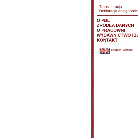
Transliteracja
Deklaracja dostępnośc
O PBL
ŹRÓDŁA DANYCH
O PRACOWNI
WYDAWNICTWO IB
KONTAKT
English version