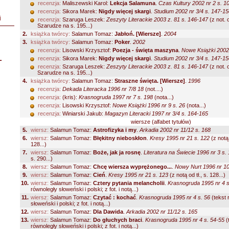
recenzja:
Maliszewski Karol:
Lekcja Salamuna
.
Czas Kultury 2002 nr 2 s. 1
recenzja:
Sikora Marek:
Nigdy więcej skargi
.
Studium 2002 nr 3/4 s. 147-15
i
recenzja:
Szaruga Leszek:
Zeszyty Literackie 2003 z. 81 s. 146-147
(z not. 
Szarudze na s. 195...)
2.
książka twórcy:
Salamun Tomaz:
Jabłoń. [Wiersze]
.
2004
3.
książka twórcy:
Salamun Tomaz:
Poker
.
2002
recenzja:
Lisowski Krzysztof:
Poezja - święta maszyna
.
Nowe Książki 2002 
L
recenzja:
Sikora Marek:
Nigdy więcej skargi
.
Studium 2002 nr 3/4 s. 147-15
recenzja:
Szaruga Leszek:
Zeszyty Literackie 2003 z. 81 s. 146-147
(z not. 
Szarudze na s. 195...)
4.
książka twórcy:
Salamun Tomaz:
Straszne święta. [Wiersze]
.
1996
recenzja:
Dekada Literacka 1996 nr 7/8 18
(not....)
recenzja:
(kris):
Krasnogruda 1997 nr 7 s. 198
(nota...)
recenzja:
Lisowski Krzysztof:
Nowe Książki 1996 nr 9 s. 26
(nota...)
recenzja:
Winiarski Jakub:
Magazyn Literacki 1997 nr 3/4 s. 164-165
wiersze (alfabet tytułów)
5.
wiersz:
Salamun Tomaz:
Astrofizyka i my
.
Arkadia 2002 nr 11/12 s. 168
6.
wiersz:
Salamun Tomaz:
Błękitny nieboskłon
.
Kresy 1995 nr 21 s. 122
(z notą 
128...)
7.
wiersz:
Salamun Tomaz:
Boże, jak ja rosnę
.
Literatura na Świecie 1996 nr 3 s.
s. 290...)
8.
wiersz:
Salamun Tomaz:
Chcę wiersza wyprężonego...
.
Nowy Nurt 1996 nr 10
9.
wiersz:
Salamun Tomaz:
Cień
.
Kresy 1995 nr 21 s. 123
(z notą od tł., s. 128...)
10.
wiersz:
Salamun Tomaz:
Cztery pytania melancholii
.
Krasnogruda 1995 nr 4 s
równoległy słoweński i polski; z fot. i notą...)
11.
wiersz:
Salamun Tomaz:
Czytać : kochać
.
Krasnogruda 1995 nr 4 s. 56
(tekst 
słoweński i polski; z fot. i notą...)
12.
wiersz:
Salamun Tomaz:
Dla Dawida
.
Arkadia 2002 nr 11/12 s. 165
13.
wiersz:
Salamun Tomaz:
Do głuchych braci
.
Krasnogruda 1995 nr 4 s. 54-55
(
równoległy słoweński i polski; z fot. i notą...)