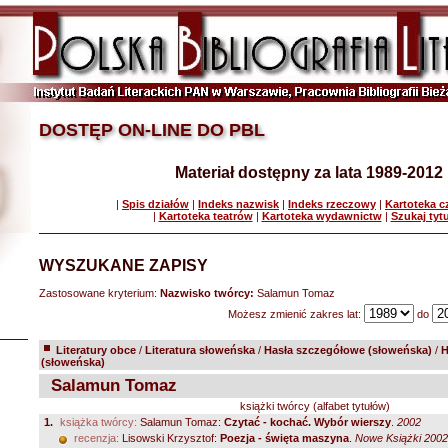
DOSTĘP ON-LINE DO PBL
Materiał dostępny za lata 1989-2012
|
Spis działów
|
Indeks nazwisk
|
Indeks rzeczowy
|
Kartoteka 
|
Kartoteka teatrów
|
Kartoteka wydawnictw
|
Szukaj tyt
WYSZUKANE ZAPISY
Zastosowane kryterium:
Nazwisko twórcy:
Salamun Tomaz
Możesz zmienić zakres lat:
do
Literatury obce
/
Literatura słoweńska
/
Hasła szczegółowe (słoweńska)
/
H
(słoweńska)
Salamun Tomaz
książki twórcy (alfabet tytułów)
1.
książka twórcy:
Salamun Tomaz:
Czytać - kochać. Wybór wierszy
.
2002
recenzja:
Lisowski Krzysztof:
Poezja - święta maszyna
.
Nowe Książki 2002 