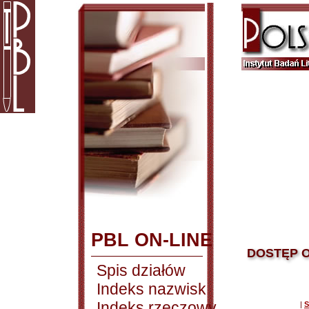
PBL ON-LINE
DOSTĘP O
Spis działów
Indeks nazwisk
Indeks rzeczowy
|
S