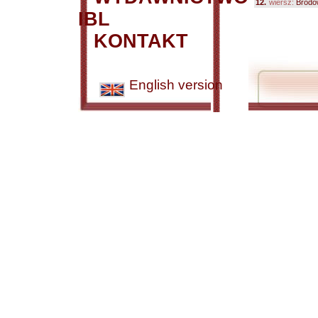
12.
wiersz:
Brodo
IBL
KONTAKT
English version