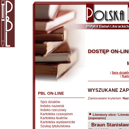
DOSTĘP ON-LIN
|
Spis dział
|
Kart
WYSZUKANE ZAP
PBL ON-LINE
Zastosowane kryterium:
Naz
Spis działów
Indeks nazwisk
Indeks rzeczowy
Kartoteka czasopism
Literatury obce
/
Litera
Kartoteka teatrów
(esperanto)
Kartoteka wydawnictw
Braun Stanisław 
Szukaj tytułu/słowa