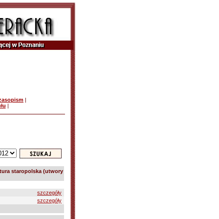
czasopism
|
ułu
|
atura staropolska (utwory
szczegóły
szczegóły