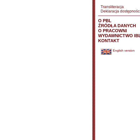
Transliteracja
Deklaracja dostępnośc
O PBL
ŹRÓDŁA DANYCH
O PRACOWNI
WYDAWNICTWO IB
KONTAKT
English version