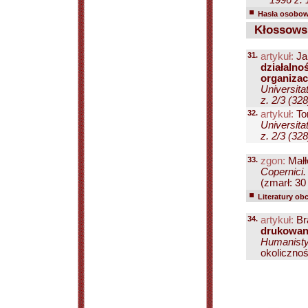
1996 z. 
Hasła osobowe
Kłossowsk
31.
artykuł:
Ja
działalno
organizac
Universita
z. 2/3 (328
32.
artykuł:
To
Universita
z. 2/3 (328
33.
zgon:
Małł
Copernici.
(zmarł: 30
Literatury ob
34.
artykuł:
Br
drukowan
Humanisty
okolicznoś