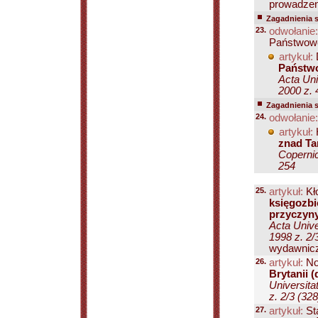
prowadzeni
Zagadnienia 
23.
odwołanie:
Państwow
artykuł:
Państw
Acta Uni
2000 z. 
Zagadnienia 
24.
odwołanie:
artykuł:
znad Ta
Copernic
254
25.
artykuł:
Kł
księgozbio
przyczyny
Acta Unive
1998 z. 2/
wydawniczy
26.
artykuł:
No
Brytanii 
Universita
z. 2/3 (32
27.
artykuł:
St