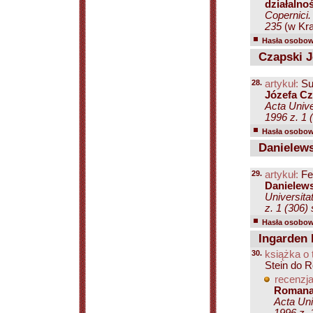
działalno
Copernici.
235
(w Kra
Hasła osobowe
Czapski J
28.
artykuł:
Su
Józefa Cz
Acta Unive
1996 z. 1 
Hasła osobowe
Danielews
29.
artykuł:
Fe
Danielews
Universita
z. 1 (306)
Hasła osobowe
Ingarden
30.
książka o 
Stein do 
recenzja
Romana 
Acta Uni