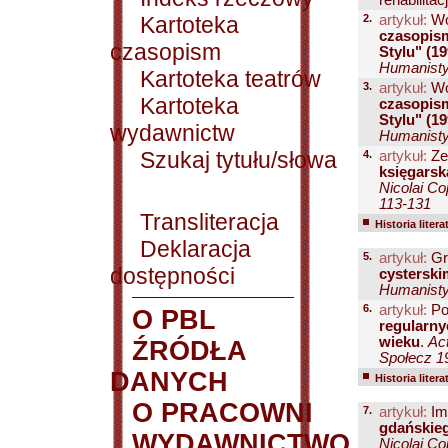
rehabilitacji
Kartoteka
2.
artykuł:
Wo
czasopism
czasopism
Stylu" (1
Humanisty
Kartoteka teatrów
3.
artykuł:
Wo
Kartoteka
czasopism
Stylu" (1
wydawnictw
Humanisty
Szukaj tytułu/słowa
4.
artykuł:
Ze
księgarsk
Nicolai Co
113-131
Transliteracja
Historia litera
Deklaracja
5.
artykuł:
Gr
dostępności
cysterski
Humanisty
6.
artykuł:
Po
O PBL
regularny
wieku
.
Ac
ŹRÓDŁA
Społecz 19
DANYCH
Historia litera
O PRACOWNI
7.
artykuł:
Im
gdańskieg
WYDAWNICTWO
Nicolai Co