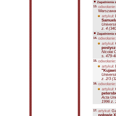
Zagadnienia 
13.
odwołanie:
Warszawa
artykuł:
Samuela
Universi
z. 4 (34
Zagadnienia 
14.
odwołanie:
artykuł:
postycz
Nicolai 
s. 479-4
15.
odwołanie:
artykuł:
"Kujawi
Universi
z. 2/3 (
16.
odwołanie:
artykuł:
petersb
Acta Uni
1996 z. 
17.
artykuł:
Gz
połowie X