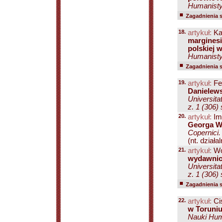
Humanisty
Zagadnienia 
18.
artykuł:
Ka
marginesi
polskiej 
Humanisty
Zagadnienia 
19.
artykuł:
Fe
Danielews
Universita
z. 1 (306)
20.
artykuł:
Im
Georga We
Copernici.
(nt. działa
21.
artykuł:
Wo
wydawnicz
Universita
z. 1 (306)
Zagadnienia 
22.
artykuł:
Ci
w Toruniu
Nauki Hum