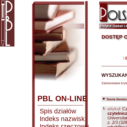
DOSTĘP O
|
S
WYSZUKAN
Zastosowane kryt
PBL ON-LINE
Teoria literatu
1.
artykuł:
Cz
Spis działów
czytelnic
Indeks nazwisk
Universita
z. 2/3 (32
Indeks rzeczowy