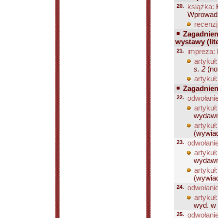
20.
książka:
K
Wprowadze
recenzj
Zagadnien
wystawy (lite
21.
impreza:
artykuł:
s. 2
(not
artykuł:
Zagadnien
22.
odwołanie
artykuł:
wydawni
artykuł:
(wywiad
23.
odwołanie
artykuł:
wydawni
artykuł:
(wywiad
24.
odwołanie
artykuł:
wyd. w 1
25.
odwołanie