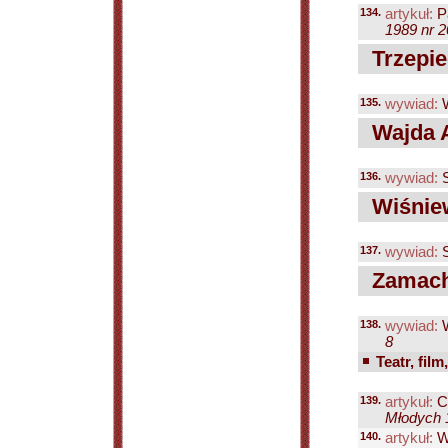
134.
artykuł:
Pa
1989 nr 2
Trzepie
135.
wywiad:
W
Wajda A
136.
wywiad:
S
Wiśniew
137.
wywiad:
S
Zamacho
138.
wywiad:
W
8
Teatr, film
139.
artykuł:
Ch
Młodych 1
140.
artykuł:
W