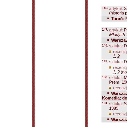
146.
artykuł:
Sz
(historia 
Toruń: 
147.
artykuł:
P
Młodych 1
Warszaw
148.
sztuka:
Di
recenzj
1, 2
149.
sztuka:
Du
recenzj
1, 2
(not
150.
sztuka:
Mi
Prem. 19
recenzj
Warszaw
Komedia; do
151.
sztuka:
St
1989
recenzj
Warszaw