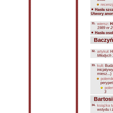
recenzj
Hasła szcz
Utwory anon
31.
wiersz:
H
1989 nr 2
Hasła osob
Baczyńs
32.
artykuł:
Hu
Młodych 1
33.
kult:
Budz
inicjatyw
miesz...)
polemik
perypet
pole
3
Bartosi
34.
książka t
wstydu i 