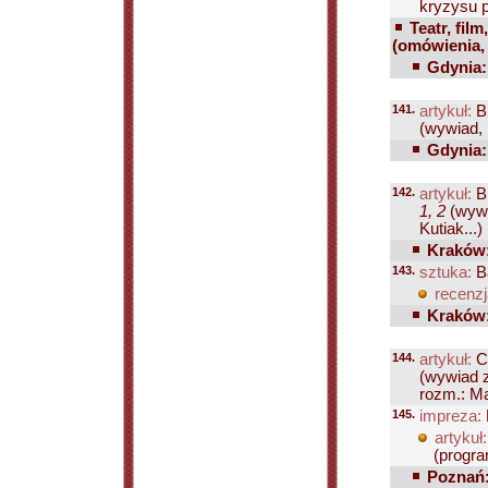
kryzysu p
Teatr, film
(omówienia, 
Gdynia:
141.
artykuł:
Bi
(wywiad, 
Gdynia:
142.
artykuł:
B
1, 2
(wywi
Kutiak...)
Kraków:
143.
sztuka:
Ba
recenzj
Kraków:
144.
artykuł:
Ch
(wywiad z
rozm.: Ma
145.
impreza:
artykuł:
(progra
Poznań: