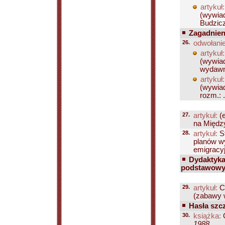
artykuł:
(wywiad
Budzicz
Zagadnien
26.
odwołanie
artykuł:
(wywiad
wydawn.
artykuł:
(wywiad
rozm.: .
27.
artykuł:
(e
na Międz
28.
artykuł:
St
planów wy
emigracyjn
Dydaktyka 
podstawowych
29.
artykuł:
C
(zabawy w 
Hasła szcz
30.
książka:
O
1988