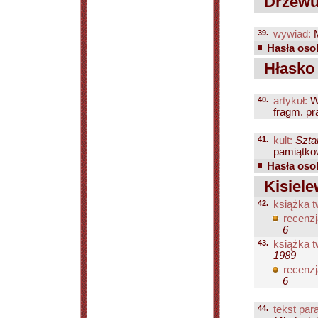
Drzewuc
39.
wywiad:
M
Hasła osob
Hłasko
40.
artykuł:
W
fragm. pr
41.
kult:
Szta
pamiątkow
Hasła osob
Kisielew
42.
książka t
recenzj
6
43.
książka t
1989
recenzj
6
44.
tekst para