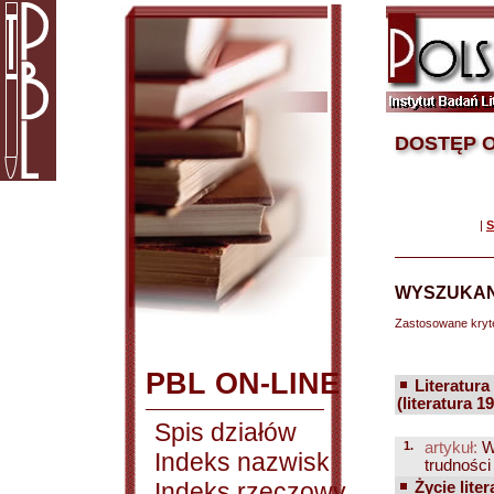
DOSTĘP O
|
S
WYSZUKAN
Zastosowane kryt
PBL ON-LINE
Literatura
(literatura 1
Spis działów
1.
artykuł:
W
Indeks nazwisk
trudności
Indeks rzeczowy
Życie liter