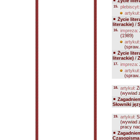
Życie liter
15.
plebiscyt:
artykuł:
Życie liter
literackie)
/
S
16.
impreza:
(1989)
artykuł:
(spraw..
Życie liter
literackie)
/
Z
17.
impreza:
artykuł:
(spraw..
18.
artykuł:
Ż
(wywiad z
Zagadnien
Słowniki ję
19.
artykuł:
S
(wywiad z
pracy nad 
Zagadnien
Czasopisma 