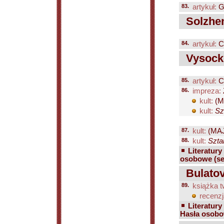
83.
artykuł:
G
Solzhen
84.
artykuł:
C
Vysockij
85.
artykuł:
C
86.
impreza:
kult:
(M
kult:
Sz
87.
kult:
(MAJ
88.
kult:
Szta
Literatury
osobowe (se
Bulatov
89.
książka t
recenzj
Literatury
Hasła osobo