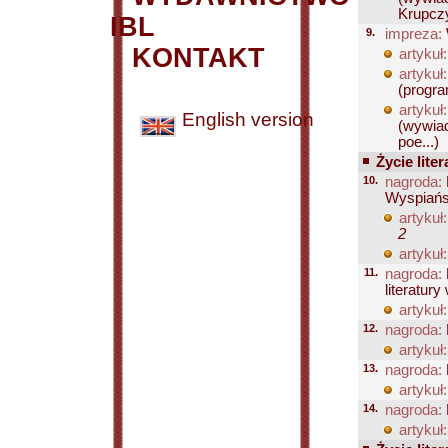
Krupczy
IBL
9.
impreza:
KONTAKT
artykuł:
artykuł:
(progra
artykuł:
English version
(wywiad
poe...)
Życie liter
10.
nagroda:
Wyspiańs
artykuł:
2
artykuł:
11.
nagroda:
literatury
artykuł:
12.
nagroda:
artykuł:
13.
nagroda:
artykuł:
14.
nagroda:
artykuł: