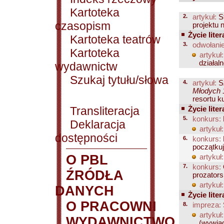
Kartoteka
2.
artykuł:
St
czasopism
projektu 
Życie liter
Kartoteka teatrów
3.
odwołanie
Kartoteka
artykuł:
działaln
wydawnictw
Szukaj tytułu/słowa
4.
artykuł:
Sz
Młodych 1
resortu ku
Transliteracja
Życie liter
5.
konkurs:
Deklaracja
artykuł:
dostępności
6.
konkurs:
początku
O PBL
artykuł:
7.
konkurs:
ŹRÓDŁA
prozators
artykuł:
DANYCH
Życie liter
O PRACOWNI
8.
impreza:
artykuł:
WYDAWNICTWO
(wywia