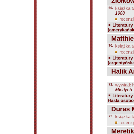
Ziółkow
69.
książka t
1988
recenzj
Literatury
(amerykańsk
Matthie
70.
książka t
recenzj
Literatury
(argentyńsk
Halik An
71.
wywiad:
H
Młodych 1
Literatury
Hasła osobo
Duras M
72.
książka t
recenzj
Meretik