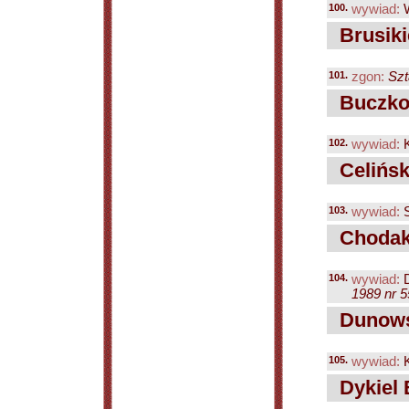
100.
wywiad:
W
Brusiki
101.
zgon:
Szt
Buczkow
102.
wywiad:
K
Celińsk
103.
wywiad:
S
Chodak
104.
wywiad:
D
1989 nr 5
Dunows
105.
wywiad:
K
Dykiel 