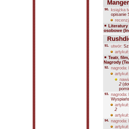
Manger 
90.
książka t
opisanie
recenzj
Literatury
osobowe (Ind
Rushdi
91.
utwór:
Sza
artykuł:
Teatr, film
Nagrody (Teat
92.
nagroda:
artykuł:
nawi
2
(dot
pomin
93.
nagroda:
Wyspiańs
artykuł:
2
artykuł:
94.
nagroda:
artykuł: