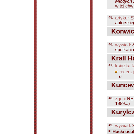
Młodych 1
w tej chwi
45.
artykuł:
S
autorskie
Konwick
46.
wywiad:
spotkania
Krall H
47.
książka t
recenzj
6
Kuncew
48.
zgon:
RE
1989...)
Kurylcz
49.
wywiad:
S
Hasła osob