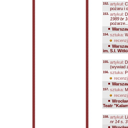
152.
artykuł:
C
pożaru i 
153.
artykuł:
D
1989 br 1
pożarze..
Warszaw
154.
sztuka:
Wy
recenzj
Warszawa
im. S.I. Witk
155.
artykuł:
D
(wywiad z
156.
sztuka:
Pi
recenzj
Warszaw
157.
sztuka:
Mr
recenzj
Wrocław
Teatr "Kala
158.
artykuł:
Li
nr 14 s. 3
Wrocław