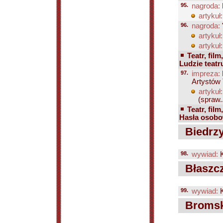
95.
nagroda:
artykuł:
96.
nagroda:
artykuł:
artykuł:
Teatr, film
Ludzie teatr
97.
impreza:
Artystów 
artykuł:
(spraw..
Teatr, film
Hasła osobow
Biedrzy
98.
wywiad:
K
Błaszc
99.
wywiad:
K
Bromsk