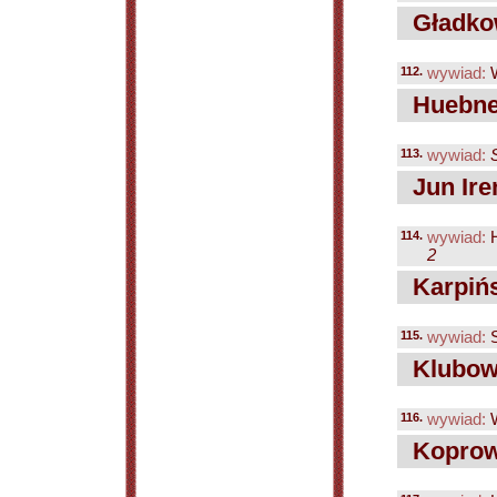
Gładkow
112.
wywiad:
W
Huebne
113.
wywiad:
Jun Ire
114.
wywiad:
H
2
Karpińs
115.
wywiad:
S
Klubowi
116.
wywiad:
W
Koprowi