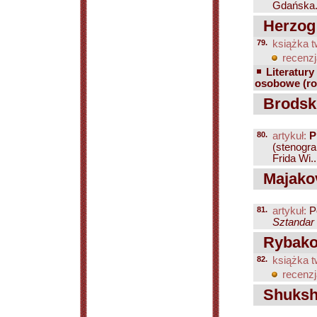
Gdańska..
Herzog
79.
książka t
recenzj
Literatury
osobowe (ro
Brodskij
80.
artykuł:
P
(stenogra
Frida Wi..
Majakov
81.
artykuł:
P
Sztandar 
Rybakov
82.
książka t
recenzj
Shukshin