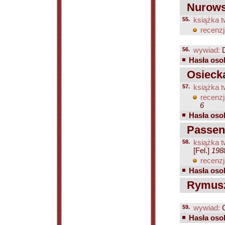
Nurows
55.
książka t
recenzj
56.
wywiad:
D
Hasła osob
Osiecka
57.
książka t
recenzj
6
Hasła osob
Passent
58.
książka t
[Fel.]
198
recenzj
Hasła osob
Rymuszk
59.
wywiad:
G
Hasła osob