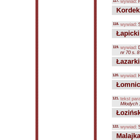
117.
wywiad:
H
Kordek 
118.
wywiad:
S
Łapicki
119.
wywiad:
D
nr 70 s. 8
Łazarki
120.
wywiad:
H
Łomnick
121.
tekst para
Młodych 
Łozińsk
122.
wywiad:
S
Malajka