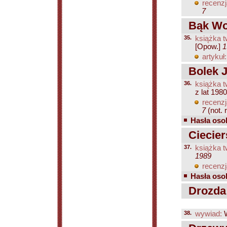
recenzj
7
Bąk Woj
35.
książka t
[Opow.]
1
artykuł:
Bolek J
36.
książka t
z lat 198
recenzj
7
(not. r
Hasła osob
Ciecier
37.
książka t
1989
recenzj
Hasła osob
Drozda 
38.
wywiad:
W