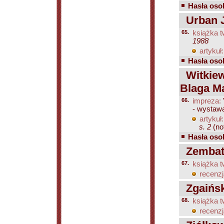
Hasła osob
Urban Je
65.
książka t
1988
artykuł:
Hasła osob
Witkiewi
Blaga Ma
66.
impreza:
- wystaw
artykuł:
s. 2
(not
Hasła osob
Zembaty
67.
książka t
recenzj
Zgaińsk
68.
książka t
recenzj