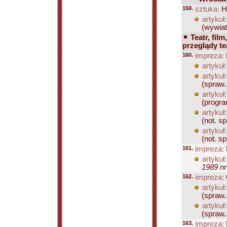
159.
sztuka:
Hł
artykuł:
(wywiat
Teatr, film
przeglądy te
160.
impreza:
artykuł:
artykuł:
(spraw..
artykuł:
(progra
artykuł:
(not. sp
artykuł:
(not. sp
161.
impreza:
artykuł:
1989 nr
162.
impreza:
artykuł:
(spraw..
artykuł:
(spraw..
163.
impreza: