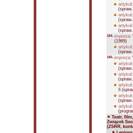
artykuł:
(spraw..
artykuł:
(spraw..
artykuł:
(spraw..
164.
impreza:
(1989)
artykuł:
(spraw..
165.
impreza:
artykuł:
(spraw..
artykuł:
(spraw..
artykuł:
5
(spraw
artykuł:
(spraw..
artykuł:
(progra
Teatr, film
Związek Socj
(ZSRR, konta
Leningr