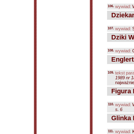
106.
wywiad:
W
Dziekan
107.
wywiad:
S
Dziki W
108.
wywiad:
C
Englert
109.
tekst para
1989 nr 1
najważnie
Figura 
110.
wywiad:
W
s. 6
Glinka 
111.
wywiad:
K