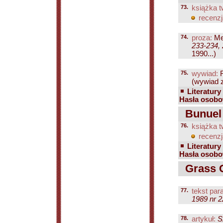
73.
książka t
recenzj
74.
proza:
Mer
233-234, 
1990...)
75.
wywiad:
R
(wywiad z
Literatury
Hasła osobo
Bunuel 
76.
książka t
recenzj
Literatury
Hasła osobo
Grass G
77.
tekst para
1989 nr 2
78.
artykuł:
S