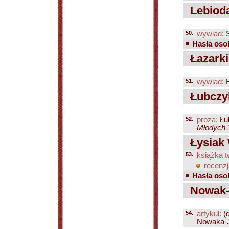
Lebioda
50.
wywiad:
S
Hasła osob
Łazarki
51.
wywiad:
H
Łubczyk
52.
proza:
Łu
Młodych 1
Łysiak
53.
książka t
recenzj
Hasła osob
Nowak-J
54.
artykuł:
(
Nowaka-Je