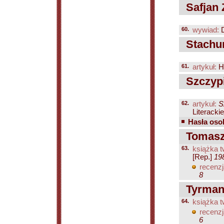
Safjan 
60.
wywiad:
D
Stachu
61.
artykuł:
Hu
Szczypi
62.
artykuł:
S
Literacki
Hasła osob
Tomasze
63.
książka t
[Rep.]
19
recenzj
8
Tyrman
64.
książka t
recenzj
6