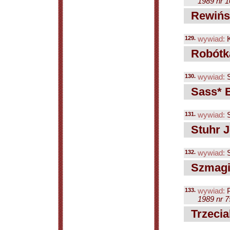
1989 nr 1
Rewińsk
129.
wywiad:
K
Robótka
130.
wywiad:
S
Sass* B
131.
wywiad:
S
Stuhr J
132.
wywiad:
S
Szmagie
133.
wywiad:
P
1989 nr 7
Trzecia