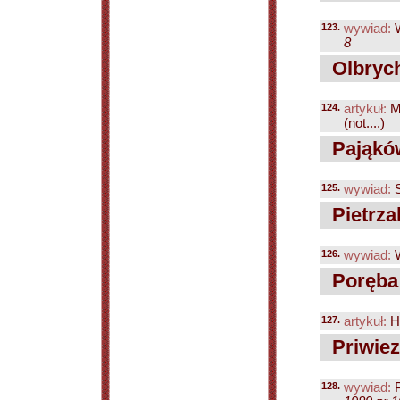
123.
wywiad:
W
8
Olbrych
124.
artykuł:
M
(not....)
Pająków
125.
wywiad:
S
Pietrza
126.
wywiad:
W
Poręba
127.
artykuł:
Hu
Priwiez
128.
wywiad:
P