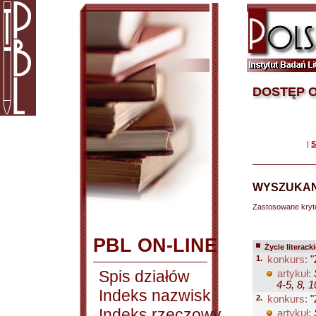
DOSTĘP O
|
S
WYSZUKAN
Zastosowane kryt
PBL ON-LINE
Życie literack
1.
konkurs:
"
Spis działów
artykuł:
4-5, 8, 
Indeks nazwisk
2.
konkurs:
"
Indeks rzeczowy
artykuł: