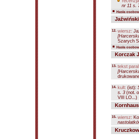
recenzja
nr 11 s. 
Hasła osobowe
Jaźwiński
12.
wiersz:
Ja
[Harcerska
Szarych Sz
Hasła osobowe
Korczak J
13.
tekst paral
[Harcerska
drukowaneg
14.
kult:
(ist):
s. 3
(not. 
VIII LO...)
Kornhause
15.
wiersz:
Kor
nastolatkó
Kruczkows