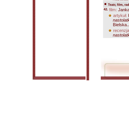
Teatr, film, ra
42.
film:
Jank
artykuł:
nastolat
Bielska..
recenzja
nastolat