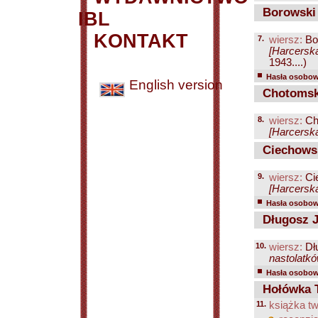
Borowski 
IBL
KONTAKT
7.
wiersz:
Bo
[Harcerska
1943....)
Hasła osobowe
English version
Chotomsk
8.
wiersz:
Ch
[Harcerska
Ciechowsk
9.
wiersz:
Ci
[Harcerska
Hasła osobowe
Długosz J
10.
wiersz:
Dł
nastolatkó
Hasła osobowe
Hołówka T
11.
książka tw