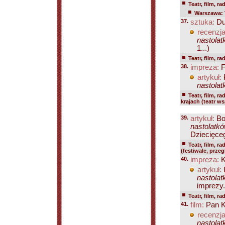
Teatr, film, ra
Warszawa: 
37.
sztuka:
Du
recenzja
nastolat
1...)
Teatr, film, ra
38.
impreza:
F
artykuł:
P
nastolat
Teatr, film, ra
krajach (teatr w
39.
artykuł:
Bo
nastolatkó
Dziecięceg
Teatr, film, ra
(festiwale, prze
40.
impreza:
K
artykuł:
L
nastolat
imprezy.
Teatr, film, ra
41.
film:
Pan K
recenzja
nastolat