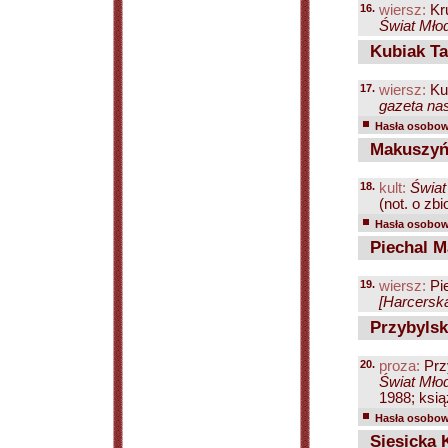
16.
wiersz:
Kr
Świat Młod
Kubiak Ta
17.
wiersz:
Ku
gazeta nas
Hasła osobowe
Makuszyńs
18.
kult:
Świat
(not. o z
Hasła osobowe
Piechal M
19.
wiersz:
Pie
[Harcerska
Przybylsk
20.
proza:
Prz
Świat Mło
1988; ksią
Hasła osobowe
Siesicka 