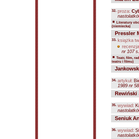
32.
proza:
Cyb
nastolatkó
Literatury ob
(niemiecka)
Pressler 
33.
książka tw
recenzja
nr 107 s
Teatr, film, ra
teatru i filmu)
Jankowski
34.
artykuł:
Bi
1989 nr 58
Rewiński 
35.
wywiad:
Kr
nastolatkó
Seniuk A
36.
wywiad:
St
nastolatkó