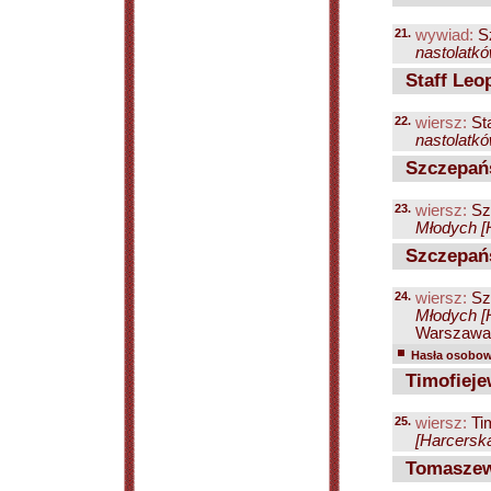
21.
wywiad:
Sz
nastolatkó
Staff Leo
22.
wiersz:
Sta
nastolatkó
Szczepańs
23.
wiersz:
Sz
Młodych [H
Szczepańs
24.
wiersz:
Sz
Młodych [H
Warszawa 
Hasła osobowe
Timofieje
25.
wiersz:
Ti
[Harcerska
Tomaszew