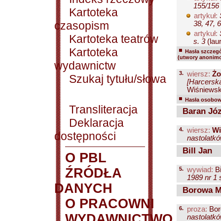
155/156 
Kartoteka
artykuł:
czasopism
38, 47, 
artykuł:
Kartoteka teatrów
s. 3
(laur
Kartoteka
Hasła szczegó
(utwory anonimo
wydawnictw
3.
wiersz:
Żo
Szukaj tytułu/słowa
[Harcerska
Wiśniewski
Hasła osobowe
Transliteracja
Baran Józ
Deklaracja
4.
wiersz:
Wi
dostępności
nastolatkó
Bill Jan
O PBL
ŹRÓDŁA
5.
wywiad:
Bi
1989 nr 1 
DANYCH
Borowa M
O PRACOWNI
6.
proza:
Bor
WYDAWNICTWO
nastolatkó