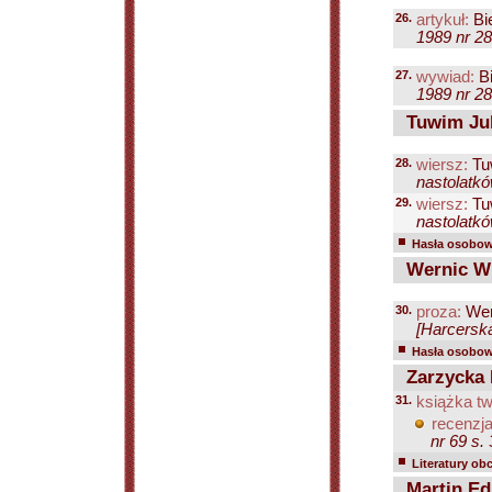
26.
artykuł:
Bi
1989 nr 28
27.
wywiad:
Bi
1989 nr 28
Tuwim Jul
28.
wiersz:
Tu
nastolatkó
29.
wiersz:
Tu
nastolatkó
Hasła osobowe
Wernic W
30.
proza:
Wer
[Harcerska
Hasła osobowe
Zarzycka 
31.
książka tw
recenzja
nr 69 s. 
Literatury ob
Martin Ed