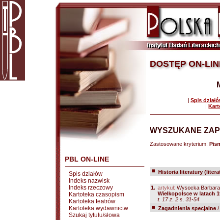
DOSTĘP ON-LIN
|
Spis dział
|
Kart
WYSZUKANE ZAP
Zastosowane kryterium:
Pis
PBL ON-LINE
Historia literatury (liter
Spis działów
Indeks nazwisk
Indeks rzeczowy
1.
artykuł:
Wysocka Barbara
Wielkopolsce w latach 
Kartoteka czasopism
t. 17 z. 2 s. 31-54
Kartoteka teatrów
Kartoteka wydawnictw
Zagadnienia specjalne
Szukaj tytułu/słowa