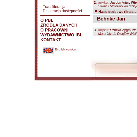
2.
artykuł:
Jazdon Artur:
Wie
Studia i Materiały do Dzie
Transliteracja
Deklaracja dostępności
Hasła osobowe (literatu
Behnke Jan
O PBL
ŹRÓDŁA DANYCH
O PRACOWNI
3.
artykuł:
Szultka Zygmunt:
Materiały do Dziejów Wielk
WYDAWNICTWO IBL
KONTAKT
English version