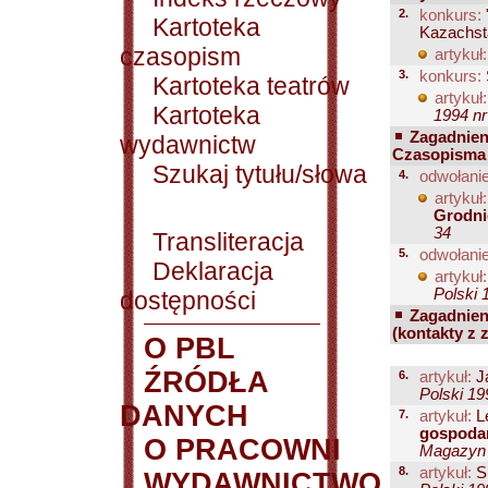
2.
konkurs:
Kartoteka
Kazachsta
czasopism
artykuł:
3.
konkurs:
Kartoteka teatrów
artykuł:
Kartoteka
1994 nr
Zagadnien
wydawnictw
Czasopisma 
Szukaj tytułu/słowa
4.
odwołanie
artykuł:
Grodni
34
Transliteracja
5.
odwołanie
Deklaracja
artykuł:
Polski 
dostępności
Zagadnien
(kontakty z 
O PBL
ŹRÓDŁA
6.
artykuł:
Ja
Polski 19
DANYCH
7.
artykuł:
Le
gospodarc
O PRACOWNI
Magazyn P
8.
artykuł:
S
WYDAWNICTWO