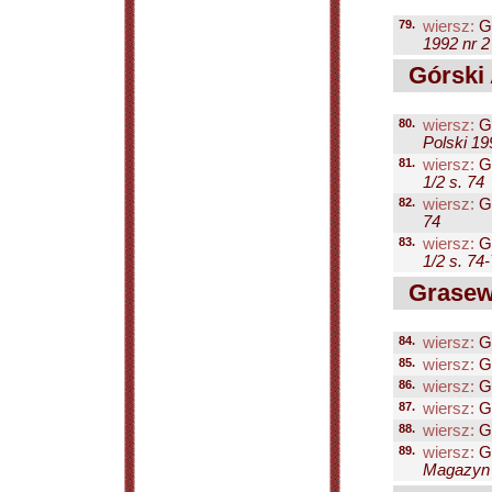
79.
wiersz:
G
1992 nr 2
Górski 
80.
wiersz:
Gó
Polski 19
81.
wiersz:
Gó
1/2 s. 74
82.
wiersz:
Gó
74
83.
wiersz:
Gó
1/2 s. 74
Grasewi
84.
wiersz:
Gr
85.
wiersz:
Gr
86.
wiersz:
Gr
87.
wiersz:
Gr
88.
wiersz:
Gr
89.
wiersz:
Gr
Magazyn P