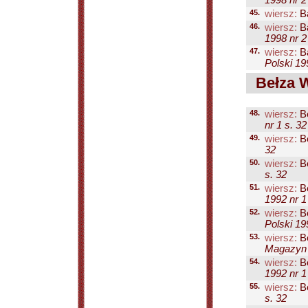
1998 nr 2
45.
wiersz:
Ba
46.
wiersz:
Ba
1998 nr 2
47.
wiersz:
Ba
Polski 19
Bełza W
48.
wiersz:
Be
nr 1 s. 32
49.
wiersz:
Be
32
50.
wiersz:
Be
s. 32
51.
wiersz:
Be
1992 nr 1
52.
wiersz:
Be
Polski 19
53.
wiersz:
Be
Magazyn P
54.
wiersz:
Be
1992 nr 1
55.
wiersz:
Be
s. 32