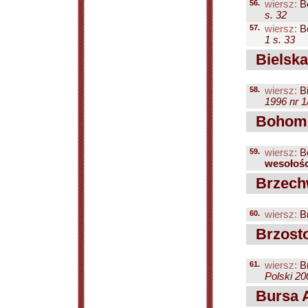
56.
wiersz:
Be
s. 32
57.
wiersz:
Be
1 s. 33
Bielska
58.
wiersz:
Bi
1996 nr 1
Bohomol
59.
wiersz:
Bo
wesołośc
Brzech
60.
wiersz:
B
Brzosto
61.
wiersz:
Br
Polski 20
Bursa A