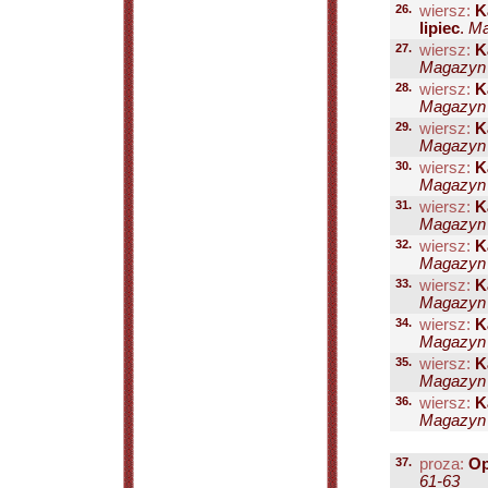
26.
wiersz:
K
lipiec
.
Ma
27.
wiersz:
K
Magazyn P
28.
wiersz:
K
Magazyn P
29.
wiersz:
K
Magazyn P
30.
wiersz:
K
Magazyn P
31.
wiersz:
K
Magazyn P
32.
wiersz:
K
Magazyn P
33.
wiersz:
K
Magazyn P
34.
wiersz:
K
Magazyn P
35.
wiersz:
K
Magazyn P
36.
wiersz:
K
Magazyn P
37.
proza:
Op
61-63