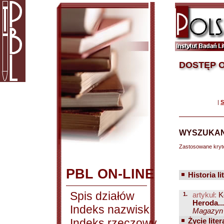
DOSTĘP O
|
S
WYSZUKAN
Zastosowane kryt
PBL ON-LINE
Historia li
Spis działów
1.
artykuł:
K
Heroda...
Indeks nazwisk
Magazyn P
Indeks rzeczowy
Życie liter