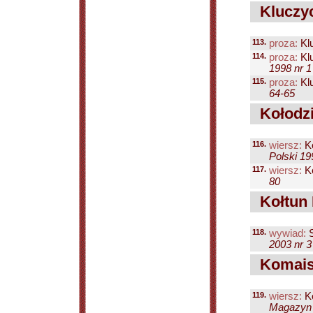
Kluczyc
113.
proza:
Klu
114.
proza:
Klu
1998 nr 1
115.
proza:
Klu
64-65
Kołodzi
116.
wiersz:
Ko
Polski 19
117.
wiersz:
Ko
80
Kołtun 
118.
wywiad:
S
2003 nr 3
Komaisz
119.
wiersz:
Ko
Magazyn P