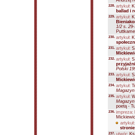
Andrzej R
228.
artykuł:
Ke
ballad i
229.
artykuł:
Kl
Bieniako
1/2 s. 29
Puttkamer
230.
artykuł:
K
społeczn
231.
artykuł:
S
Mickiewi
232.
artykuł:
S
przyjaźn
Polski 19
233.
artykuł:
Sz
Mickiewi
234.
artykuł:
Tr
Magazyn P
235.
artykuł:
W
Magazyn P
poetą - T
236.
impreza:
Mickiewi
artykuł:
stronie
237.
utwór:
Ksi