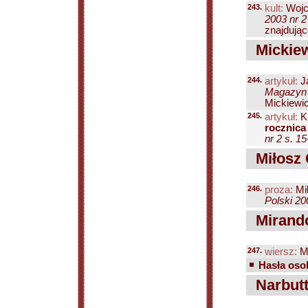
243.
kult:
Wojc
2003 nr 2
znajdując
Mickiew
244.
artykuł:
J
Magazyn P
Mickiewic
245.
artykuł:
Kl
rocznica
nr 2 s. 1
Miłosz 
246.
proza:
Mi
Polski 200
Mirando
247.
wiersz:
Mi
Hasła osob
Narbutt