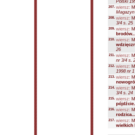
Polski 19
207.
wiersz:
Mi
Magazyn P
208.
wiersz:
Mi
3/4 s. 25
209.
wiersz:
Mi
brodów..
210.
wiersz:
Mi
wdzięczni
26
211.
wiersz:
Mi
nr 3/4 s. 
212.
wiersz:
Mi
1998 nr 1
213.
wiersz:
Mi
nowogród
214.
wiersz:
Mi
3/4 s. 24
215.
wiersz:
Mi
pójdźcie.
216.
wiersz:
Mi
rodzica...
217.
wiersz:
Mi
wielkich 