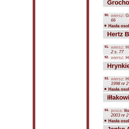
Grochow
90.
wiersz:
Gr
66
Hasła osob
Hertz B
91.
wiersz:
He
2 s. 77
92.
wiersz:
He
Hrynkie
93.
wiersz:
Hr
1998 nr 2
Hasła osob
Iłłakow
94.
proza:
Iłł
2003 nr 2
Hasła osob