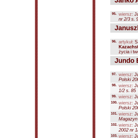
Janko 
95.
wiersz:
J
nr 2/3 s. 
Januszk
96.
artykuł:
S
Kazachs
życia i t
Jundo 
97.
wiersz:
Ju
Polski 20
98.
wiersz:
Ju
1/2 s. 85
99.
wiersz:
Ju
100.
wiersz:
Ju
Polski 20
101.
wiersz:
Ju
Magazyn P
102.
wiersz:
Ju
2002 nr 1
103.
wiersz:
Ju