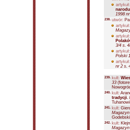
artykuł:
narodu
1998 nr
238.
utwór:
Pa
artykuł:
Magazyn
artykuł:
Polakó
3/4 s. 4
artykuł:
Polski 
artykuł:
nr 2 s.
239.
kult:
Wie
33
(fotor
Nowogród
240.
kult:
Aran
tradycji
.
Tuhanowic
241.
kult:
Gier
Magazyn P
Godebskie
242.
kult:
Klej
Magazyn P