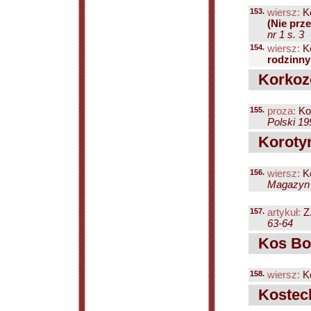
153.
wiersz:
Ko
(Nie prze
nr 1 s. 3
154.
wiersz:
Ko
rodzinny
Korkozo
155.
proza:
Ko
Polski 19
Korotyń
156.
wiersz:
Ko
Magazyn P
157.
artykuł:
Z
63-64
Kos Bo
158.
wiersz:
K
Kosteck