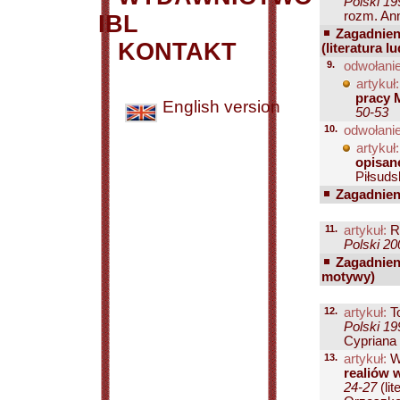
Polski 19
rozm. Ann
IBL
Zagadnien
KONTAKT
(literatura l
9.
odwołanie
artykuł:
pracy 
English version
50-53
10.
odwołanie
artykuł:
opisan
Piłsudsk
Zagadnien
11.
artykuł:
R
Polski 20
Zagadnien
motywy)
12.
artykuł:
To
Polski 19
Cypriana 
13.
artykuł:
Wi
realiów 
24-27
(li