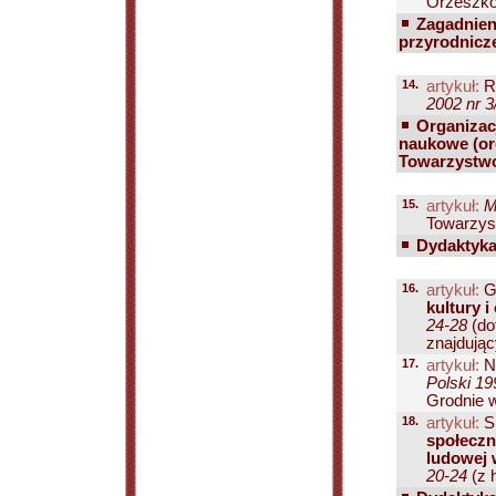
Orzeszko
Zagadnien
przyrodnicz
14.
artykuł:
R
2002 nr 3
Organizacj
naukowe (org
Towarzystwo
15.
artykuł:
M
Towarzys
Dydaktyka 
16.
artykuł:
G
kultury i
24-28
(dot
znajdując
17.
artykuł:
N
Polski 19
Grodnie w 
18.
artykuł:
S
społeczn
ludowej 
20-24
(z h