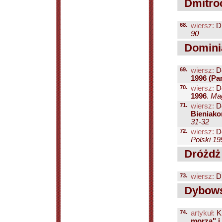
Dmitroc
68.
wiersz:
Dm
90
Dominia
69.
wiersz:
Do
1996 (Pa
70.
wiersz:
Do
1996
.
Mag
71.
wiersz:
Do
Bieniako
31-32
72.
wiersz:
Do
Polski 19
Dróżdż 
73.
wiersz:
Dr
Dybows
74.
artykuł:
Ku
morza" i 