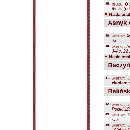
38.
proza:
Op
69-74
(cdn
Hasła osob
Asnyk 
39.
wiersz:
A
23
40.
wiersz:
A
3/4 s. 22
Hasła osob
Baczyńs
41.
wiersz:
Ba
cieniem r
Baliński
42.
wiersz:
Ba
Polski 19
43.
wiersz:
Ba
s. 5
44.
wiersz:
Ba