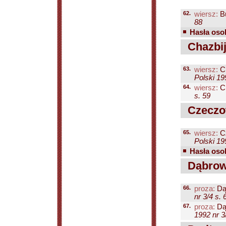
62.
wiersz:
Bu
88
Hasła osob
Chazbij
63.
wiersz:
Ch
Polski 19
64.
wiersz:
Ch
s. 59
Czeczot
65.
wiersz:
Cz
Polski 19
Hasła osob
Dąbrow
66.
proza:
Dą
nr 3/4 s. 
67.
proza:
Dą
1992 nr 3