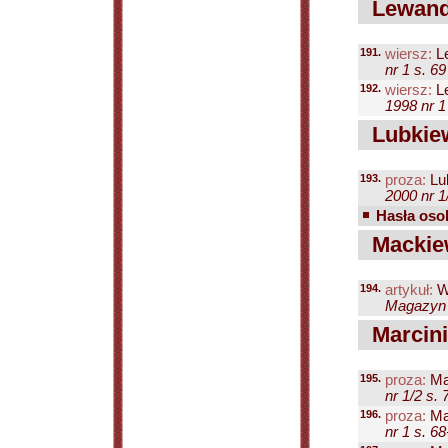
Lewando
191.
wiersz:
L
nr 1 s. 69
192.
wiersz:
L
1998 nr 1
Lubkiew
193.
proza:
Lu
2000 nr 1
Hasła osob
Mackiew
194.
artykuł:
W
Magazyn P
Marcini
195.
proza:
Mar
nr 1/2 s. 
196.
proza:
Mar
nr 1 s. 6