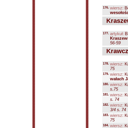
176.
wiersz:
Bo
wesołośc
Kraszew
177.
artykuł:
B
Kraszews
56-59
Krawczy
178.
wiersz:
Kr
75
179.
wiersz:
Kr
wałach J
180.
wiersz:
Kr
s.75
181.
wiersz:
Kr
s. 74
182.
wiersz:
Kr
3/4 s. 74
183.
wiersz:
Kr
75
184.
wiersz:
Kr