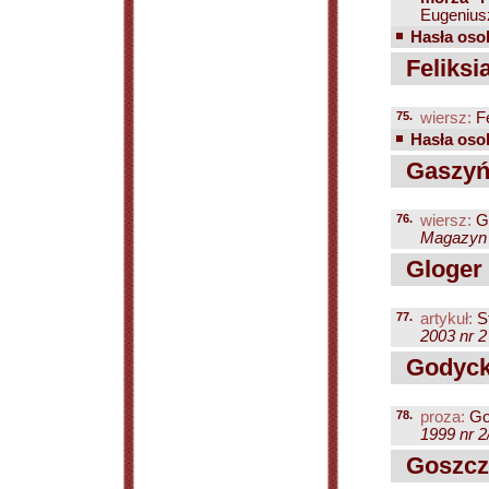
Eugeniusz
Hasła osob
Feliksia
75.
wiersz:
Fe
Hasła osob
Gaszyńs
76.
wiersz:
Ga
Magazyn P
Gloger
77.
artykuł:
S
2003 nr 2
Godycki
78.
proza:
Go
1999 nr 2
Goszcz