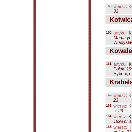
159.
wiersz:
Ko
33
Kotwicz
160.
artykuł:
Ku
Magazyn P
Władysław
Kowalew
161.
artykuł:
Ku
Polski 19
Syberii; 
Krahels
162.
wiersz:
Kr
23
163.
wiersz:
Kr
s. 23
164.
wiersz:
Kr
1998 nr 1
165.
wiersz:
Kr