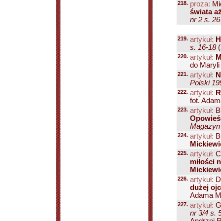
218.
proza:
Mi
świata a
nr 2 s. 2
219.
artykuł:
H
s. 16-18
(
220.
artykuł:
M
do Maryli
221.
artykuł:
N
Polski 19
222.
artykuł:
R
fot. Adam
223.
artykuł:
Bu
Opowieść
Magazyn P
224.
artykuł:
Bu
Mickiew
225.
artykuł:
Ch
miłości n
Mickiewi
226.
artykuł:
Dz
dużej oj
Adama Mic
227.
artykuł:
G
nr 3/4 s. 