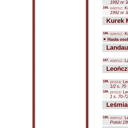
1992 nr 3
185.
wiersz:
Kr
1992 nr 3
Kurek Ma
186.
wiersz:
Ku
Hasła osob
Landau 
187.
wiersz:
La
Leończ
188.
proza:
Le
1/2 s. 70
189.
proza:
Le
1 s. 70-7
Leśmian
190.
wiersz:
Le
Polski 19