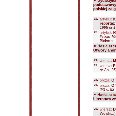
Dydaktyka 
podstawowych
polskiej za 
19.
artykuł:
K
reportaż
1998 nr 1 
20.
artykuł:
R
Polski 19
Białorusi..
Hasła szcz
Utwory anon
21.
wiersz:
M
22.
wiersz:
P
nr 2 s. 35
23.
proza:
O 
24.
proza:
O 
2/3 s. 93
Hasła szcz
Literatura 
25.
wiersz:
D
Wolski...)