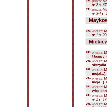
197.
proza:
Mar
nr 2 s. 6
198.
proza:
Mar
nr 3/4 s. 
Maykows
199.
wiersz:
Ma
nr 1 s. 23
Mickie
200.
wiersz:
Mi
Magazyn P
201.
wiersz:
Mi
skrzydła.
202.
wiersz:
Mi
moja!...)
203.
wiersz:
Mi
moja...)
.
204.
wiersz:
Mi
więzienn
205.
wiersz:
Mi
nr 2 s. 1
206.
wiersz:
Mi