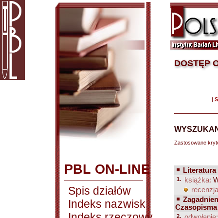
DOSTĘP O
|
S
WYSZUKAN
Zastosowane kryt
PBL ON-LINE
Literatura
1.
książka:
We
Spis działów
recenzja
Zagadnien
Indeks nazwisk
Czasopisma 
Indeks rzeczowy
2.
odwołanie: