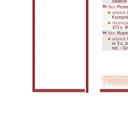
Świecie 
83.
film:
Przes
artykuł:
Krystyni
recenzja
373 s. 4
84.
film:
Rozmo
artykuł:
nr 3 s. 
reż. - G