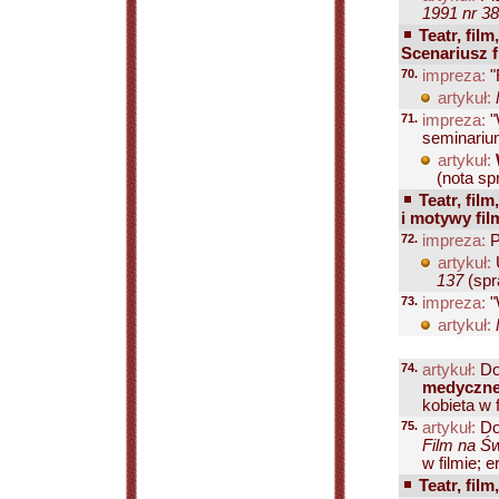
1991 nr 38
Teatr, film
Scenariusz f
70.
impreza:
"
artykuł:
71.
impreza:
"
seminariu
artykuł:
(nota spr
Teatr, film
i motywy fi
72.
impreza:
P
artykuł:
137
(spra
73.
impreza:
"
artykuł:
74.
artykuł:
Do
medyczn
kobieta w
75.
artykuł:
Do
Film na Św
w filmie; 
Teatr, film