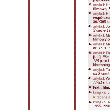
psychoanal
38.
artykuł:
He
filmową
.
39.
artykuł:
He
współczes
367/368 s.
40.
artykuł:
Jo
Świecie 19
41.
artykuł:
Ma
filmowy o
42.
artykuł:
Me
nr 369 s. 
43.
artykuł:
Pł
[I-III]
.
Film
125
(rola i
kinematogra
44.
artykuł:
Tu
na Świecie
45.
artykuł:
Wó
77-81
(nt.
Teatr, film
46.
książka:
Ja
recenzja
47.
książka:
To
1955-1990