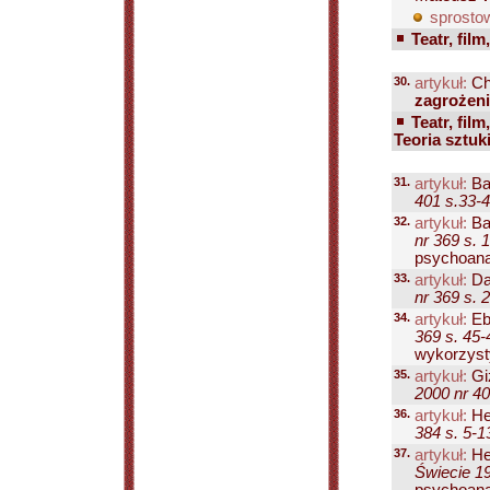
sprosto
Teatr, film
30.
artykuł:
Ch
zagrożen
Teatr, film
Teoria sztuk
31.
artykuł:
Bau
401 s.33-
32.
artykuł:
Ba
nr 369 s. 
psychoanal
33.
artykuł:
Da
nr 369 s. 
34.
artykuł:
Eb
369 s. 45-
wykorzysty
35.
artykuł:
Gi
2000 nr 40
36.
artykuł:
He
384 s. 5-1
37.
artykuł:
He
Świecie 19