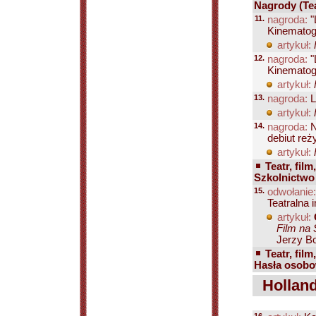
Nagrody (Teat
11.
nagroda:
"
Kinematogr
artykuł:
12.
nagroda:
"
Kinematogr
artykuł:
13.
nagroda:
L
artykuł:
14.
nagroda:
N
debiut reż
artykuł:
Teatr, film
Szkolnictwo (
15.
odwołanie:
Teatralna i
artykuł:
Film na 
Jerzy Bo
Teatr, film
Hasła osobow
Holland