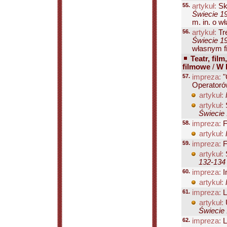
55.
artykuł:
Sk
Świecie 19
m. in. o w
56.
artykuł:
Tre
Świecie 19
własnym fi
Teatr, film
filmowe
/
W 
57.
impreza:
"
Operatoró
artykuł:
artykuł:
Świecie 
58.
impreza:
F
artykuł:
59.
impreza:
F
artykuł:
132-134
60.
impreza:
I
artykuł:
61.
impreza:
L
artykuł:
Świecie 
62.
impreza:
L