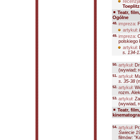
recenzja
Toeplitz
Teatr, film
Ogólne
48.
impreza:
F
artykuł:
49.
impreza:
O
polskiego 
artykuł:
s. 134-1
50.
artykuł:
Dr
(wywiad; r
51.
artykuł:
Ma
s. 35-38
(n
52.
artykuł:
Wó
rozm. Ale
53.
artykuł:
Za
(wywiad, 
Teatr, film
kinematograf
54.
artykuł:
Prz
Świecie 19
filmów: "K