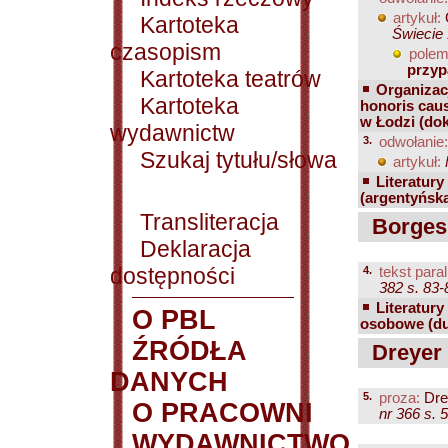
artykuł:
Kartoteka
Świecie 
czasopism
polem
przyp
Kartoteka teatrów
Organizacj
Kartoteka
honoris cau
w Łodzi (dok
wydawnictw
3.
odwołanie:
Szukaj tytułu/słowa
artykuł:
Literatury
(argentyńsk
Transliteracja
Borges 
Deklaracja
dostępności
4.
tekst paral
382 s. 83-
Literatury
O PBL
osobowe (d
ŹRÓDŁA
Dreyer 
DANYCH
5.
proza:
Dre
O PRACOWNI
nr 366 s. 
WYDAWNICTWO