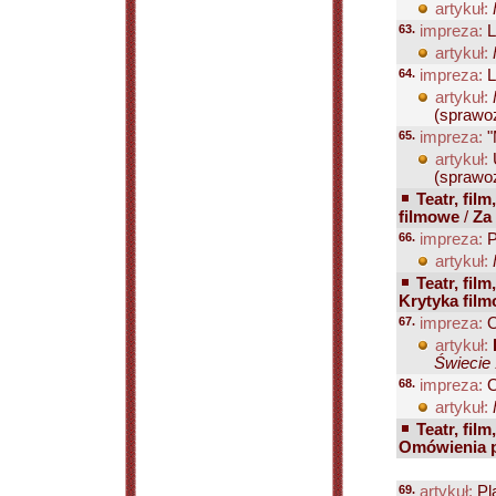
artykuł:
63.
impreza:
L
artykuł:
64.
impreza:
L
artykuł:
(sprawoz
65.
impreza:
"
artykuł:
(sprawoz
Teatr, film
filmowe
/
Za 
66.
impreza:
P
artykuł:
Teatr, film
Krytyka fil
67.
impreza:
O
artykuł:
Świecie 
68.
impreza:
O
artykuł:
Teatr, film
Omówienia 
69.
artykuł:
Pl