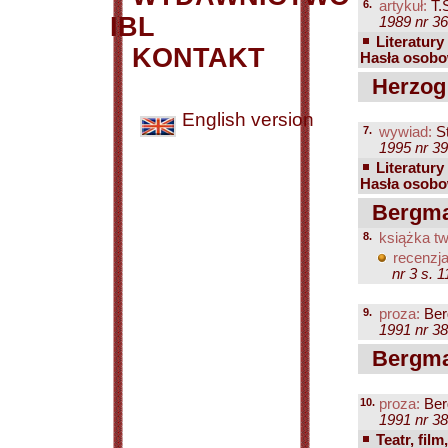
6.
artykuł:
T.
IBL
1989 nr 36
Literatury
KONTAKT
Hasła osobo
Herzog
English version
7.
wywiad:
St
1995 nr 39
Literatury
Hasła osobo
Bergman
8.
książka tw
recenzja
nr 3 s. 
9.
proza:
Ber
1991 nr 38
Bergma
10.
proza:
Ber
1991 nr 38
Teatr, film