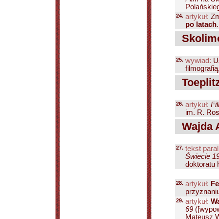
Polańskieg
24.
artykuł:
Zm
po latach
Skolimo
25.
wywiad:
Us
filmografią
Toeplitz
26.
artykuł:
Fi
im. R. Ross
Wajda A
27.
tekst paral
Świecie 19
doktoratu 
28.
artykuł:
Fe
przyznaniu
29.
artykuł:
Wa
69
([wypow
Mateusz We