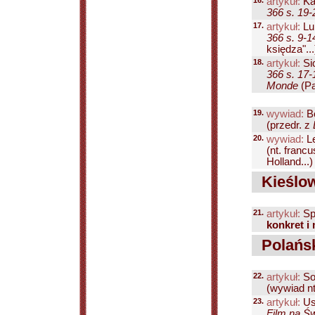
16.
artykuł:
Ka
366 s. 19-
17.
artykuł:
Lu
366 s. 9-1
księdza"...
18.
artykuł:
Sic
366 s. 17-
Monde
(Pa
19.
wywiad:
Bo
(przedr. z
20.
wywiad:
Le
(nt. franc
Holland...)
Kieślow
21.
artykuł:
Sp
konkret i
Polańs
22.
artykuł:
So
(wywiad nt 
23.
artykuł:
Us
Film na Św