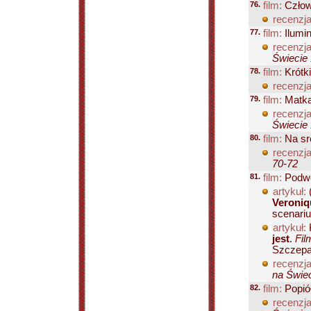
76.
film:
Człow
recenzja
77.
film:
Ilumin
recenzja
Świecie 
78.
film:
Krótki
recenzja
79.
film:
Matka
recenzja
Świecie 
80.
film:
Na sr
recenzja
70-72
81.
film:
Podwó
artykuł:
Veroniq
scenariu
artykuł:
K
jest
.
Fil
Szczepań
recenzja
na Świec
82.
film:
Popiół
recenzja