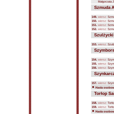
Małgorzata Ja
Szmuda A
149.
wiersz:
Szmu
150.
wiersz:
Szmu
151.
wiersz:
Szmu
152.
wiersz:
Szmu
Szulżycki
153.
wiersz:
Szul
Szymborsk
154.
wiersz:
Szym
155.
wiersz:
Szym
156.
wiersz:
Szym
Szynkarcz
157.
wiersz:
Szyn
Hasła osobowe
Torłop Sa
158.
wiersz:
Torło
159.
wiersz:
Torło
Hasła osobowe