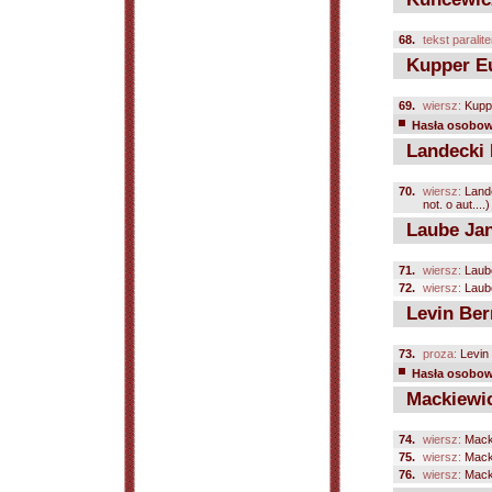
68.
tekst paralite
Kupper Eu
69.
wiersz:
Kupp
Hasła osobowe
Landecki L
70.
wiersz:
Land
not. o aut....)
Laube Ja
71.
wiersz:
Laub
72.
wiersz:
Laub
Levin Ber
73.
proza:
Levin
Hasła osobowe
Mackiewic
74.
wiersz:
Macki
75.
wiersz:
Macki
76.
wiersz:
Macki