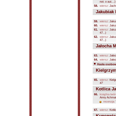
not. o aut....)
58.
wiersz:
Jach
Jakubiak 
59.
wiersz:
Jaku
60.
wiersz:
Jaku
61.
wiersz:
Jaku
47...)
62.
wiersz:
Jaku
47...)
Jałocha M
63.
wiersz:
Jałoc
64.
wiersz:
Jałoc
Hasła osobowe
Kielgrzym
65.
wiersz:
Kielg
47
Kotlica J
66.
książka twór
Anny Achmat
recenzja:
67.
wiersz:
Kotli
Kuncewicz