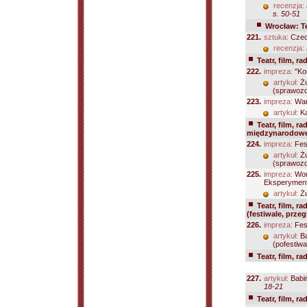
recenzja:
s. 50-51
Wrocław: Te
221.
sztuka:
Czech
recenzja:
Teatr, film, ra
222.
impreza:
"Kon
artykuł:
Żu
(sprawozda
223.
impreza:
War
artykuł:
Ka
Teatr, film, ra
międzynarodowe 
224.
impreza:
Fest
artykuł:
Żu
(sprawozda
225.
impreza:
Worl
Eksperyment
artykuł:
Żu
Teatr, film, ra
(festiwale, prze
226.
impreza:
Fest
artykuł:
Ba
(pofestiwa
Teatr, film, ra
227.
artykuł:
Babiń
18-21
Teatr, film, ra