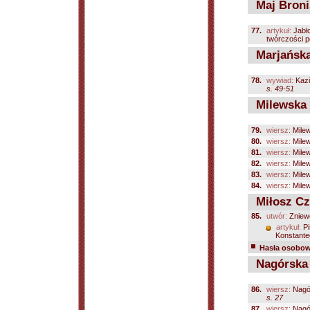
Maj Broni
77.
artykuł:
Jabł
twórczości po
Marjańska
78.
wywiad:
Kazi
s. 49-51
Milewska 
79.
wiersz:
Mile
80.
wiersz:
Mile
81.
wiersz:
Mile
82.
wiersz:
Mile
83.
wiersz:
Mile
84.
wiersz:
Mile
Miłosz Cz
85.
utwór:
Zniew
artykuł:
Pi
Konstante
Hasła osobowe
Nagórska 
86.
wiersz:
Nagó
s. 27
87.
wiersz:
Nagó