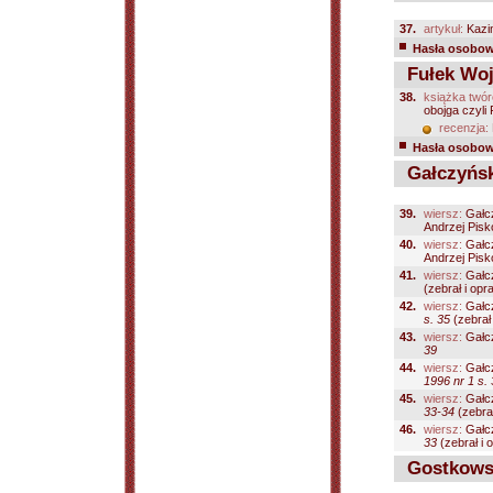
37.
artykuł:
Kazi
Hasła osobowe
Fułek Woj
38.
książka twór
obojga czyli
recenzja:
Hasła osobowe
Gałczyński
39.
wiersz:
Gałcz
Andrzej Pisk
40.
wiersz:
Gałcz
Andrzej Pisk
41.
wiersz:
Gałcz
(zebrał i opr
42.
wiersz:
Gałcz
s. 35
(zebrał 
43.
wiersz:
Gałcz
39
44.
wiersz:
Gałcz
1996 nr 1 s.
45.
wiersz:
Gałcz
33-34
(zebrał
46.
wiersz:
Gałcz
33
(zebrał i 
Gostkowsk