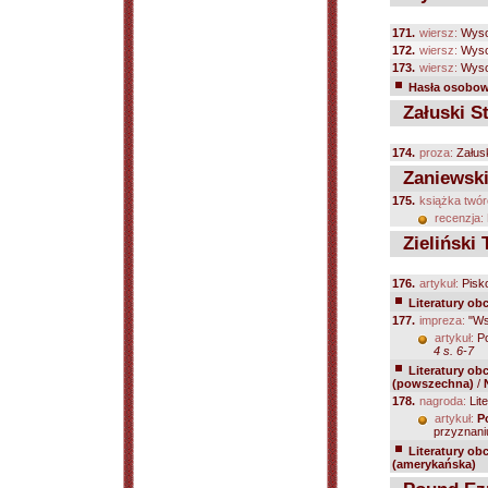
171.
wiersz:
Wyso
172.
wiersz:
Wyso
173.
wiersz:
Wyso
Hasła osobowe
Załuski St
174.
proza:
Załusk
Zaniewski
175.
książka twór
recenzja:
Zieliński 
176.
artykuł:
Pisk
Literatury ob
177.
impreza:
"Ws
artykuł:
Po
4 s. 6-7
Literatury ob
(powszechna)
/
178.
nagroda:
Lit
artykuł:
P
przyznaniu
Literatury ob
(amerykańska)