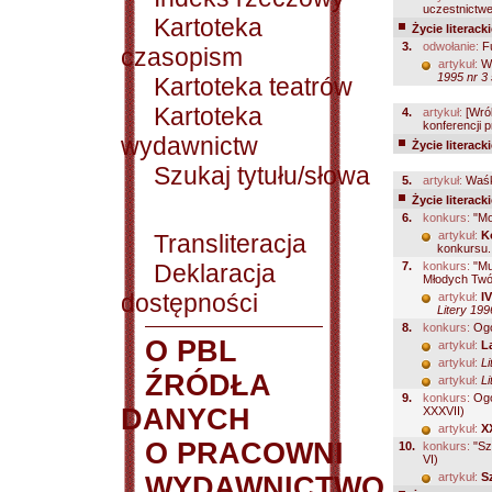
uczestnictwe
Kartoteka
Życie literack
3.
odwołanie:
Fu
czasopism
artykuł:
Wa
1995 nr 3 
Kartoteka teatrów
Kartoteka
4.
artykuł:
[Wrób
konferencji p
wydawnictw
Życie literack
Szukaj tytułu/słowa
5.
artykuł:
Waśk
Życie literack
6.
konkurs:
"Mo
artykuł:
K
Transliteracja
konkursu..
Deklaracja
7.
konkurs:
"Mu
Młodych Twór
dostępności
artykuł:
I
Litery 199
8.
konkurs:
Ogó
O PBL
artykuł:
L
artykuł:
Li
ŹRÓDŁA
artykuł:
Li
9.
konkurs:
Ogó
DANYCH
XXXVII)
artykuł:
X
O PRACOWNI
10.
konkurs:
"Sz
VI)
artykuł:
S
WYDAWNICTWO