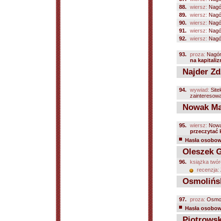
88.
wiersz:
Nagó
89.
wiersz:
Nagó
90.
wiersz:
Nagó
91.
wiersz:
Nagó
92.
wiersz:
Nagó
93.
proza:
Nagór
na kapitali
Najder Zdz
94.
wywiad:
Site
zainteresowa
Nowak Mag
95.
wiersz:
Nowa
przeczytać 
Hasła osobowe
Oleszek Ga
96.
książka twór
recenzja:
Osmolińsk
97.
proza:
Osmol
Hasła osobowe
Piotrowski