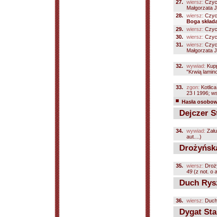
27.
wiersz:
Czyc
Małgorzata J.
28.
wiersz:
Czyc
Boga skład
29.
wiersz:
Czyc
30.
wiersz:
Czyc
31.
wiersz:
Czyc
Małgorzata J.
32.
wywiad:
Kupp
"Krwią lamin
33.
zgon:
Kotlic
23 I 1996; ws
Hasła osobowe
Dejczer S
34.
wywiad:
Zału
aut....)
Drożyńska
35.
wiersz:
Droż
49
(z not. o au
Duch Rys
36.
wiersz:
Duch
Dygat Sta