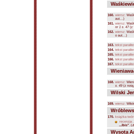
Waśkiewicz
160.
wiersz:
Waśki
aut....)
161.
wiersz:
Waśki
nr 1 s. 47
(z f
162.
wiersz:
Waśki
o aut....)
163.
tekst paralite
164.
tekst paralite
165.
tekst paralite
166.
tekst paralite
167.
tekst paralite
Wieniawa-
168.
wiersz:
Wieni
s. 49
(z notą.
Wilski Je
169.
wiersz:
Wilsk
Wróblewski
170.
książka twór
recenzja:
...Ibis"
.
Li
Wysota A