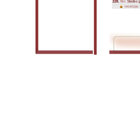
228.
film:
Słodko g
recenzja: