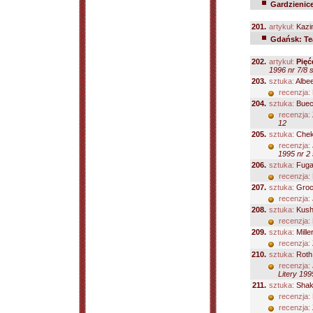
Gardzienice
201.
artykuł:
Kazi
Gdańsk: Te
202.
artykuł:
Pięć
1996 nr 7/8 
203.
sztuka:
Albee
recenzja:
204.
sztuka:
Buec
recenzja:
12
205.
sztuka:
Chekh
recenzja:
1995 nr 2 
206.
sztuka:
Fugar
recenzja:
207.
sztuka:
Groch
recenzja:
208.
sztuka:
Kushn
recenzja:
209.
sztuka:
Mille
recenzja:
210.
sztuka:
Roth 
recenzja:
Litery 199
211.
sztuka:
Shake
recenzja:
recenzja: