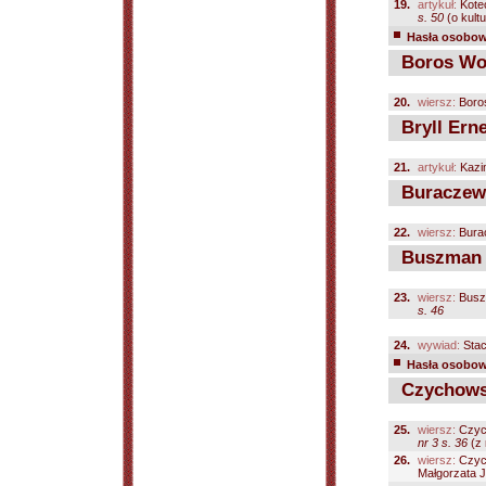
19.
artykuł:
Kotec
s. 50
(o kult
Hasła osobowe
Boros Woj
20.
wiersz:
Boro
Bryll Erne
21.
artykuł:
Kazi
Buraczews
22.
wiersz:
Bura
Buszman K
23.
wiersz:
Busz
s. 46
24.
wywiad:
Stac
Hasła osobowe
Czychowsk
25.
wiersz:
Czyc
nr 3 s. 36
(z 
26.
wiersz:
Czyc
Małgorzata J.