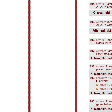
194.
artykuł:
Lamb
28-29
(o prac
Kowalski 
195.
wywiad:
Jarm
34-35
(o włas
Michalski 
196.
artykuł:
Kano
aktorskiej; z f
197.
wywiad:
Bara
Litery 1996 n
Teatr, film, ra
198.
artykuł:
Żuro
posiedzenia
Teatr, film, ra
199.
konkurs:
"Bil
III edycja)
artykuł:
Li
artykuł:
Bi
Teatr, film, ra
200.
artykuł:
Żuro
(przegląd re
Teatr, film, ra