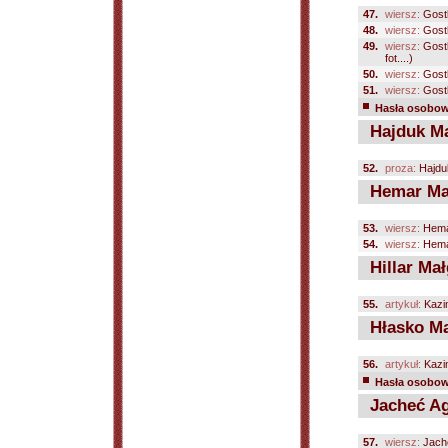
47.
wiersz:
Gostk
48.
wiersz:
Gostk
49.
wiersz:
Gostk
fot....)
50.
wiersz:
Gostk
51.
wiersz:
Gostk
Hasła osobowe
Hajduk Ma
52.
proza:
Hajdu
Hemar Ma
53.
wiersz:
Hema
54.
wiersz:
Hema
Hillar Mał
55.
artykuł:
Kazi
Hłasko Ma
56.
artykuł:
Kazi
Hasła osobowe
Jacheć Ag
57.
wiersz:
Jach