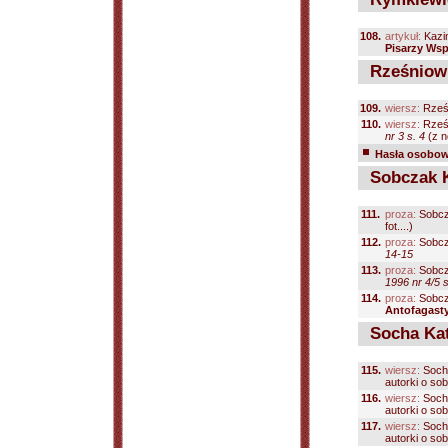
108.
artykuł:
Kazi
Pisarzy Ws
Rześniowi
109.
wiersz:
Rześn
110.
wiersz:
Rześn
nr 3 s. 4
(z no
Hasła osobowe
Sobczak K
111.
proza:
Sobcz
fot....)
112.
proza:
Sobcz
14-15
113.
proza:
Sobcz
1996 nr 4/5 
114.
proza:
Sobcz
Antofagast
Socha Kat
115.
wiersz:
Soch
autorki o sobie
116.
wiersz:
Soch
autorki o sobie
117.
wiersz:
Soch
autorki o sobie