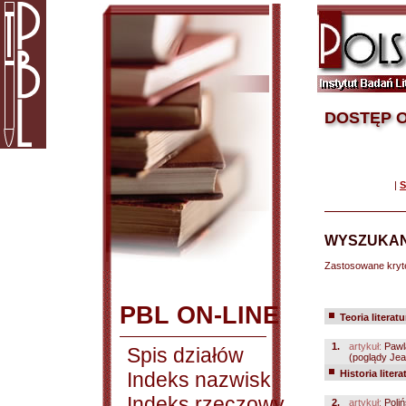
DOSTĘP O
|
S
WYSZUKAN
Zastosowane kryt
PBL ON-LINE
Teoria literatu
1.
artykuł:
Pawl
Spis działów
(poglądy Jea
Indeks nazwisk
Historia litera
Indeks rzeczowy
2.
artykuł:
Poli