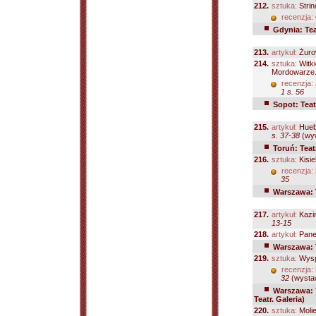
212.
sztuka:
Strin
recenzja:
Gdynia: Tea
213.
artykuł:
Żuro
214.
sztuka:
Witki
Mordowarze.
recenzja:
1 s. 56
Sopot: Teatr
215.
artykuł:
Hueb
s. 37-38
(wyw
Toruń: Teat
216.
sztuka:
Kisie
recenzja:
35
Warszawa: 
217.
artykuł:
Kazi
13-15
218.
artykuł:
Pane
Warszawa: 
219.
sztuka:
Wyspi
recenzja:
32
(wystaw
Warszawa: T
Teatr. Galeria)
220.
sztuka:
Molie