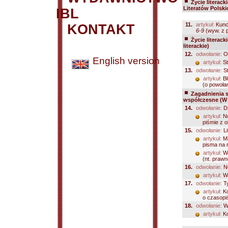
Życie literack
Literatów Polskic
IBL
11.
artykuł:
Kunc
KONTAKT
6-9
(wyw. z 
Życie literack
literackie)
12.
odwołanie:
Od
English version
artykuł:
St
13.
odwołanie:
St
artykuł:
Bł
(o powołan
Zagadnienia 
współczesne (W 
14.
odwołanie:
Dz
artykuł:
No
piśmie z ok
15.
odwołanie:
Li
artykuł:
Ma
pisma na 
artykuł:
Wa
(nt. praw
16.
odwołanie:
N
artykuł:
Wa
17.
odwołanie:
Ty
artykuł:
Ko
o czasopiś
18.
odwołanie:
Wi
artykuł:
Ko