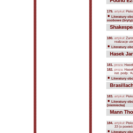
Pound Ezr
179.
artykuł:
Pisk
Literatury ob
osobowe (brytyjs
Shakespea
180.
artykuł:
Żuro
realizacje u
Literatury ob
Hasek Jar
181.
proza:
Hasek
182.
proza:
Hasek
not. podp.: K
Literatury ob
Brasillach
183.
artykuł:
Pisk
Literatury ob
(niemiecka)
Mann Tho
184.
artykuł:
Pisk
33
(o powieśc
Literatury ob