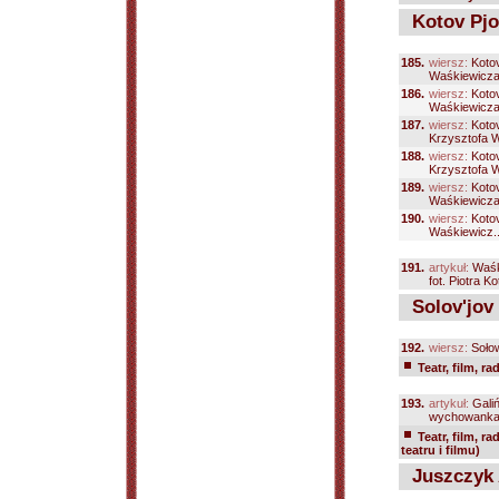
Kotov Pjo
185.
wiersz:
Kotov
Waśkiewicza; 
186.
wiersz:
Kotov
Waśkiewicza; 
187.
wiersz:
Kotov
Krzysztofa W
188.
wiersz:
Kotov
Krzysztofa W
189.
wiersz:
Kotov
Waśkiewicza.
190.
wiersz:
Kotov
Waśkiewicz..
191.
artykuł:
Waśk
fot. Piotra Ko
Solov'jov 
192.
wiersz:
Sołow
Teatr, film, ra
193.
artykuł:
Gali
wychowankach
Teatr, film, ra
teatru i filmu)
Juszczyk 