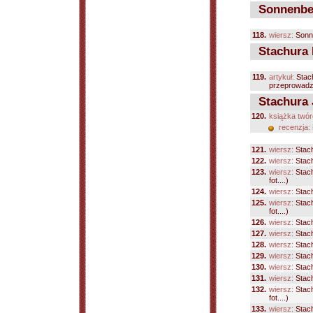
Sonnenbe
118.
wiersz:
Sonn
Stachura 
119.
artykuł:
Stac
przeprowadzon
Stachura 
120.
książka twór
recenzja:
121.
wiersz:
Stach
122.
wiersz:
Stach
123.
wiersz:
Stach
fot....)
124.
wiersz:
Stach
125.
wiersz:
Stach
fot....)
126.
wiersz:
Stach
127.
wiersz:
Stach
128.
wiersz:
Stach
129.
wiersz:
Stach
130.
wiersz:
Stach
131.
wiersz:
Stach
132.
wiersz:
Stach
fot....)
133.
wiersz:
Stach