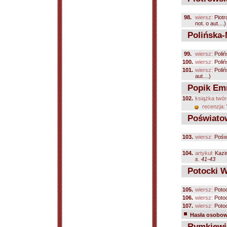
98.
wiersz:
Piotr
not. o aut....)
Polińska-
99.
wiersz:
Poli
100.
wiersz:
Poli
101.
wiersz:
Poli
aut....)
Popik Em
102.
książka twór
recenzja:
Poświatow
103.
wiersz:
Poświ
104.
artykuł:
Kazi
s. 41-43
Potocki W
105.
wiersz:
Poto
106.
wiersz:
Poto
107.
wiersz:
Poto
Hasła osobowe
Rymkiewic