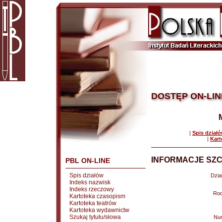
DOSTĘP ON-LIN
|
Spis dział
|
Kart
INFORMACJE SZC
PBL ON-LINE
Spis działów
Dział
Indeks nazwisk
Indeks rzeczowy
Rod
Kartoteka czasopism
Kartoteka teatrów
Kartoteka wydawnictw
Szukaj tytułu/słowa
Nu