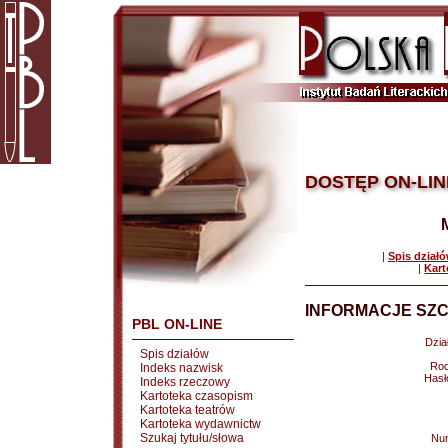
DOSTĘP ON-LIN
|
Spis dział
|
Kart
INFORMACJE SZC
PBL ON-LINE
Dział
Spis działów
Rod
Indeks nazwisk
Hasł
Indeks rzeczowy
Kartoteka czasopism
Kartoteka teatrów
Kartoteka wydawnictw
Szukaj tytułu/słowa
Nu