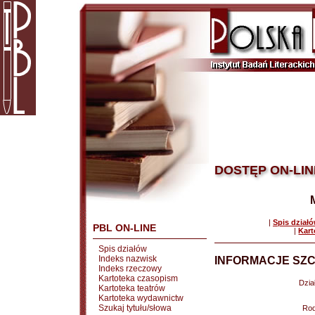
DOSTĘP ON-LIN
|
Spis dział
PBL ON-LINE
|
Kart
Spis działów
Indeks nazwisk
INFORMACJE SZC
Indeks rzeczowy
Kartoteka czasopism
Dział
Kartoteka teatrów
Kartoteka wydawnictw
Szukaj tytułu/słowa
Rod