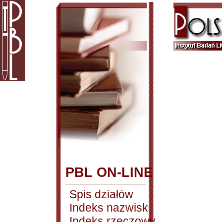
PBL ON-LINE
Spis działów
Indeks nazwisk
Indeks rzeczowy