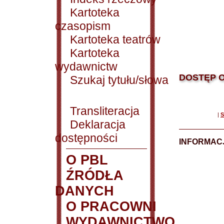
Kartoteka
czasopism
Kartoteka teatrów
Kartoteka
wydawnictw
DOSTĘP O
Szukaj tytułu/słowa
Transliteracja
|
S
Deklaracja
dostępności
INFORMACJ
O PBL
ŹRÓDŁA
DANYCH
O PRACOWNI
WYDAWNICTWO