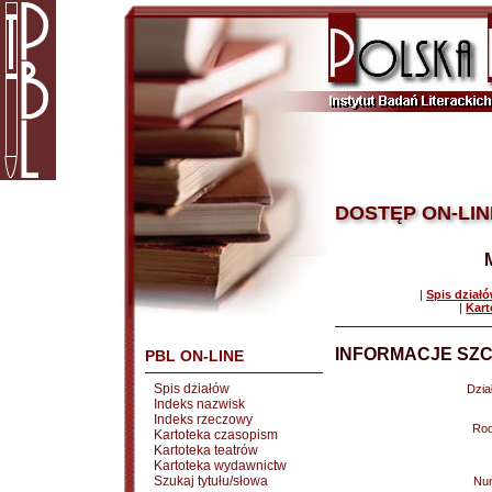
DOSTĘP ON-LIN
|
Spis dział
|
Kart
INFORMACJE SZC
PBL ON-LINE
Spis działów
Dział
Indeks nazwisk
Indeks rzeczowy
Rod
Kartoteka czasopism
Kartoteka teatrów
Kartoteka wydawnictw
Szukaj tytułu/słowa
Nu