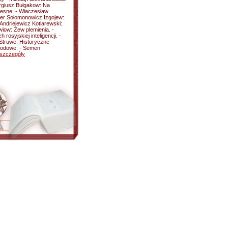
Sergiusz Bułgakow: Na
czesne. - Wiaczesław
der Sołomonowicz Izgojew:
 Andriejewicz Kotlarewski:
wiow: Zew plemienia. -
osyjskiej inteligencji. -
 Struwe: Historyczne
arodowe. - Semen
szczegóły