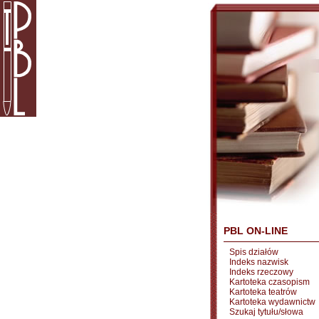
PBL ON-LINE
Spis działów
Indeks nazwisk
Indeks rzeczowy
Kartoteka czasopism
Kartoteka teatrów
Kartoteka wydawnictw
Szukaj tytułu/słowa