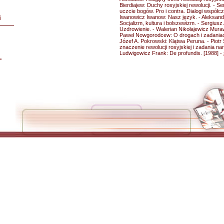
Bierdiajew: Duchy rosyjskiej rewolucji. - 
uczcie bogów. Pro i contra. Dialogi współ
Iwanowicz Iwanow: Nasz język. - Aleksan
i
Socjalizm, kultura i bolszewizm. - Sergiusz
Uzdrowienie. - Walerian Nikołajewicz Mura
Paweł Nowgorodcew: O drogach i zadaniach r
Józef A. Pokrowski: Klątwa Peruna. - Piotr
znaczenie rewolucji rosyjskiej i zadania n
Ludwigowicz Frank: De profundis. [1988] -
L