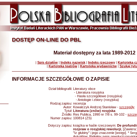
DOSTĘP ON-LINE DO PBL
Materiał dostępny za lata 1989-2012
|
Spis działów
|
Indeks nazwisk
|
Indeks rzeczowy
|
Kartoteka 
|
Kartoteka teatrów
|
Kartoteka wydawnictw
|
Szukaj tyt
INFORMACJE SZCZEGÓŁOWE O ZAPISIE
Dział bibliografii:
Literatury obce
- Literatura rosyjska
- Hasła szczegółowe (rosyjska)
- Antologie i zbiory (rosyjska)
Rodzaj zapisu:
recenzja
Autor:
Kowalczyk Andrzej Stanisław -
szczegóły
Tytuł:
Literatura (znów) rosyjska
Źródło:
Res Publica, 1990 nr 7/8 s. 99-102 -
szcze
Numer zapisu:
100814 (ZS)
Dotyczy zapisu:
książka w haśle rzeczowym:
De profundis
rozpraw o rosyjskiej rewolucji
, [Zawiera:
"Iz głubiny" i jego znaczenie [wstęp]. * Ser
Askoldow: Religijny sens rewolucji rosyjski