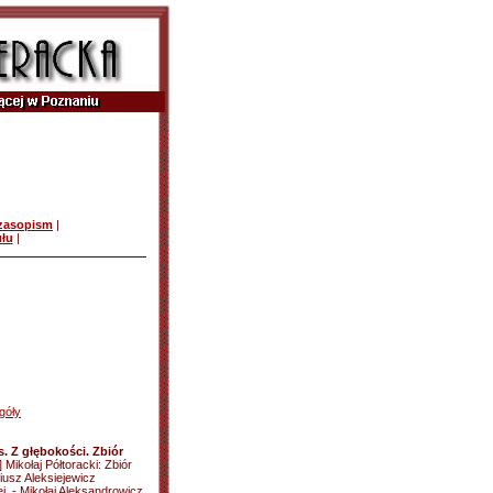
czasopism
|
ułu
|
góły
. Z głębokości. Zbiór
] Mikołaj Półtoracki: Zbiór
giusz Aleksiejewicz
ej. - Mikołaj Aleksandrowicz