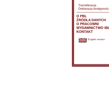
Transliteracja
Deklaracja dostępnośc
O PBL
ŹRÓDŁA DANYCH
O PRACOWNI
WYDAWNICTWO IB
KONTAKT
English version