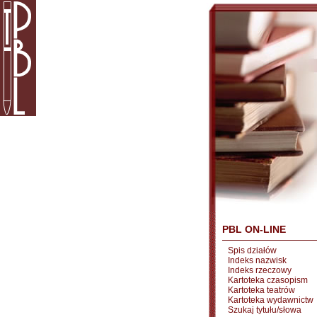
PBL ON-LINE
Spis działów
Indeks nazwisk
Indeks rzeczowy
Kartoteka czasopism
Kartoteka teatrów
Kartoteka wydawnictw
Szukaj tytułu/słowa