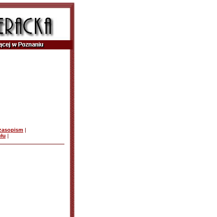
czasopism
|
ułu
|