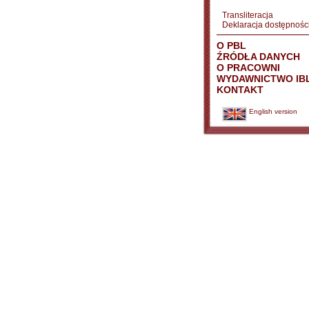
Transliteracja
Deklaracja dostępnośc
O PBL
ŹRÓDŁA DANYCH
O PRACOWNI
WYDAWNICTWO IB
KONTAKT
English version