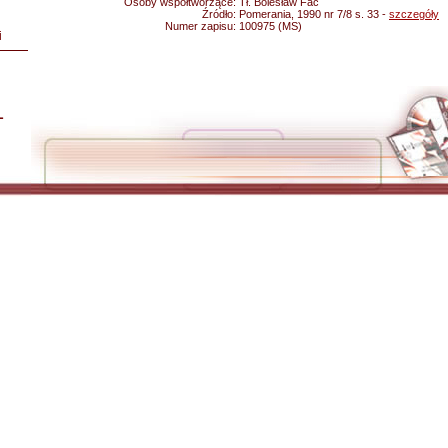
Osoby współtworzące:
Tł. Bolesław Fac
Źródło:
Pomerania, 1990 nr 7/8 s. 33 -
szczegóły
Numer zapisu:
100975 (MS)
i
L