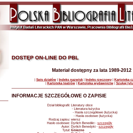
DOSTĘP ON-LINE DO PBL
Materiał dostępny za lata 1989-2012
|
Spis działów
|
Indeks nazwisk
|
Indeks rzeczowy
|
Kartoteka 
|
Kartoteka teatrów
|
Kartoteka wydawnictw
|
Szukaj tyt
INFORMACJE SZCZEGÓŁOWE O ZAPISIE
Dział bibliografii:
Literatury obce
- Literatura łużycka
- Hasła szczegółowe (łużycka)
- Hasła osobowe (łużycka)
Rodzaj zapisu:
wiersz
Hasło osobowe:
Dyrlich Benedikt -
szczegóły
Autor:
Dyrlich Benedykt -
szczegóły
Tytuł:
Gniezno