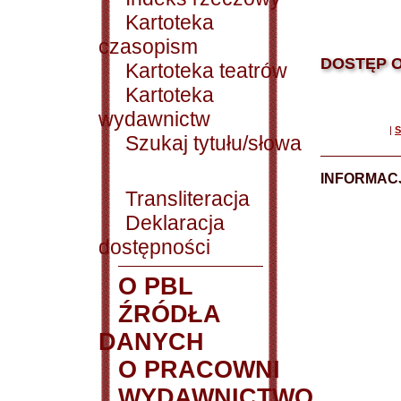
Kartoteka
czasopism
DOSTĘP O
Kartoteka teatrów
Kartoteka
wydawnictw
|
S
Szukaj tytułu/słowa
INFORMACJ
Transliteracja
Deklaracja
dostępności
O PBL
ŹRÓDŁA
DANYCH
O PRACOWNI
WYDAWNICTWO