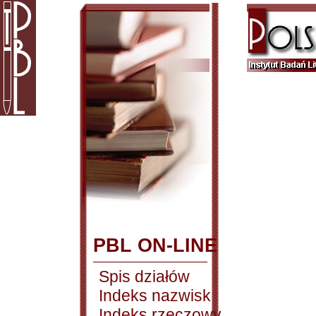
PBL ON-LINE
Spis działów
Indeks nazwisk
Indeks rzeczowy