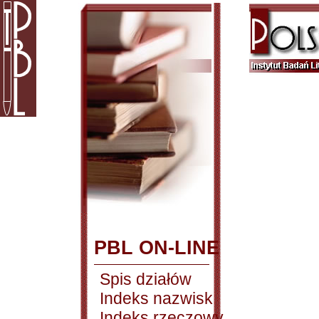
PBL ON-LINE
Spis działów
Indeks nazwisk
Indeks rzeczowy