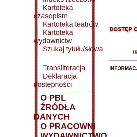
Kartoteka
czasopism
Kartoteka teatrów
DOSTĘP O
Kartoteka
wydawnictw
Szukaj tytułu/słowa
|
S
Transliteracja
INFORMACJ
Deklaracja
dostępności
O PBL
ŹRÓDŁA
DANYCH
O PRACOWNI
WYDAWNICTWO