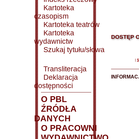
Kartoteka
czasopism
Kartoteka teatrów
Kartoteka
DOSTĘP O
wydawnictw
Szukaj tytułu/słowa
|
S
Transliteracja
Deklaracja
INFORMACJ
dostępności
O PBL
ŹRÓDŁA
DANYCH
O PRACOWNI
WYDAWNICTWO