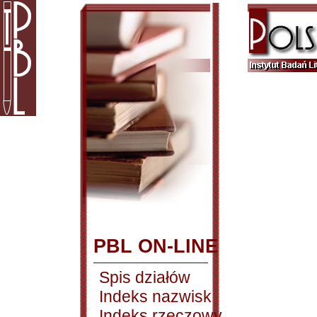
PBL ON-LINE
Spis działów
Indeks nazwisk
Indeks rzeczowy