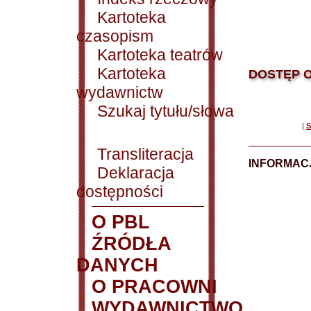
Kartoteka
czasopism
Kartoteka teatrów
Kartoteka
DOSTĘP O
wydawnictw
Szukaj tytułu/słowa
|
S
Transliteracja
INFORMACJ
Deklaracja
dostępności
O PBL
ŹRÓDŁA
DANYCH
O PRACOWNI
WYDAWNICTWO