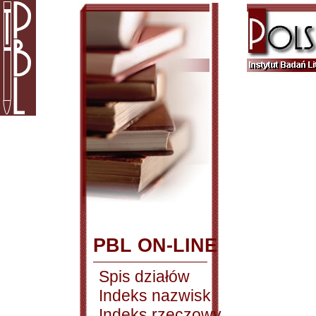
PBL ON-LINE
Spis działów
Indeks nazwisk
Indeks rzeczowy